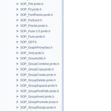
SOP_File.proto.h
SOP_Fit.proto.h
SOP_FontParms.proto.h
SOP_ForEach.h
SOP_Fractal.proto.h
SOP_Fuse-2.0.proto.h
SOP_Fuse.proto.h
SOP_GDT.h
SOP_GraphProxyGeo.h
SOP_Grid.proto.h
SOP_GroomUtils.h
SOP_GroupCombine.proto.h
SOP_GroupCopy.proto.h
SOP_GroupCreate.proto.h
SOP_GroupDelete.proto.h
SOP_GroupExpand.proto.h
SOP_GroupFindPath.proto.h
SOP_GroupInvert.proto.h
SOP_GroupPromote.proto.h
SOP_GroupRange.proto.h