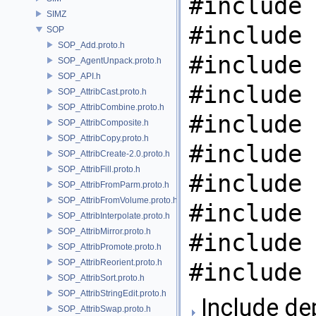
#include 
SIMZ
#include 
SOP
SOP_Add.proto.h
#include 
SOP_AgentUnpack.proto.h
SOP_API.h
#include 
SOP_AttribCast.proto.h
SOP_AttribCombine.proto.h
#include 
SOP_AttribComposite.h
SOP_AttribCopy.proto.h
#include 
SOP_AttribCreate-2.0.proto.h
SOP_AttribFill.proto.h
#include 
SOP_AttribFromParm.proto.h
SOP_AttribFromVolume.proto.h
#include 
SOP_AttribInterpolate.proto.h
SOP_AttribMirror.proto.h
#include 
SOP_AttribPromote.proto.h
SOP_AttribReorient.proto.h
#include 
SOP_AttribSort.proto.h
SOP_AttribStringEdit.proto.h
Include de
SOP_AttribSwap.proto.h