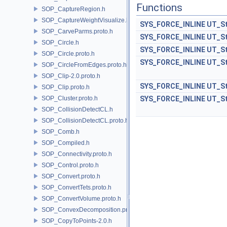
Functions
SOP_CaptureRegion.h
SOP_CaptureWeightVisualize.h
SYS_FORCE_INLINE
UT_St
SOP_CarveParms.proto.h
SYS_FORCE_INLINE
UT_St
SOP_Circle.h
SYS_FORCE_INLINE
UT_St
SOP_Circle.proto.h
SYS_FORCE_INLINE
UT_St
SOP_CircleFromEdges.proto.h
SOP_Clip-2.0.proto.h
SYS_FORCE_INLINE
UT_St
SOP_Clip.proto.h
SOP_Cluster.proto.h
SYS_FORCE_INLINE
UT_St
SOP_CollisionDetectCL.h
SOP_CollisionDetectCL.proto.h
SOP_Comb.h
SOP_Compiled.h
SOP_Connectivity.proto.h
SOP_Control.proto.h
SOP_Convert.proto.h
SOP_ConvertTets.proto.h
SOP_ConvertVolume.proto.h
SOP_ConvexDecomposition.proto.h
SOP_CopyToPoints-2.0.h