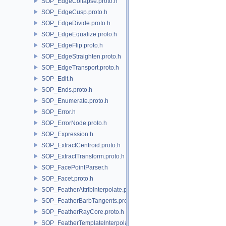
SOP_EdgeCollapse.proto.h
SOP_EdgeCusp.proto.h
SOP_EdgeDivide.proto.h
SOP_EdgeEqualize.proto.h
SOP_EdgeFlip.proto.h
SOP_EdgeStraighten.proto.h
SOP_EdgeTransport.proto.h
SOP_Edit.h
SOP_Ends.proto.h
SOP_Enumerate.proto.h
SOP_Error.h
SOP_ErrorNode.proto.h
SOP_Expression.h
SOP_ExtractCentroid.proto.h
SOP_ExtractTransform.proto.h
SOP_FacePointParser.h
SOP_Facet.proto.h
SOP_FeatherAttribInterpolate.proto.h
SOP_FeatherBarbTangents.proto.h
SOP_FeatherRayCore.proto.h
SOP_FeatherTemplateInterpolate.proto.h