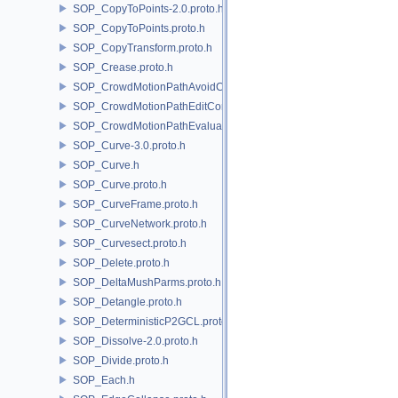
SOP_CopyToPoints-2.0.proto.h
SOP_CopyToPoints.proto.h
SOP_CopyTransform.proto.h
SOP_Crease.proto.h
SOP_CrowdMotionPathAvoidCore.proto.h
SOP_CrowdMotionPathEditCore.proto.h
SOP_CrowdMotionPathEvaluateCore.proto.h
SOP_Curve-3.0.proto.h
SOP_Curve.h
SOP_Curve.proto.h
SOP_CurveFrame.proto.h
SOP_CurveNetwork.proto.h
SOP_Curvesect.proto.h
SOP_Delete.proto.h
SOP_DeltaMushParms.proto.h
SOP_Detangle.proto.h
SOP_DeterministicP2GCL.proto.h
SOP_Dissolve-2.0.proto.h
SOP_Divide.proto.h
SOP_Each.h