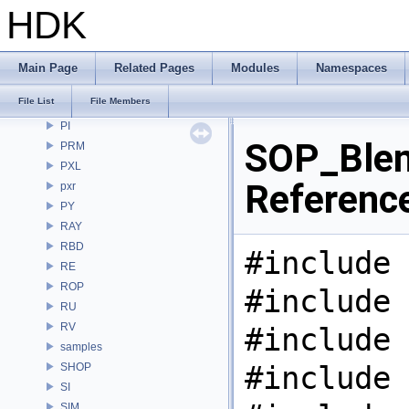
OpenImageIO
HDK
openvdb
OPUI
PDG
Main Page
Related Pages
Modules
Namespaces
PDGE
File List
File Members
PDGT
PI
SOP_Blen
PRM
PXL
Referenc
pxr
PY
RAY
RBD
#include 
RE
ROP
#include 
RU
RV
#include 
samples
#include 
SHOP
SI
SIM