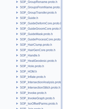
SOP_GroupRename.proto.h
SOP_GroupsFromName.proto.h
SOP_GroupTransfer.proto.h
SOP_Guide.h
SOP_GuideDeformCore.proto.h
SOP_GuideGroomCore.proto.h
SOP_GuideMask.proto.h
SOP_GuideProcessCore.proto.h
SOP_HairClump.proto.h
SOP_HairGenCore.proto.h
SOP_Handle.h
SOP_HeatGeodesic.proto.h
SOP_Hole.proto.h
SOP_HOM.h
SOP_Inflate.proto.h
SOP_IntersectionAnalysis.proto.h
SOP_IntersectionStitch.proto.h
SOP_Invoke.proto.h
SOP_InvokeGraph.proto.h
SOP_IsoOffsetParms.proto.h
SOP_Join.proto.h