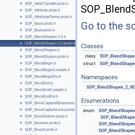
SOP_AttribTransfer.proto.h
SOP_BlendS
SOP_Attribute.proto.h
SOP_AttribVopParms.proto.h
Go to the so
SOP_Basis.proto.h
SOP_Blast.proto.h
SOP_BlendShapes-2.0.h
SOP_BlendShapes-2.0.proto.h
Classes
SOP_BlendShapes.h
class
SOP_BlendShape
SOP_BlendShapes.proto.h
SOP_BlockBegin.h
struct
SOP_BlendShape
SOP_BlockBeginCompile.h
Namespaces
SOP_BlockBeginFor.h
SOP_BlockEnd.h
SOP_BlendShapes_2_0
SOP_BlockEndCompile.h
SOP_BlockEndFor.h
Enumerations
SOP_BoneCaptureBiharmonic.proto.h
SOP_BoneCaptureLines.proto.h
enum
SOP_BlendShapes
SOP_BoneDeform.proto.h
SOP_BlendShape
SOP_Boolean.proto.h
SOP_BlendShapes
SOP_Bound.proto.h
SOP_BlendShapes