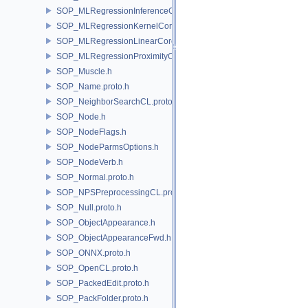
SOP_MLRegressionInferenceCore.proto.h
SOP_MLRegressionKernelCore.proto.h
SOP_MLRegressionLinearCore.proto.h
SOP_MLRegressionProximityCore.proto.h
SOP_Muscle.h
SOP_Name.proto.h
SOP_NeighborSearchCL.proto.h
SOP_Node.h
SOP_NodeFlags.h
SOP_NodeParmsOptions.h
SOP_NodeVerb.h
SOP_Normal.proto.h
SOP_NPSPreprocessingCL.proto.h
SOP_Null.proto.h
SOP_ObjectAppearance.h
SOP_ObjectAppearanceFwd.h
SOP_ONNX.proto.h
SOP_OpenCL.proto.h
SOP_PackedEdit.proto.h
SOP_PackFolder.proto.h