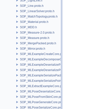
SOP_LightLink.h
SOP_Line.proto.h
SOP_LinearSolver.proto.h
SOP_MatchTopology.proto.h
SOP_Material.proto.h
SOP_MDD.h
SOP_Measure-2.0.proto.h
SOP_Measure.proto.h
SOP_MergePacked.proto.h
SOP_Mirror.proto.h
SOP_MLExampleCreateCore.proto.h
SOP_MLExampleDecomposeCore.proto.h
SOP_MLExampleDeserializePacked.proto.h
SOP_MLExampleDeserializePoint.proto.h
SOP_MLExampleSerializePacked.proto.h
SOP_MLExampleSerializePoint.proto.h
SOP_MLExtractExampleCore.proto.h
SOP_MLPoseDeserializeCore.proto.h
SOP_MLPoseFromSkinCore.proto.h
SOP_MLPoseGenerateCore.proto.h
SOP_MLPoseSerializeCore.proto.h