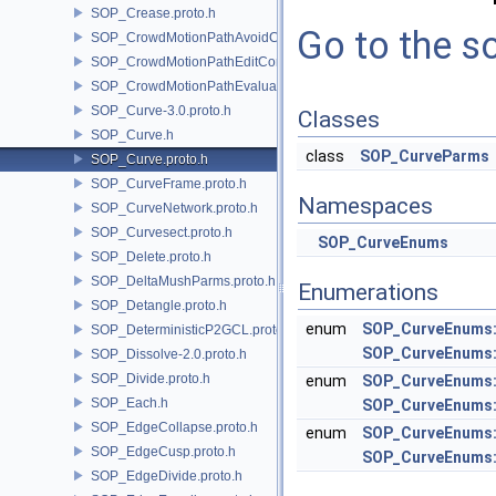
SOP_Crease.proto.h
Go to the so
SOP_CrowdMotionPathAvoidCore.proto.h
SOP_CrowdMotionPathEditCore.proto.h
SOP_CrowdMotionPathEvaluateCore.proto.h
SOP_Curve-3.0.proto.h
Classes
SOP_Curve.h
class
SOP_CurveParms
SOP_Curve.proto.h
SOP_CurveFrame.proto.h
Namespaces
SOP_CurveNetwork.proto.h
SOP_Curvesect.proto.h
SOP_CurveEnums
SOP_Delete.proto.h
SOP_DeltaMushParms.proto.h
Enumerations
SOP_Detangle.proto.h
enum
SOP_CurveEnums:
SOP_DeterministicP2GCL.proto.h
SOP_CurveEnums:
SOP_Dissolve-2.0.proto.h
SOP_Divide.proto.h
enum
SOP_CurveEnums
SOP_Each.h
SOP_CurveEnums:
SOP_EdgeCollapse.proto.h
enum
SOP_CurveEnums:
SOP_EdgeCusp.proto.h
SOP_CurveEnums:
SOP_EdgeDivide.proto.h