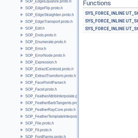
SOP_EdgeEqualize.proto.h
Functions
SOP_EdgeFlip.proto.h
SYS_FORCE_INLINE
UT_St
SOP_EdgeStraighten.proto.h
SYS_FORCE_INLINE
UT_St
SOP_EdgeTransport.proto.h
SOP_Edit.h
SYS_FORCE_INLINE
UT_St
SOP_Ends.proto.h
SOP_Enumerate.proto.h
SOP_Error.h
SOP_ErrorNode.proto.h
SOP_Expression.h
SOP_ExtractCentroid.proto.h
SOP_ExtractTransform.proto.h
SOP_FacePointParser.h
SOP_Facet.proto.h
SOP_FeatherAttribInterpolate.proto.h
SOP_FeatherBarbTangents.proto.h
SOP_FeatherRayCore.proto.h
SOP_FeatherTemplateInterpolate.proto.h
SOP_File.proto.h
SOP_Fit.proto.h
SOP_FontParms.proto.h