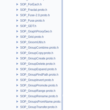
SOP_ForEach.h
SOP_Fractal.proto.h
SOP_Fuse-2.0.proto.h
SOP_Fuse.proto.h
SOP_GDT.h
SOP_GraphProxyGeo.h
SOP_Grid.proto.h
SOP_GroomUtils.h
SOP_GroupCombine.proto.h
SOP_GroupCopy.proto.h
SOP_GroupCreate.proto.h
SOP_GroupDelete.proto.h
SOP_GroupExpand.proto.h
SOP_GroupFindPath.proto.h
SOP_GroupInvert.proto.h
SOP_GroupPromote.proto.h
SOP_GroupRange.proto.h
SOP_GroupRename.proto.h
SOP_GroupsFromName.proto.h
SOP_GroupTransfer.proto.h