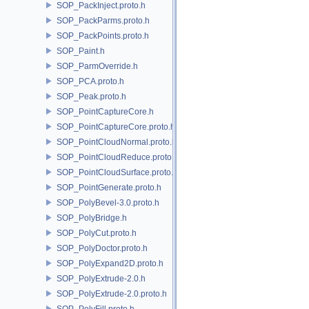
SOP_PackInject.proto.h
SOP_PackParms.proto.h
SOP_PackPoints.proto.h
SOP_Paint.h
SOP_ParmOverride.h
SOP_PCA.proto.h
SOP_Peak.proto.h
SOP_PointCaptureCore.h
SOP_PointCaptureCore.proto.h
SOP_PointCloudNormal.proto.h
SOP_PointCloudReduce.proto.h
SOP_PointCloudSurface.proto.h
SOP_PointGenerate.proto.h
SOP_PolyBevel-3.0.proto.h
SOP_PolyBridge.h
SOP_PolyCut.proto.h
SOP_PolyDoctor.proto.h
SOP_PolyExpand2D.proto.h
SOP_PolyExtrude-2.0.h
SOP_PolyExtrude-2.0.proto.h
SOP_PolyFill.proto.h