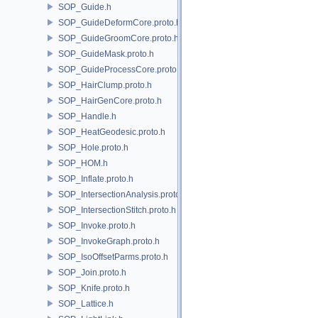
SOP_Guide.h
SOP_GuideDeformCore.proto.h
SOP_GuideGroomCore.proto.h
SOP_GuideMask.proto.h
SOP_GuideProcessCore.proto.h
SOP_HairClump.proto.h
SOP_HairGenCore.proto.h
SOP_Handle.h
SOP_HeatGeodesic.proto.h
SOP_Hole.proto.h
SOP_HOM.h
SOP_Inflate.proto.h
SOP_IntersectionAnalysis.proto.h
SOP_IntersectionStitch.proto.h
SOP_Invoke.proto.h
SOP_InvokeGraph.proto.h
SOP_IsoOffsetParms.proto.h
SOP_Join.proto.h
SOP_Knife.proto.h
SOP_Lattice.h