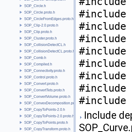
#include 
SOP_Circle.h
#include 
SOP_Circle.proto.h
SOP_CircleFromEdges.proto.h
#include 
SOP_Clip-2.0.proto.h
SOP_Clip.proto.h
#include 
SOP_Cluster.proto.h
SOP_CollisionDetectCL.h
#include 
SOP_CollisionDetectCL.proto.h
SOP_Comb.h
#include 
SOP_Compiled.h
SOP_Connectivity.proto.h
#include 
SOP_Control.proto.h
SOP_Convert.proto.h
#include 
SOP_ConvertTets.proto.h
SOP_ConvertVolume.proto.h
#include 
SOP_ConvexDecomposition.proto.h
SOP_CopyToPoints-2.0.h
Include de
SOP_CopyToPoints-2.0.proto.h
SOP_CopyToPoints.proto.h
SOP_Curve.p
SOP_CopyTransform.proto.h