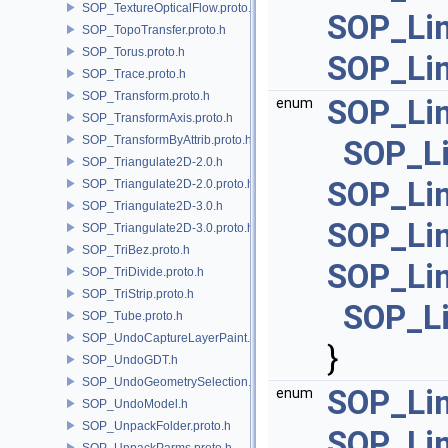
SOP_TextureOpticalFlow.proto.h
SOP_Li
SOP_TopoTransfer.proto.h
SOP_Torus.proto.h
SOP_Li
SOP_Trace.proto.h
SOP_Transform.proto.h
SOP_Lin
enum
SOP_TransformAxis.proto.h
SOP_TransformByAttrib.proto.h
SOP_Li
SOP_Triangulate2D-2.0.h
SOP_Li
SOP_Triangulate2D-2.0.proto.h
SOP_Triangulate2D-3.0.h
SOP_Lin
SOP_Triangulate2D-3.0.proto.h
SOP_TriBez.proto.h
SOP_Lin
SOP_TriDivide.proto.h
SOP_TriStrip.proto.h
SOP_Li
SOP_Tube.proto.h
SOP_UndoCaptureLayerPaint.h
}
SOP_UndoGDT.h
SOP_UndoGeometrySelection.h
SOP_Lin
enum
SOP_UndoModel.h
SOP_UnpackFolder.proto.h
SOP_Lin
SOP_UnpackParms.proto.h