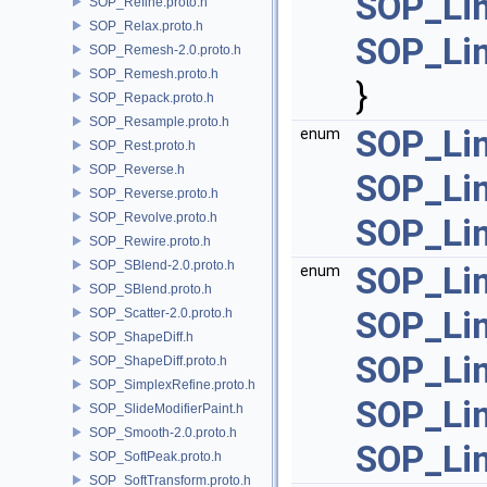
SOP_Lin
SOP_Refine.proto.h
SOP_Relax.proto.h
SOP_Lin
SOP_Remesh-2.0.proto.h
SOP_Remesh.proto.h
}
SOP_Repack.proto.h
SOP_Resample.proto.h
SOP_Lin
enum
SOP_Rest.proto.h
SOP_Reverse.h
SOP_Lin
SOP_Reverse.proto.h
SOP_Revolve.proto.h
SOP_Lin
SOP_Rewire.proto.h
SOP_SBlend-2.0.proto.h
SOP_Lin
enum
SOP_SBlend.proto.h
SOP_Lin
SOP_Scatter-2.0.proto.h
SOP_ShapeDiff.h
SOP_Lin
SOP_ShapeDiff.proto.h
SOP_SimplexRefine.proto.h
SOP_Li
SOP_SlideModifierPaint.h
SOP_Smooth-2.0.proto.h
SOP_Li
SOP_SoftPeak.proto.h
SOP_SoftTransform.proto.h