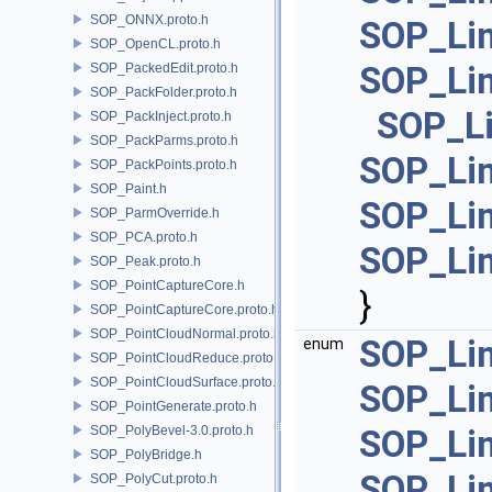
SOP_ONNX.proto.h
SOP_Lin
SOP_OpenCL.proto.h
SOP_Lin
SOP_PackedEdit.proto.h
SOP_PackFolder.proto.h
SOP_Li
SOP_PackInject.proto.h
SOP_PackParms.proto.h
SOP_Lin
SOP_PackPoints.proto.h
SOP_Paint.h
SOP_Lin
SOP_ParmOverride.h
SOP_PCA.proto.h
SOP_Li
SOP_Peak.proto.h
SOP_PointCaptureCore.h
}
SOP_PointCaptureCore.proto.h
SOP_PointCloudNormal.proto.h
SOP_Lin
enum
SOP_PointCloudReduce.proto.h
SOP_PointCloudSurface.proto.h
SOP_Lin
SOP_PointGenerate.proto.h
SOP_PolyBevel-3.0.proto.h
SOP_Lin
SOP_PolyBridge.h
SOP_Lin
SOP_PolyCut.proto.h