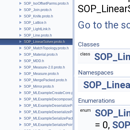
SOP_IsoOffsetParms.proto.h
SOP_LinearS
SOP_Join.proto.h
SOP_Knife.proto.h
Go to the so
SOP_Lattice.h
SOP_LightLink.h
SOP_Line.proto.h
SOP_LinearSolver.proto.h
Classes
SOP_MatchTopology.proto.h
SOP_Li
class
SOP_Material.proto.h
SOP_MDD.h
SOP_Measure-2.0.proto.h
Namespaces
SOP_Measure.proto.h
SOP_MergePacked.proto.h
SOP_Line
SOP_Mirror.proto.h
SOP_MLExampleCreateCore.proto.h
SOP_MLExampleDecomposeCore.proto.h
Enumerations
SOP_MLExampleDeserializePacked.proto.h
SOP_Li
enum
SOP_MLExampleDeserializePoint.proto.h
SOP_MLExampleSerializePacked.proto.h
= 0,
SOP
SOP_MLExampleSerializePoint.proto.h