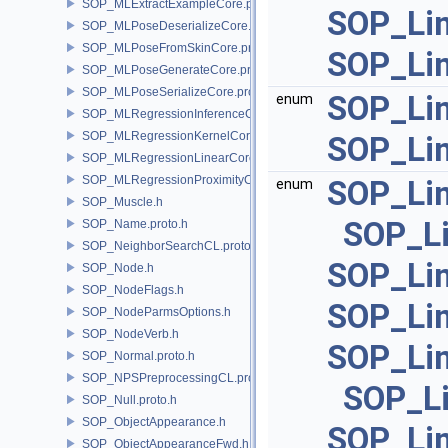
SOP_MLExtractExampleCore.proto.h
SOP_Li
SOP_MLPoseDeserializeCore.proto.h
SOP_MLPoseFromSkinCore.proto.h
SOP_Li
SOP_MLPoseGenerateCore.proto.h
SOP_MLPoseSerializeCore.proto.h
SOP_Lin
enum
SOP_MLRegressionInferenceCore.proto.h
SOP_MLRegressionKernelCore.proto.h
SOP_Lin
SOP_MLRegressionLinearCore.proto.h
SOP_MLRegressionProximityCore.proto.h
SOP_Lin
enum
SOP_Muscle.h
SOP_Li
SOP_Name.proto.h
SOP_NeighborSearchCL.proto.h
SOP_Lin
SOP_Node.h
SOP_NodeFlags.h
SOP_Li
SOP_NodeParmsOptions.h
SOP_NodeVerb.h
SOP_Li
SOP_Normal.proto.h
SOP_NPSPreprocessingCL.proto.h
SOP_L
SOP_Null.proto.h
SOP_ObjectAppearance.h
SOP_Li
SOP_ObjectAppearanceFwd.h