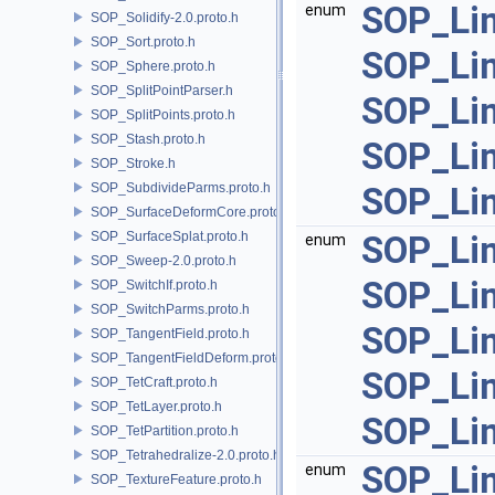
SOP_Lin
enum
SOP_Solidify-2.0.proto.h
SOP_Sort.proto.h
SOP_Lin
SOP_Sphere.proto.h
SOP_SplitPointParser.h
SOP_Li
SOP_SplitPoints.proto.h
SOP_Stash.proto.h
SOP_Li
SOP_Stroke.h
SOP_SubdivideParms.proto.h
SOP_Li
SOP_SurfaceDeformCore.proto.h
SOP_SurfaceSplat.proto.h
SOP_Lin
enum
SOP_Sweep-2.0.proto.h
SOP_Li
SOP_SwitchIf.proto.h
SOP_SwitchParms.proto.h
SOP_Lin
SOP_TangentField.proto.h
SOP_TangentFieldDeform.proto.h
SOP_Lin
SOP_TetCraft.proto.h
SOP_TetLayer.proto.h
SOP_Lin
SOP_TetPartition.proto.h
SOP_Tetrahedralize-2.0.proto.h
SOP_Li
enum
SOP_TextureFeature.proto.h