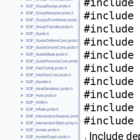
#include 
SOP_GroupRange.proto.h
#include 
SOP_GroupRename.proto.h
SOP_GroupsFromName.proto.h
#include 
SOP_GroupTransfer.proto.h
SOP_Guide.h
#include 
SOP_GuideDeformCore.proto.h
SOP_GuideGroomCore.proto.h
#include 
SOP_GuideMask.proto.h
SOP_GuideProcessCore.proto.h
#include 
SOP_HairClump.proto.h
SOP_HairGenCore.proto.h
#include 
SOP_Handle.h
SOP_HeatGeodesic.proto.h
#include 
SOP_Hole.proto.h
SOP_HOM.h
#include 
SOP_Inflate.proto.h
SOP_IntersectionAnalysis.proto.h
#include 
SOP_IntersectionStitch.proto.h
SOP_Invoke.proto.h
Include de
SOP_InvokeGraph.proto.h