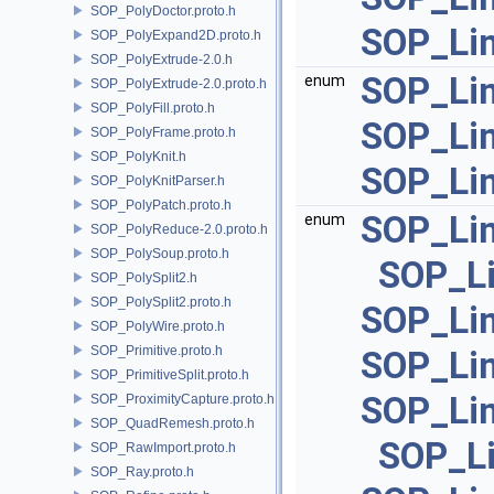
SOP_PolyDoctor.proto.h
SOP_Lin
SOP_PolyExpand2D.proto.h
SOP_PolyExtrude-2.0.h
SOP_Lin
enum
SOP_PolyExtrude-2.0.proto.h
SOP_PolyFill.proto.h
SOP_Li
SOP_PolyFrame.proto.h
SOP_PolyKnit.h
SOP_Lin
SOP_PolyKnitParser.h
SOP_PolyPatch.proto.h
SOP_Lin
enum
SOP_PolyReduce-2.0.proto.h
SOP_PolySoup.proto.h
SOP_Li
SOP_PolySplit2.h
SOP_PolySplit2.proto.h
SOP_Lin
SOP_PolyWire.proto.h
SOP_Primitive.proto.h
SOP_Lin
SOP_PrimitiveSplit.proto.h
SOP_Li
SOP_ProximityCapture.proto.h
SOP_QuadRemesh.proto.h
SOP_L
SOP_RawImport.proto.h
SOP_Ray.proto.h