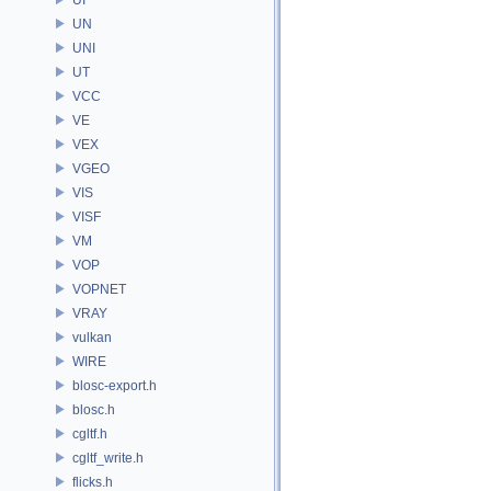
UN
UNI
UT
VCC
VE
VEX
VGEO
VIS
VISF
VM
VOP
VOPNET
VRAY
vulkan
WIRE
blosc-export.h
blosc.h
cgltf.h
cgltf_write.h
flicks.h