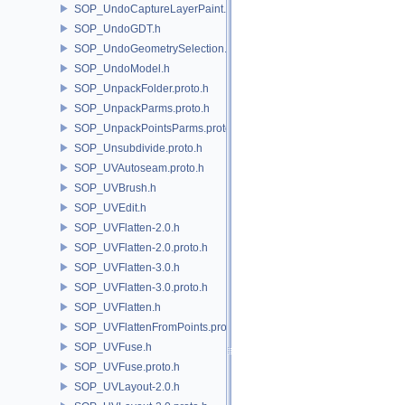
SOP_UndoCaptureLayerPaint.h
SOP_UndoGDT.h
SOP_UndoGeometrySelection.h
SOP_UndoModel.h
SOP_UnpackFolder.proto.h
SOP_UnpackParms.proto.h
SOP_UnpackPointsParms.proto.h
SOP_Unsubdivide.proto.h
SOP_UVAutoseam.proto.h
SOP_UVBrush.h
SOP_UVEdit.h
SOP_UVFlatten-2.0.h
SOP_UVFlatten-2.0.proto.h
SOP_UVFlatten-3.0.h
SOP_UVFlatten-3.0.proto.h
SOP_UVFlatten.h
SOP_UVFlattenFromPoints.proto.h
SOP_UVFuse.h
SOP_UVFuse.proto.h
SOP_UVLayout-2.0.h