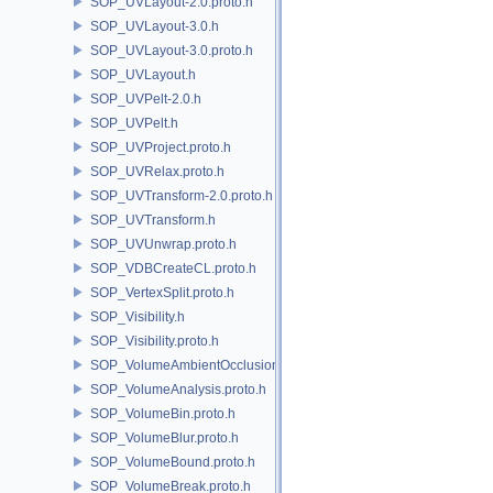
SOP_UVLayout-2.0.proto.h
SOP_UVLayout-3.0.h
SOP_UVLayout-3.0.proto.h
SOP_UVLayout.h
SOP_UVPelt-2.0.h
SOP_UVPelt.h
SOP_UVProject.proto.h
SOP_UVRelax.proto.h
SOP_UVTransform-2.0.proto.h
SOP_UVTransform.h
SOP_UVUnwrap.proto.h
SOP_VDBCreateCL.proto.h
SOP_VertexSplit.proto.h
SOP_Visibility.h
SOP_Visibility.proto.h
SOP_VolumeAmbientOcclusion.proto.h
SOP_VolumeAnalysis.proto.h
SOP_VolumeBin.proto.h
SOP_VolumeBlur.proto.h
SOP_VolumeBound.proto.h
SOP_VolumeBreak.proto.h