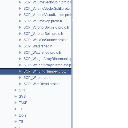
SOP_VolumeVectorJoin.proto.h
SOP_VolumeVectorSplit.proto.h
SOP_VolumeVisualization.proto.h
SOP_VolumeVop.proto.h
SOP_VoronoiSplit-2.0.proto.h
SOP_VoronoiSplit.proto.h
SOP_WalkOnSurface.proto.h
SOP_Watershed.h
SOP_Watershed.proto.h
SOP_WeightArrayBiharmonic.proto.h
SOP_WeightArrayInterpolate.proto.h
SOP_WindingNumber.proto.h
SOP_Wire.proto.h
SOP_WireBlend.proto.h
STY
SYS
TAKE
TIL
tools
TS
UI