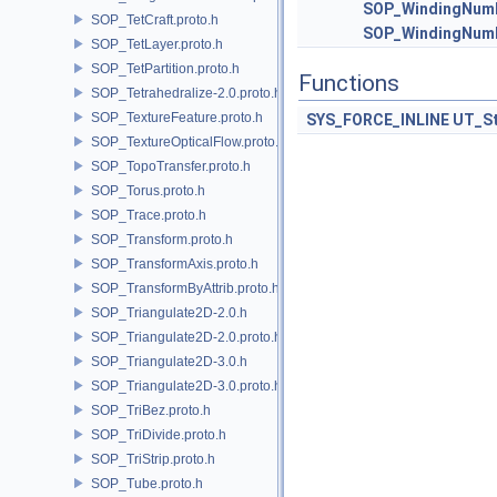
SOP_WindingNumb
SOP_TetCraft.proto.h
SOP_WindingNumb
SOP_TetLayer.proto.h
SOP_TetPartition.proto.h
Functions
SOP_Tetrahedralize-2.0.proto.h
SOP_TextureFeature.proto.h
SYS_FORCE_INLINE
UT_St
SOP_TextureOpticalFlow.proto.h
SOP_TopoTransfer.proto.h
SOP_Torus.proto.h
SOP_Trace.proto.h
SOP_Transform.proto.h
SOP_TransformAxis.proto.h
SOP_TransformByAttrib.proto.h
SOP_Triangulate2D-2.0.h
SOP_Triangulate2D-2.0.proto.h
SOP_Triangulate2D-3.0.h
SOP_Triangulate2D-3.0.proto.h
SOP_TriBez.proto.h
SOP_TriDivide.proto.h
SOP_TriStrip.proto.h
SOP_Tube.proto.h