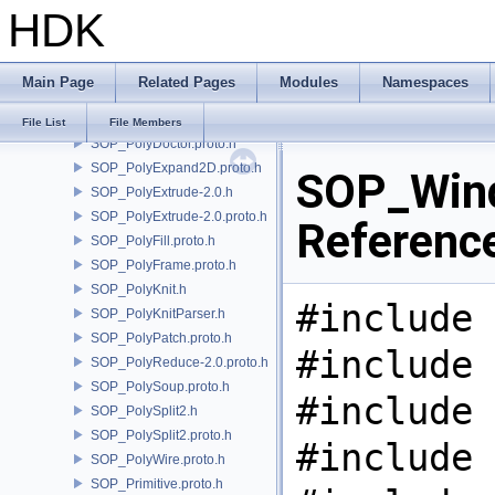
HDK
SOP_PointCloudSurface.proto.h
SOP_PointGenerate.proto.h
SOP_PolyBevel-3.0.proto.h
Main Page
Related Pages
Modules
Namespaces
SOP_PolyBridge.h
SOP_PolyCut.proto.h
File List
File Members
SOP_PolyDoctor.proto.h
SOP_PolyExpand2D.proto.h
SOP_Wind
SOP_PolyExtrude-2.0.h
SOP_PolyExtrude-2.0.proto.h
Referenc
SOP_PolyFill.proto.h
SOP_PolyFrame.proto.h
SOP_PolyKnit.h
#include 
SOP_PolyKnitParser.h
SOP_PolyPatch.proto.h
#include 
SOP_PolyReduce-2.0.proto.h
SOP_PolySoup.proto.h
#include 
SOP_PolySplit2.h
SOP_PolySplit2.proto.h
#include 
SOP_PolyWire.proto.h
SOP_Primitive.proto.h