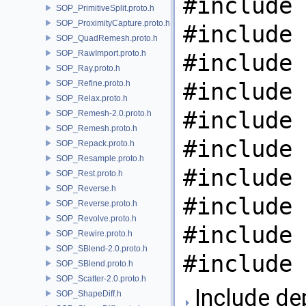
#include 
SOP_PrimitiveSplit.proto.h
SOP_ProximityCapture.proto.h
#include 
SOP_QuadRemesh.proto.h
SOP_RawImport.proto.h
#include 
SOP_Ray.proto.h
#include 
SOP_Refine.proto.h
SOP_Relax.proto.h
#include 
SOP_Remesh-2.0.proto.h
SOP_Remesh.proto.h
#include 
SOP_Repack.proto.h
SOP_Resample.proto.h
#include 
SOP_Rest.proto.h
SOP_Reverse.h
#include 
SOP_Reverse.proto.h
SOP_Revolve.proto.h
#include 
SOP_Rewire.proto.h
SOP_SBlend-2.0.proto.h
#include 
SOP_SBlend.proto.h
SOP_Scatter-2.0.proto.h
Include de
SOP_ShapeDiff.h