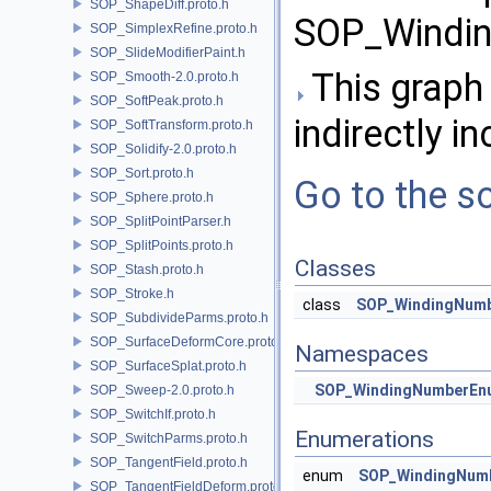
SOP_ShapeDiff.proto.h
SOP_Windin
SOP_SimplexRefine.proto.h
SOP_SlideModifierPaint.h
This graph 
SOP_Smooth-2.0.proto.h
SOP_SoftPeak.proto.h
indirectly in
SOP_SoftTransform.proto.h
SOP_Solidify-2.0.proto.h
SOP_Sort.proto.h
Go to the so
SOP_Sphere.proto.h
SOP_SplitPointParser.h
SOP_SplitPoints.proto.h
Classes
SOP_Stash.proto.h
SOP_Stroke.h
class
SOP_WindingNum
SOP_SubdivideParms.proto.h
SOP_SurfaceDeformCore.proto.h
Namespaces
SOP_SurfaceSplat.proto.h
SOP_WindingNumberEn
SOP_Sweep-2.0.proto.h
SOP_SwitchIf.proto.h
Enumerations
SOP_SwitchParms.proto.h
SOP_TangentField.proto.h
enum
SOP_WindingNumb
SOP_TangentFieldDeform.proto.h