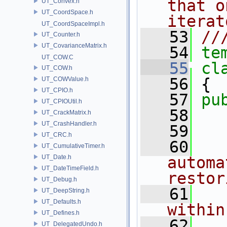
that o
UT_Convex.h
UT_CoordSpace.h
iterat
UT_CoordSpaceImpl.h
   53
//
UT_Counter.h
UT_CovarianceMatrix.h
   54
te
UT_COW.C
   55
cl
UT_COW.h
   56
 {
UT_COWValue.h
UT_CPIO.h
   57
pu
UT_CPIOUtil.h
   58
UT_CrackMatrix.h
UT_CrashHandler.h
   59
  
UT_CRC.h
   60
  
UT_CumulativeTimer.h
UT_Date.h
automa
UT_DateTimeField.h
restor
UT_Debug.h
   61
  
UT_DeepString.h
UT_Defaults.h
within
UT_Defines.h
   62
  
UT_DelegatedUndo.h