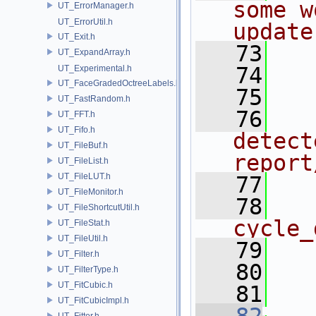
some w
UT_ErrorManager.h
UT_ErrorUtil.h
update
UT_Exit.h
   73
  
UT_ExpandArray.h
   74
  
UT_Experimental.h
UT_FaceGradedOctreeLabels.h
   75
  
UT_FastRandom.h
   76
  
UT_FFT.h
UT_Fifo.h
detect
UT_FileBuf.h
report
UT_FileList.h
UT_FileLUT.h
   77
  
UT_FileMonitor.h
   78
    ///
UT_FileShortcutUtil.h
cycle_
UT_FileStat.h
UT_FileUtil.h
   79
  
UT_Filter.h
   80
  
UT_FilterType.h
UT_FitCubic.h
   81
  
UT_FitCubicImpl.h
UT_Fitter.h