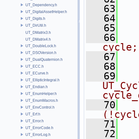
UT_Dependency.h
   63
  
UT_DigitalAssetHelper.h
   64
  
UT_Digits.h
   65
  
UT_DirUtil.h
UT_DMatrix3.h
   66
  
UT_DMatrix4.h
cycle;
UT_DoubleLock.h
UT_DSOVersion.h
   67
  
UT_DualQuaternion.h
   68
  
UT_ECC.h
   69
    //
UT_ECurve.h
UT_EllipticIntegral.h
UT_Cyc
UT_Endian.h
cycle_
UT_EnumHelper.h
UT_EnumMacros.h
   70
  
UT_EnvControl.h
(!cycl
UT_Erf.h
   71
  
UT_Error.h
UT_ErrorCode.h
   72
  
UT_ErrorLog.h