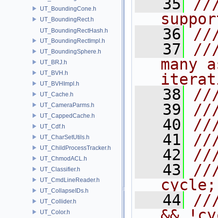
   35
//
UT_BoundingCone.h
suppor
UT_BoundingRect.h
   36
//
UT_BoundingRectHash.h
UT_BoundingRectImpl.h
   37
//
UT_BoundingSphere.h
many a
UT_BRJ.h
UT_BVH.h
iterat
UT_BVHImpl.h
   38
//
UT_Cache.h
   39
//
UT_CameraParms.h
UT_CappedCache.h
   40
//
UT_Cdf.h
   41
//
UT_CharSetUtils.h
UT_ChildProcessTracker.h
   42
//
UT_ChmodACL.h
   43
///
UT_Classifier.h
cycle;
UT_CmdLineReader.h
UT_CollapseIDs.h
   44
//
UT_Collider.h
&& !cy
UT_Color.h