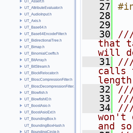
UT_Assert.h
   27
#i
UT_AttributeEvaluator.h
   28
UT_AudioInput.h
UT_Axis.h
   29
UT_Base64.h
   30
//
UT_Base64EncodeFilter.h
that t
UT_BidirectionalTree.h
UT_Bimap.h
will d
UT_BinomialCoeffs.h
   31
//
UT_BitArray.h
UT_BitStream.h
calls 
UT_BlockRelocator.h
length
UT_BloscCompressionFilter.h
   32
//
UT_BloscDecompressionFilter.h
UT_Blowfish.h
   33
//
UT_BlowfishIO.h
   34
//
UT_BoostAsio.h
UT_BoostAsioExt.h
won't 
UT_BoundingBox.h
and so
UT_BoundingBoxHash.h
UT_BoundingCircle.h