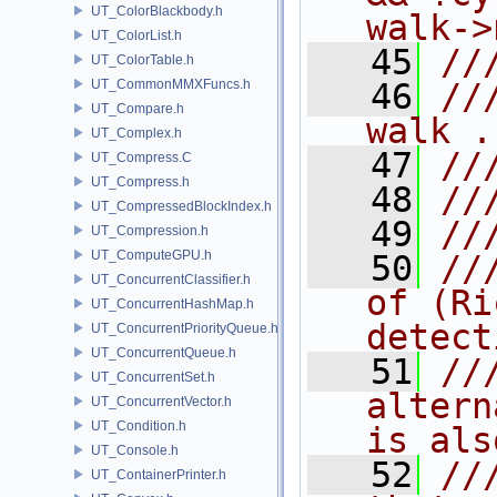
UT_ColorBlackbody.h
walk->
UT_ColorList.h
   45
//
UT_ColorTable.h
UT_CommonMMXFuncs.h
   46
//
UT_Compare.h
walk .
UT_Complex.h
   47
//
UT_Compress.C
UT_Compress.h
   48
//
UT_CompressedBlockIndex.h
   49
//
UT_Compression.h
UT_ComputeGPU.h
   50
//
UT_ConcurrentClassifier.h
of (Ri
UT_ConcurrentHashMap.h
detect
UT_ConcurrentPriorityQueue.h
UT_ConcurrentQueue.h
   51
//
UT_ConcurrentSet.h
altern
UT_ConcurrentVector.h
UT_Condition.h
is als
UT_Console.h
   52
//
UT_ContainerPrinter.h