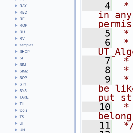
    4
 *
RAY
in any
RBD
RE
permis
ROP
    5
 *
RU
RV
    6
 * NA
samples
UT_Alg
SHOP
    7
 *
SI
SIM
    8
 *
SIMZ
    9
 *
SOP
STY
be lik
SYS
put st
TAKE
   10
 *
TIL
tools
belong
TS
   11
 *
UI
UN