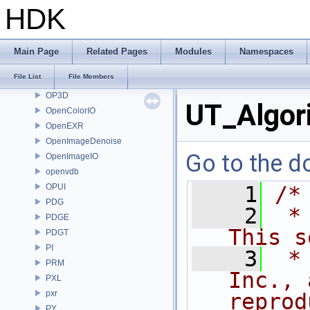
nanovdb
HDK
NET
OBJ
OH
Main Page
Related Pages
Modules
Namespaces
onnxruntime
File List
File Members
OP
OP3D
UT_Algor
OpenColorIO
OpenEXR
OpenImageDenoise
Go to the do
OpenImageIO
openvdb
OPUI
    1
/*
PDG
    2
 *
PDGE
This s
PDGT
PI
    3
 *
PRM
Inc., 
PXL
pxr
reprod
PY