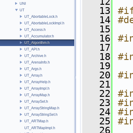
   12
UNI
   13
#i
UT
UT_AbortableLock.h
   14
#d
UT_AbortableLockImpl.h
   15
UT_Access.h
   16
#i
UT_Accumulator.h
UT_Algorithm.h
   17
UT_API.h
   18
#i
UT_Archive.h
UT_ArenaInfo.h
   19
UT_Args.h
   20
#i
UT_Array.h
   21
UT_ArrayHelp.h
UT_ArrayImpl.h
   22
#i
UT_ArrayMap.h
   23
#i
UT_ArraySet.h
UT_ArrayStringMap.h
   24
#i
UT_ArrayStringSet.h
   25
#i
UT_ARTMap.h
   26
UT_ARTMapImpl.h