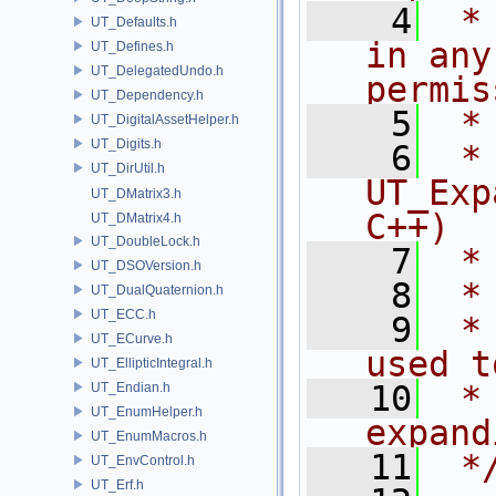
    4
 *
UT_Defaults.h
in any
UT_Defines.h
UT_DelegatedUndo.h
permis
UT_Dependency.h
    5
 *
UT_DigitalAssetHelper.h
UT_Digits.h
    6
 * NA
UT_DirUtil.h
UT_Exp
UT_DMatrix3.h
C++)
UT_DMatrix4.h
UT_DoubleLock.h
    7
 *
UT_DSOVersion.h
    8
 *
UT_DualQuaternion.h
UT_ECC.h
    9
 *
UT_ECurve.h
used t
UT_EllipticIntegral.h
   10
 *
UT_Endian.h
UT_EnumHelper.h
expand
UT_EnumMacros.h
   11
 *
UT_EnvControl.h
UT_Erf.h