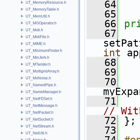
   64
UT_MemoryResource.h
UT_MemoryTable.h
   65
UT_MemUtil.h
   66
pr
UT_MGOperator.h
UT_Midi.h
   67
UT_MidiFile.h
setPat
UT_MIME.h
int
 ap
UT_MinimumFinder.h
UT_MinJerk.h
   68
UT_MTwister.h
   69
UT_MultigridArray.h
UT_MxNoise.h
   70
UT_NamedPipe.h
myExpa
UT_NameManager.h
   71
UT_NetFDSet.h
UT_NetMessage.h
// Wit
UT_NetPacket.h
   72
 };
UT_NetSocket.h
UT_NetStream.h
   73
UT_NetUtil.h
UT_Noise.h