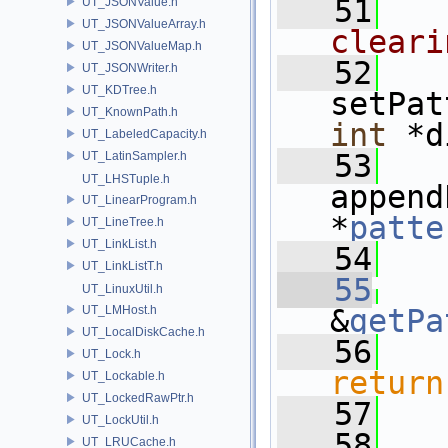
   51
UT_JSONValue.h
UT_JSONValueArray.h
cleari
UT_JSONValueMap.h
   52
UT_JSONWriter.h
UT_KDTree.h
setPat
UT_KnownPath.h
int
 *d
UT_LabeledCapacity.h
   53
UT_LatinSampler.h
UT_LHSTuple.h
append
UT_LinearProgram.h
*
patte
UT_LineTree.h
UT_LinkList.h
   54
UT_LinkListT.h
   55
UT_LinuxUtil.h
UT_LMHost.h
&
getPa
UT_LocalDiskCache.h
   56
UT_Lock.h
return
UT_Lockable.h
UT_LockedRawPtr.h
   57
UT_LockUtil.h
   58
UT_LRUCache.h