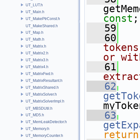
UT_LUT.h
getMem
UT_Main.h
const
;
UT_MakePtrConst.h
   59
UT_MakeShared.h
UT_Map.h
   60
UT_Math.h
tokens
UT_Matrix.h
UT_Matrix2.h
or wit
UT_Matrix3.h
   61
UT_Matrix4.h
extrac
UT_MatrixFwd.h
UT_MatrixResultant.h
   62
UT_MatrixShared.h
getTok
UT_MatrixSolver.h
UT_MatrixSolverImpl.h
myToke
UT_MBSDUtil.h
   63
UT_MD5.h
getExp
UT_MemLeakDetector.h
UT_Memory.h
return
UT_MemoryCounter.h