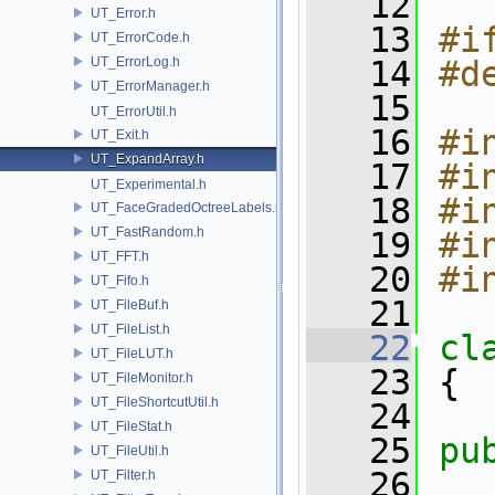
   12
UT_Error.h
   13
#i
UT_ErrorCode.h
UT_ErrorLog.h
   14
#d
UT_ErrorManager.h
   15
UT_ErrorUtil.h
   16
#i
UT_Exit.h
UT_ExpandArray.h
   17
#i
UT_Experimental.h
   18
#i
UT_FaceGradedOctreeLabels.h
UT_FastRandom.h
   19
#i
UT_FFT.h
   20
#i
UT_Fifo.h
   21
UT_FileBuf.h
UT_FileList.h
   22
cl
UT_FileLUT.h
   23
 {
UT_FileMonitor.h
UT_FileShortcutUtil.h
   24
UT_FileStat.h
   25
pu
UT_FileUtil.h
   26
UT_Filter.h