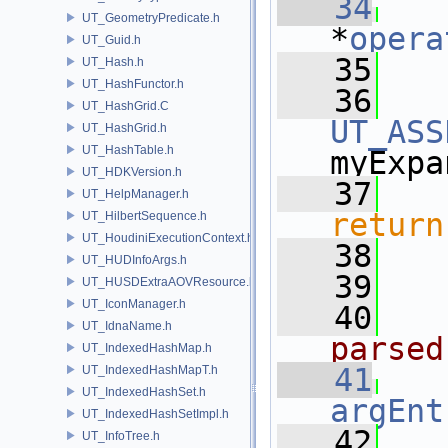
   34
UT_GeometryPredicate.h
*
opera
UT_Guid.h
   35
UT_Hash.h
UT_HashFunctor.h
   36
UT_HashGrid.C
UT_ASS
UT_HashGrid.h
UT_HashTable.h
myExpa
UT_HDKVersion.h
   37
UT_HelpManager.h
return
UT_HilbertSequence.h
UT_HoudiniExecutionContext.h
   38
   
UT_HUDInfoArgs.h
   39
UT_HUSDExtraAOVResource.h
UT_IconManager.h
   40
UT_IdnaName.h
parsed
UT_IndexedHashMap.h
   41
UT_IndexedHashMapT.h
UT_IndexedHashSet.h
argEnt
UT_IndexedHashSetImpl.h
   42
UT_InfoTree.h