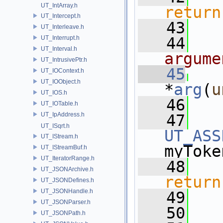
UT_IntArray.h
return
UT_Intercept.h
   43
UT_Interleave.h
UT_Interrupt.h
   44
UT_Interval.h
argume
UT_IntrusivePtr.h
   45
UT_IOContext.h
UT_IOObject.h
*
arg
(
u
UT_IOS.h
   46
UT_IOTable.h
UT_IpAddress.h
   47
UT_ISqrt.h
UT_ASS
UT_IStream.h
myToke
UT_IStreamBuf.h
UT_IteratorRange.h
   48
UT_JSONArchive.h
return
UT_JSONDefines.h
UT_JSONHandle.h
   49
   
UT_JSONParser.h
   50
UT_JSONPath.h