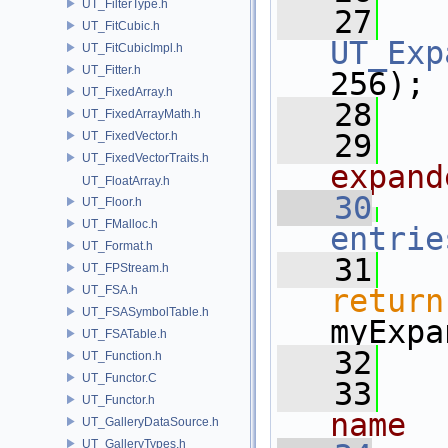
UT_FilterType.h
   27
UT_FitCubic.h
UT_Exp
UT_FitCubicImpl.h
UT_Fitter.h
256);
UT_FixedArray.h
   28
UT_FixedArrayMath.h
   29
UT_FixedVector.h
UT_FixedVectorTraits.h
expand
UT_FloatArray.h
   30
UT_Floor.h
UT_FMalloc.h
entrie
UT_Format.h
   31
UT_FPStream.h
UT_FSA.h
return
UT_FSASymbolTable.h
myExpa
UT_FSATable.h
   32
UT_Function.h
UT_Functor.C
   33
UT_Functor.h
name
UT_GalleryDataSource.h
UT_GalleryTypes.h