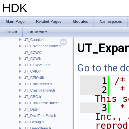
UT_Condition.h
HDK
UT_Console.h
UT_ContainerPrinter.h
UT_Convex.h
Main Page
Related Pages
Modules
Namespaces
UT_CoordSpace.h
File List
File Members
UT_CoordSpaceImpl.h
UT_Counter.h
UT_Expan
UT_CovarianceMatrix.h
UT_COW.C
UT_COW.h
Go to the do
UT_COWValue.h
UT_CPIO.h
UT_CPIOUtil.h
    1
/*
UT_CrackMatrix.h
    2
 *
UT_CrashHandler.h
This s
UT_CRC.h
UT_CumulativeTimer.h
    3
 *
UT_Date.h
Inc., 
UT_DateTimeField.h
UT_Debug.h
reprod
UT_DeepString.h