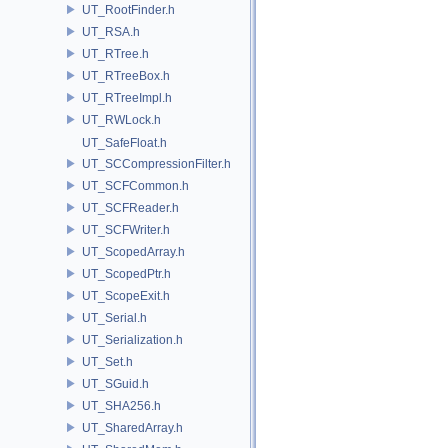
UT_RootFinder.h
UT_RSA.h
UT_RTree.h
UT_RTreeBox.h
UT_RTreeImpl.h
UT_RWLock.h
UT_SafeFloat.h
UT_SCCompressionFilter.h
UT_SCFCommon.h
UT_SCFReader.h
UT_SCFWriter.h
UT_ScopedArray.h
UT_ScopedPtr.h
UT_ScopeExit.h
UT_Serial.h
UT_Serialization.h
UT_Set.h
UT_SGuid.h
UT_SHA256.h
UT_SharedArray.h