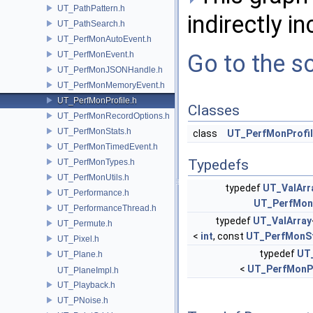
UT_PathPattern.h
indirectly in
UT_PathSearch.h
UT_PerfMonAutoEvent.h
UT_PerfMonEvent.h
Go to the so
UT_PerfMonJSONHandle.h
UT_PerfMonMemoryEvent.h
UT_PerfMonProfile.h
Classes
UT_PerfMonRecordOptions.h
UT_PerfMonStats.h
class
UT_PerfMonProfi
UT_PerfMonTimedEvent.h
Typedefs
UT_PerfMonTypes.h
UT_PerfMonUtils.h
typedef
UT_ValArr
UT_Performance.h
UT_PerfMon
UT_PerformanceThread.h
typedef
UT_ValArray
UT_Permute.h
<
int
, const
UT_PerfMonS
UT_Pixel.h
typedef
UT_
UT_Plane.h
<
UT_PerfMonPr
UT_PlaneImpl.h
UT_Playback.h
UT_PNoise.h