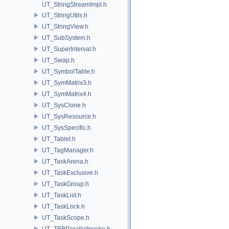
UT_StringStreamImpl.h
UT_StringUtils.h
UT_StringView.h
UT_SubSystem.h
UT_SuperInterval.h
UT_Swap.h
UT_SymbolTable.h
UT_SymMatrix3.h
UT_SymMatrix4.h
UT_SysClone.h
UT_SysResource.h
UT_SysSpecific.h
UT_Tablet.h
UT_TagManager.h
UT_TaskArena.h
UT_TaskExclusive.h
UT_TaskGroup.h
UT_TaskList.h
UT_TaskLock.h
UT_TaskScope.h
UT_TBBParallelInvoke.h