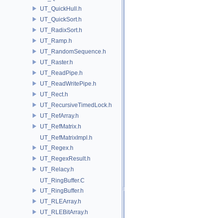
UT_QuickHull.h
UT_QuickSort.h
UT_RadixSort.h
UT_Ramp.h
UT_RandomSequence.h
UT_Raster.h
UT_ReadPipe.h
UT_ReadWritePipe.h
UT_Rect.h
UT_RecursiveTimedLock.h
UT_RefArray.h
UT_RefMatrix.h
UT_RefMatrixImpl.h
UT_Regex.h
UT_RegexResult.h
UT_Relacy.h
UT_RingBuffer.C
UT_RingBuffer.h
UT_RLEArray.h
UT_RLEBitArray.h