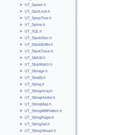
UT_Spawn.h
UT_SpinLock.h
UT_SplayTree.h
UT_Spline.h
UT_SQL.h
UT_StackAlloc.h
UT_StackBuffer.h
UT_StackTrace.h
UT_StdUtil.h
UT_StopWatch.h
UT_Storage.h
UT_Stratify.h
UT_String.h
UT_StringArray.h
UT_StringHolder.h
UT_StringMap.h
UT_StringMMPattern.h
UT_StringPager.h
UT_StringSet.h
UT_StringStream.h