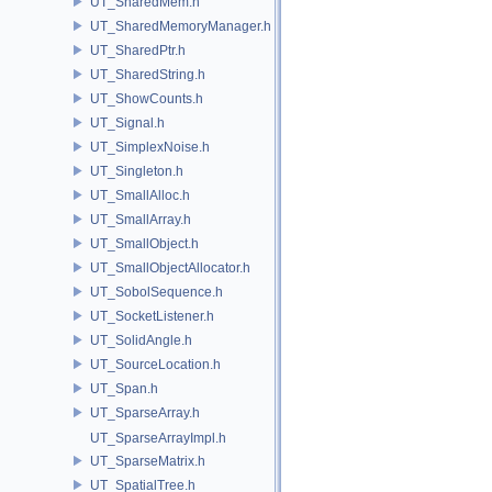
UT_SharedMem.h
UT_SharedMemoryManager.h
UT_SharedPtr.h
UT_SharedString.h
UT_ShowCounts.h
UT_Signal.h
UT_SimplexNoise.h
UT_Singleton.h
UT_SmallAlloc.h
UT_SmallArray.h
UT_SmallObject.h
UT_SmallObjectAllocator.h
UT_SobolSequence.h
UT_SocketListener.h
UT_SolidAngle.h
UT_SourceLocation.h
UT_Span.h
UT_SparseArray.h
UT_SparseArrayImpl.h
UT_SparseMatrix.h
UT_SpatialTree.h