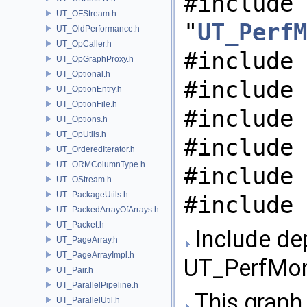
#include
UT_OFStream.h
"
UT_PerfM
UT_OldPerformance.h
UT_OpCaller.h
#include 
UT_OpGraphProxy.h
UT_Optional.h
#include 
UT_OptionEntry.h
UT_OptionFile.h
#include 
UT_Options.h
UT_OpUtils.h
#include 
UT_OrderedIterator.h
UT_ORMColumnType.h
#include 
UT_OStream.h
UT_PackageUtils.h
#include 
UT_PackedArrayOfArrays.h
UT_Packet.h
Include de
UT_PageArray.h
UT_PageArrayImpl.h
UT_PerfMonP
UT_Pair.h
UT_ParallelPipeline.h
This graph 
UT_ParallelUtil.h