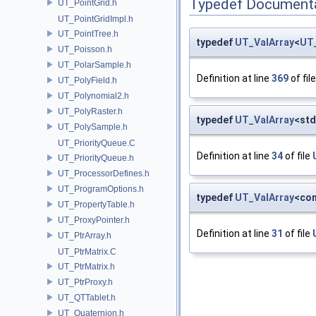
Typedef Document
UT_PointGrid.h
UT_PointGridImpl.h
UT_PointTree.h
typedef
UT_ValArray
<
UT
UT_Poisson.h
UT_PolarSample.h
Definition at line
369
of fil
UT_PolyField.h
UT_Polynomial2.h
UT_PolyRaster.h
typedef
UT_ValArray
<std
UT_PolySample.h
UT_PriorityQueue.C
Definition at line
34
of file
UT_PriorityQueue.h
UT_ProcessorDefines.h
UT_ProgramOptions.h
typedef
UT_ValArray
<co
UT_PropertyTable.h
UT_ProxyPointer.h
Definition at line
31
of file
UT_PtrArray.h
UT_PtrMatrix.C
UT_PtrMatrix.h
UT_PtrProxy.h
UT_QTTablet.h
UT_Quaternion.h