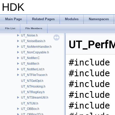
UT_NetFDSet.h
HDK
UT_NetMessage.h
UT_NetPacket.h
UT_NetSocket.h
Main Page
Related Pages
Modules
Namespaces
UT_NetStream.h
File List
File Members
UT_NetUtil.h
UT_Noise.h
UT_PerfMo
UT_NoiseBasis.h
UT_NoMemHandler.h
UT_NonCopyable.h
UT_Notifier.C
#include 
UT_Notifier.h
UT_NotifierList.h
#include 
UT_NTFileTracer.h
#include 
UT_NTGetOpt.h
UT_NTHooking.h
#include 
UT_NTRegKey.h
UT_NTStreamUtil.h
#include 
UT_NTUtil.h
UT_OBBox.h
UT_OBBox2D.h