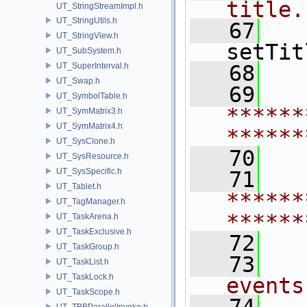
title.
UT_StringStreamImpl.h
UT_StringUtils.h
   67
UT_StringView.h
setTit
UT_SubSystem.h
UT_SuperInterval.h
   68
UT_Swap.h
   69
   
UT_SymbolTable.h
******
UT_SymMatrix3.h
UT_SymMatrix4.h
******
UT_SysClone.h
   70
  
UT_SysResource.h
UT_SysSpecific.h
   71
   
UT_Tablet.h
******
UT_TagManager.h
******
UT_TaskArena.h
UT_TaskExclusive.h
   72
UT_TaskGroup.h
   73
  
UT_TaskList.h
UT_TaskLock.h
events
UT_TaskScope.h
UT_TBBParallelInvoke.h