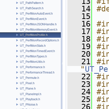
   13
#i
UT_PathPattern.h
   14
#d
UT_PathSearch.h
UT_PerfMonAutoEvent.h
   15
UT_PerfMonEvent.h
   16
#i
UT_PerfMonJSONHandle.h
   17
#i
UT_PerfMonMemoryEvent.h
UT_PerfMonProfile.h
   18
#i
UT_PerfMonRecordOptions.h
   19
#i
UT_PerfMonStats.h
UT_PerfMonTimedEvent.h
   20
#i
UT_PerfMonTypes.h
   21
#in
UT_PerfMonUtils.h
"
UT_Pe
UT_Performance.h
UT_PerformanceThread.h
   22
#i
UT_Permute.h
   23
#i
UT_Pixel.h
UT_Plane.h
   24
#i
UT_PlaneImpl.h
   25
#i
UT_Playback.h
   26
#i
UT_PNoise.h