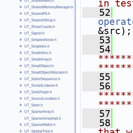
in tes
UT_SharedMem.h
UT_SharedMemoryManager.h
   52
UT_SharedPtr.h
operat
UT_SharedString.h
UT_ShowCounts.h
&src);
UT_Signal.h
   53
UT_SimplexNoise.h
   54
   
UT_Singleton.h
UT_SmallAlloc.h
******
UT_SmallArray.h
******
UT_SmallObject.h
UT_SmallObjectAllocator.h
   55
  
UT_SobolSequence.h
   56
   
UT_SocketListener.h
UT_SolidAngle.h
******
UT_SourceLocation.h
******
UT_Span.h
   57
UT_SparseArray.h
UT_SparseArrayImpl.h
   58
  
UT_SparseMatrix.h
that w
UT_SpatialTree.h