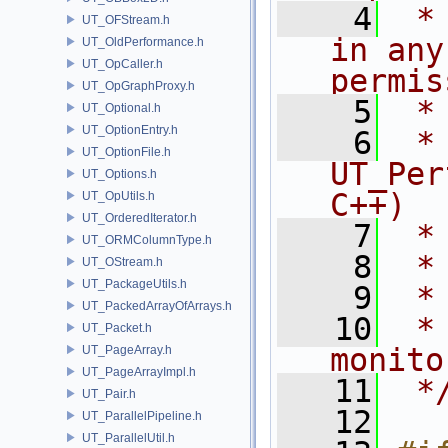
    4
 *
UT_OFStream.h
in any
UT_OldPerformance.h
UT_OpCaller.h
permis
UT_OpGraphProxy.h
    5
 *
UT_Optional.h
UT_OptionEntry.h
    6
 * NA
UT_OptionFile.h
UT_Per
UT_Options.h
C++)
UT_OpUtils.h
UT_OrderedIterator.h
    7
 *
UT_ORMColumnType.h
    8
 *
UT_OStream.h
UT_PackageUtils.h
    9
 *
UT_PackedArrayOfArrays.h
   10
 *
UT_Packet.h
monito
UT_PageArray.h
UT_PageArrayImpl.h
   11
 *
UT_Pair.h
   12
UT_ParallelPipeline.h
UT_ParallelUtil.h