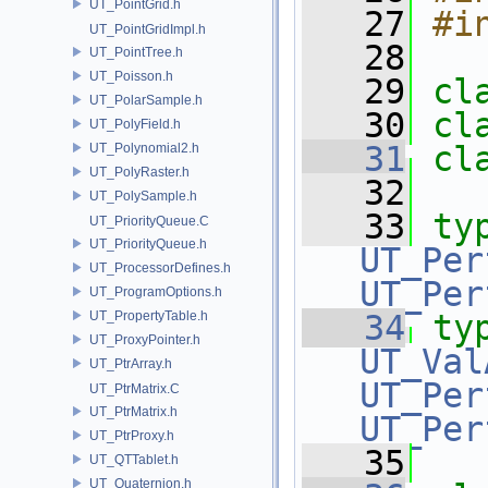
UT_PointGrid.h
   27
#i
UT_PointGridImpl.h
   28
UT_PointTree.h
UT_Poisson.h
   29
cl
UT_PolarSample.h
   30
cl
UT_PolyField.h
   31
cl
UT_Polynomial2.h
UT_PolyRaster.h
   32
UT_PolySample.h
   33
ty
UT_PriorityQueue.C
UT_PriorityQueue.h
UT_Per
UT_ProcessorDefines.h
UT_Per
UT_ProgramOptions.h
UT_PropertyTable.h
   34
ty
UT_ProxyPointer.h
UT_Val
UT_PtrArray.h
UT_Per
UT_PtrMatrix.C
UT_PtrMatrix.h
UT_Per
UT_PtrProxy.h
   35
UT_QTTablet.h
UT_Quaternion.h