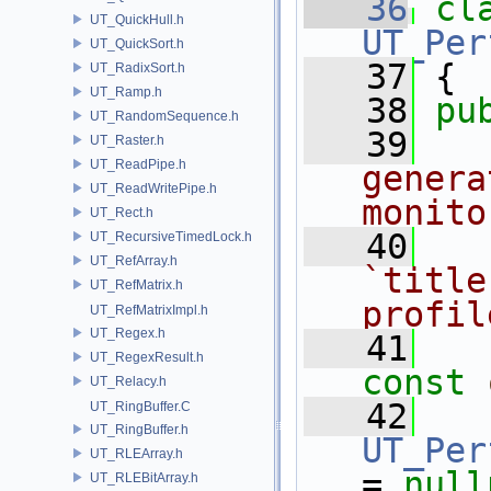
   36
cl
UT_QuickHull.h
UT_Per
UT_QuickSort.h
   37
 {
UT_RadixSort.h
UT_Ramp.h
   38
pu
UT_RandomSequence.h
   39
  
UT_Raster.h
UT_ReadPipe.h
genera
UT_ReadWritePipe.h
monito
UT_Rect.h
   40
  
UT_RecursiveTimedLock.h
UT_RefArray.h
`title
UT_RefMatrix.h
profil
UT_RefMatrixImpl.h
UT_Regex.h
   41
UT_RegexResult.h
const
UT_Relacy.h
   42
UT_RingBuffer.C
UT_RingBuffer.h
UT_Per
UT_RLEArray.h
= 
null
UT_RLEBitArray.h