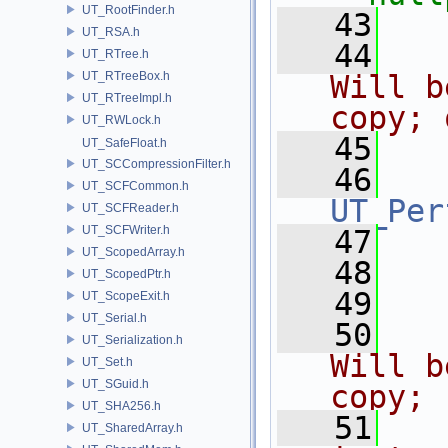
UT_RootFinder.h
   43
UT_RSA.h
   44
  
UT_RTree.h
UT_RTreeBox.h
Will b
UT_RTreeImpl.h
copy; 
UT_RWLock.h
   45
  
UT_SafeFloat.h
UT_SCCompressionFilter.h
   46
UT_SCFCommon.h
UT_Per
UT_SCFReader.h
UT_SCFWriter.h
   47
UT_ScopedArray.h
   48
   
UT_ScopedPtr.h
   49
UT_ScopeExit.h
UT_Serial.h
   50
  
UT_Serialization.h
Will b
UT_Set.h
UT_SGuid.h
copy;
UT_SHA256.h
   51
  
UT_SharedArray.h