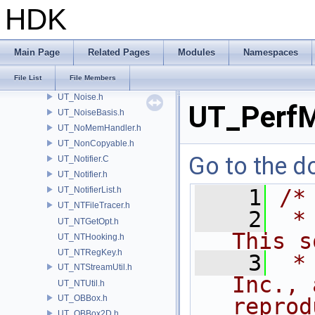
UT_NetFDSet.h
HDK
UT_NetMessage.h
UT_NetPacket.h
UT_NetSocket.h
Main Page
Related Pages
Modules
Namespaces
UT_NetStream.h
File List
File Members
UT_NetUtil.h
UT_Noise.h
UT_PerfM
UT_NoiseBasis.h
UT_NoMemHandler.h
UT_NonCopyable.h
Go to the do
UT_Notifier.C
UT_Notifier.h
UT_NotifierList.h
    1
/*
UT_NTFileTracer.h
    2
 *
UT_NTGetOpt.h
This s
UT_NTHooking.h
UT_NTRegKey.h
    3
 *
UT_NTStreamUtil.h
Inc., 
UT_NTUtil.h
UT_OBBox.h
reprod
UT_OBBox2D.h