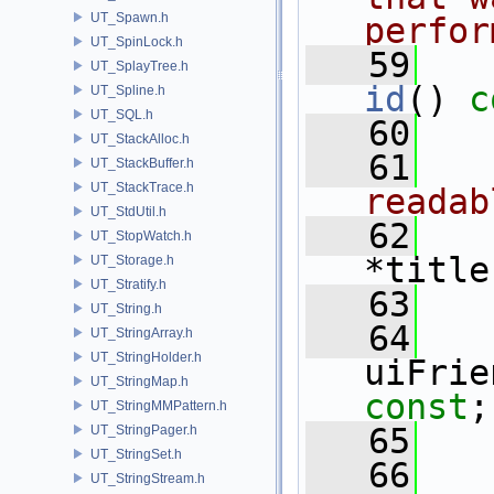
UT_Spawn.h
perfor
UT_SpinLock.h
   59
UT_SplayTree.h
id
() 
c
UT_Spline.h
UT_SQL.h
   60
UT_StackAlloc.h
   61
  
UT_StackBuffer.h
UT_StackTrace.h
readab
UT_StdUtil.h
   62
UT_StopWatch.h
*title
UT_Storage.h
UT_Stratify.h
   63
UT_String.h
   64
UT_StringArray.h
UT_StringHolder.h
uiFrie
UT_StringMap.h
const
;
UT_StringMMPattern.h
   65
UT_StringPager.h
UT_StringSet.h
   66
  
UT_StringStream.h