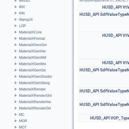
IMG3D
template<typename UT_VALUE_T
IMX
HUSD_API
Vt
KIN
HUSD_API
SdfValueType
libpng16
LOP
MaterialXCore
HUSD_API
Vt
MaterialXFormat
MaterialXGenGlsl
MaterialXGenHw
MaterialXGenMdl
HUSD_API
Vt
MaterialXGenMsl
HUSD_API
SdfValueType
MaterialXGenOsl
MaterialXGenShader
MaterialXGenSlang
MaterialXRender
HUSD_API
SdfValueType
MaterialXRenderGlsl
MaterialXRenderHw
HUSD_API
SdfValueType
MaterialXRenderOsl
MC
HUSD_API
VOP_Type
MGR
MOT