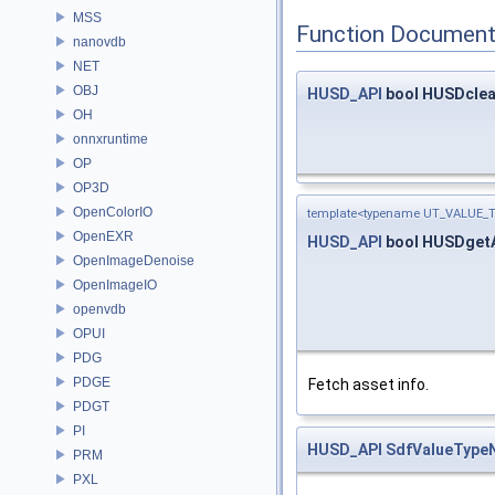
MSS
Function Document
nanovdb
NET
OBJ
HUSD_API
bool HUSDcle
OH
onnxruntime
OP
OP3D
OpenColorIO
template<typename UT_VALUE_T
OpenEXR
HUSD_API
bool HUSDgetA
OpenImageDenoise
OpenImageIO
openvdb
OPUI
PDG
PDGE
Fetch asset info.
PDGT
PI
HUSD_API
SdfValueType
PRM
PXL