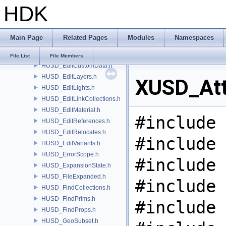
HDK
HUSD_CvexDataCommand.h
HUSD_CvexDataInputs.h
HUSD_DataHandle.h
Main Page
Related Pages
Modules
Namespaces
HUSD_EditClips.h
HUSD_EditCollections.h
File List
File Members
HUSD_EditCustomData.h
HUSD_EditLayers.h
XUSD_Attr
HUSD_EditLights.h
HUSD_EditLinkCollections.h
HUSD_EditMaterial.h
#include 
HUSD_EditReferences.h
HUSD_EditRelocates.h
#include 
HUSD_EditVariants.h
HUSD_ErrorScope.h
#include 
HUSD_ExpansionState.h
HUSD_FileExpanded.h
#include 
HUSD_FindCollections.h
HUSD_FindPrims.h
#include 
HUSD_FindProps.h
HUSD_GeoSubset.h