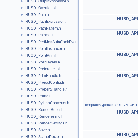
HUSD_OutputProcessor.h
HUSD_Overrides.h
HUSD_Path.h
HUSD_API
HUSD_PathExpression.h
HUSD_PathPattern.h
HUSD_API
HUSD_PathSet.h
HUSD_PerfMonAutoCookEvent.h
HUSD_PointInstancer.h
HUSD_API
HUSD_PointPrim.h
HUSD_PostLayers.h
HUSD_Preferences.h
HUSD_API
HUSD_PrimHandle.h
HUSD_ProjectConfig.h
HUSD_PropertyHandle.h
HUSD_Prune.h
HUSD_PythonConverter.h
template<typename UT_VALUE_T
HUSD_RenderBuffer.h
HUSD_API
HUSD_RendererInfo.h
HUSD_RenderSettings.h
HUSD_Save.h
HUSD_API
HUSD_SceneDoctor.h