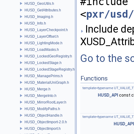
#include
HUSD_GeoUtils.h
HUSD_GetAttributes.h
<
pxr/usd/
HUSD_Imaging.h
HUSD_Info.h
Include de
HUSD_LayerCheckpoint.h
HUSD_LayerOffset.h
XUSD_Attrib
HUSD_LightingMode.h
HUSD_LoadMasks.h
Go to the so
HUSD_LockedGeoRegistry.h
HUSD_LockedStage.h
HUSD_LockedStageRegistry.h
HUSD_ManagePrims.h
Functions
HUSD_MaterialUniGraph.h
template<typename UT_VALUE_T
HUSD_Merge.h
HUSD_API
const c
HUSD_MergeInto.h
HUSD_MirrorRootLayer.h
HUSD_ModifyPaths.h
HUSD_ObjectHandle.h
template<typename UT_VALUE_T
HUSD_ObjectImport-2.0.h
HUSD_API
HUSD_ObjectImport.h