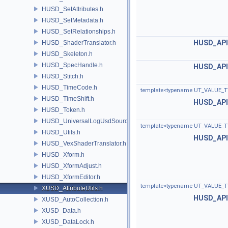
HUSD_SetAttributes.h
HUSD_SetMetadata.h
HUSD_SetRelationships.h
HUSD_API
HUSD_ShaderTranslator.h
HUSD_Skeleton.h
HUSD_SpecHandle.h
HUSD_API
HUSD_Stitch.h
HUSD_TimeCode.h
template<typename UT_VALUE_T
HUSD_TimeShift.h
HUSD_API
HUSD_Token.h
HUSD_UniversalLogUsdSource.h
template<typename UT_VALUE_T
HUSD_Utils.h
HUSD_API
HUSD_VexShaderTranslator.h
HUSD_Xform.h
HUSD_XformAdjust.h
HUSD_XformEditor.h
template<typename UT_VALUE_T
XUSD_AttributeUtils.h
HUSD_API
XUSD_AutoCollection.h
XUSD_Data.h
XUSD_DataLock.h