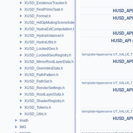
XUSD_ExistenceTracker.h
XUSD_FindPrimsTask.h
HUSD_API
XUSD_Format.h
HUSD_API
XUSD_HdGpMutingSceneIndex.h
XUSD_HydraExtComputation.h
HUSD_API
XUSD_HydraInstancer.h
HUSD_API
XUSD_HydraUtils.h
XUSD_LockedGeo.h
template<typename UT_VALUE_T
XUSD_LockedGeoRegistry.h
HUSD_API
XUSD_MirrorRootLayerData.h
XUSD_OverridesData.h
XUSD_PathPattern.h
XUSD_PathSet.h
template<typename UT_VALUE_T
XUSD_RenderSettings.h
HUSD_API
XUSD_RootLayerData.h
XUSD_ShaderRegistry.h
XUSD_Tokens.h
template<typename UT_VALUE_T
XUSD_Utils.h
HUSD_API
Imath
IMG