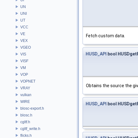
UN
UNI
UT
VCC
VE
Fetch custom data.
VEX
VGEO
HUSD_API
bool HUSDgetF
VIS
VISF
VM
VOP
VOPNET
Obtains the source the giv
VRAY
vulkan
WIRE
HUSD_API
bool HUSDgetF
blosc-export.h
blosc.h
cgltf.h
cgltf_write.h
flicks.h