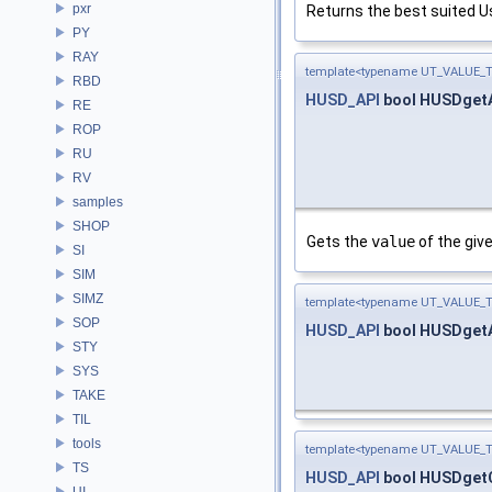
pxr
Returns the best suited Us
PY
RAY
template<typename UT_VALUE_T
RBD
HUSD_API
bool HUSDgetA
RE
ROP
RU
RV
samples
SHOP
Gets the
value
of the giv
SI
SIM
SIMZ
template<typename UT_VALUE_T
SOP
HUSD_API
bool HUSDgetA
STY
SYS
TAKE
TIL
tools
template<typename UT_VALUE_T
TS
HUSD_API
bool HUSDget
UI