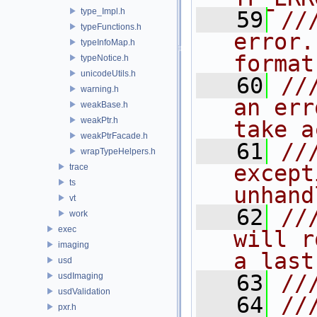
type_Impl.h
   59
//
typeFunctions.h
error.
typeInfoMap.h
format
typeNotice.h
unicodeUtils.h
   60
//
warning.h
an err
weakBase.h
weakPtr.h
take a
weakPtrFacade.h
   61
//
wrapTypeHelpers.h
except
trace
ts
unhand
vt
   62
//
work
exec
will r
imaging
a last
usd
   63
//
usdImaging
usdValidation
   64
//
pxr.h