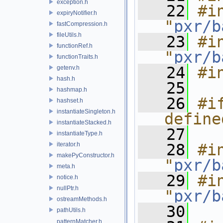
exception.h
   22
#in
expiryNotifier.h
"
pxr/b
fastCompression.h
fileUtils.h
   23
#in
functionRef.h
"
pxr/b
functionTraits.h
   24
#i
getenv.h
hash.h
   25
hashmap.h
   26
#i
hashset.h
instantiateSingleton.h
define
instantiateStacked.h
   27
instantiateType.h
iterator.h
   28
#in
makePyConstructor.h
"
pxr/b
meta.h
   29
#in
notice.h
nullPtr.h
"
pxr/b
ostreamMethods.h
   30
pathUtils.h
patternMatcher.h