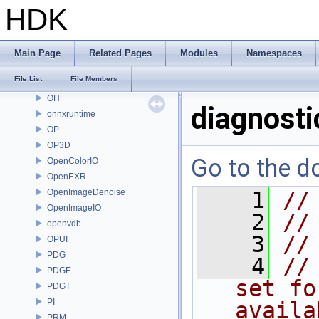
MGR
HDK
MOT
MSS
nanovdb
Main Page
Related Pages
Modules
Namespaces
NET
File List
File Members
OBJ
OH
diagnosti
onnxruntime
OP
OP3D
Go to the do
OpenColorIO
OpenEXR
OpenImageDenoise
    1
//
OpenImageIO
    2
//
openvdb
    3
//
OPUI
PDG
    4
//
PDGE
set fo
PDGT
PI
availa
PRM