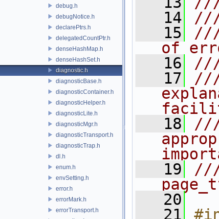
   13
//
debug.h
   14
//
debugNotice.h
declarePtrs.h
   15
//
delegatedCountPtr.h
of err
denseHashMap.h
   16
//
denseHashSet.h
diagnostic.h
   17
//
diagnosticBase.h
explan
diagnosticContainer.h
diagnosticHelper.h
facili
diagnosticLite.h
   18
//
diagnosticMgr.h
approp
diagnosticTransport.h
diagnosticTrap.h
import
dl.h
   19
//
enum.h
envSetting.h
page_t
error.h
   20
errorMark.h
   21
#i
errorTransport.h