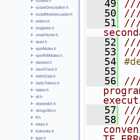
   49
//
scoped.h
scopeDescription.h
   50
//
scriptModuleLoader.h
   51
//
setenv.h
singleton.h
second
smallVector.h
   52
//
span.h
   53
//
spinMutex.h
spinRWMutex.h
   54
#d
stacked.h
   55
stackTrace.h
staticData.h
   56
//
staticTokens.h
progra
status.h
stl.h
execut
stopwatch.h
   57
//
stringUtils.h
   58
//
tf.h
token.h
conven
tryInvoke.h
TF_ERR
type.h