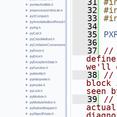
   31
#i
pointerAndBits.h
   32
#i
preprocessorUtilsLite.h
   33
#i
py3Compat.h
pyAnnotatedBoolResult.h
   34
pyArg.h
   35
PX
pyCall.h
pyClassMethod.h
   36
pyContainerConversions.h
   37
//
pyEnum.h
define
pyError.h
pyExceptionState.h
we'll 
pyFunction.h
   38
//
pyIdentity.h
pyInterpreter.h
block 
pyInvoke.h
seen b
pyLock.h
   39
//
pyModule.h
pyModuleNotice.h
actual
pyNoticeWrapper.h
diagno
pyObjectFinder.h