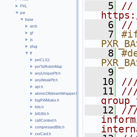
    5
// 
PXL
https:
pxr
base
    6
//
arch
    7
#if
gf
js
PXR_BA
plug
    8
#de
tf
PXR_BA
pxrCLI11
pxrTslRobinMap
    9
anyUniquePtr.h
   10
//
anyWeakPtr.h
api.h
   11
//
atomicOfstreamWrapper.h
group_
bigRWMutex.h
   12
//
bits.h
bitUtils.h
inform
callContext.h
intern
compressedBits.h
cxxCast.h