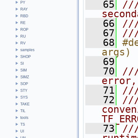
   65
//
PY
RAY
second
RBD
   66
//
RE
ROP
   67
//
RU
   68
#d
RV
args)
samples
SHOP
   69
SI
   70
//
SIM
SIMZ
error,
SOP
   71
//
STY
   72
//
SYS
TAKE
conven
TIL
TF_ERR
tools
TS
   73
//
UI
UN