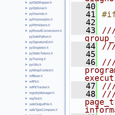
pyObjWrapper.h
   40
pyOptional.h
   41
#i
pyOverride.h
pyPolymorphic.h
   42
pyPtrHelpers.h
   43
//
pyResultConversions.h
group_
pySafePython.h
pySignatureExt.h
   44
//
pySingleton.h
   45
pyStaticTokens.h
pyTracing.h
   46
//
pyUtils.h
progra
pyWrapContext.h
execut
refBase.h
refPtr.h
   47
//
refPtrTracker.h
   48
//
registryManager.h
regTest.h
page_t
safeOutputFile.h
inform
safeTypeCompare.h