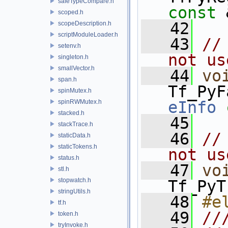
safeTypeCompare.h
const
 
scoped.h
   42
scopeDescription.h
scriptModuleLoader.h
   43
//
setenv.h
not us
singleton.h
smallVector.h
   44
vo
span.h
Tf_PyF
spinMutex.h
spinRWMutex.h
eInfo
stacked.h
   45
stackTrace.h
   46
//
staticData.h
staticTokens.h
not us
status.h
   47
vo
stl.h
stopwatch.h
Tf_PyT
stringUtils.h
   48
#e
tf.h
   49
//
token.h
tryInvoke.h