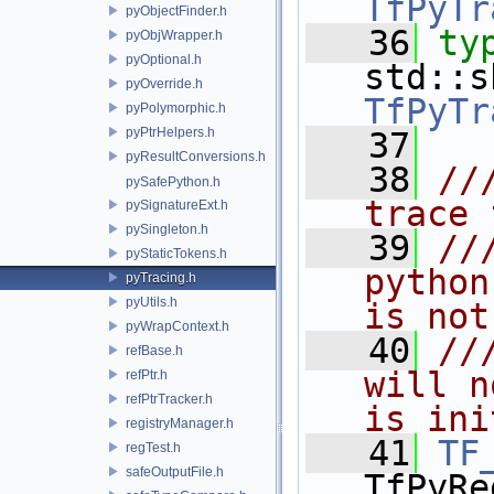
TfPyTr
pyObjectFinder.h
   36
ty
pyObjWrapper.h
pyOptional.h
pyOverride.h
TfPyTr
pyPolymorphic.h
pyPtrHelpers.h
   37
pyResultConversions.h
   38
//
pySafePython.h
trace 
pySignatureExt.h
pySingleton.h
   39
//
pyStaticTokens.h
python
pyTracing.h
pyUtils.h
is not
pyWrapContext.h
   40
//
refBase.h
will n
refPtr.h
refPtrTracker.h
is ini
registryManager.h
   41
TF
regTest.h
safeOutputFile.h
TfPyRe