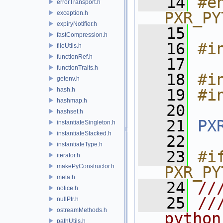
   14
#e
errorTransport.h
PXR_PY
exception.h
expiryNotifier.h
   15
fastCompression.h
   16
#i
fileUtils.h
functionRef.h
   17
functionTraits.h
   18
#i
getenv.h
hash.h
   19
#i
hashmap.h
   20
hashset.h
   21
PX
instantiateSingleton.h
instantiateStacked.h
   22
instantiateType.h
   23
#if
iterator.h
makePyConstructor.h
PXR_PY
meta.h
   24
//
notice.h
   25
//
nullPtr.h
ostreamMethods.h
python
pathUtils.h