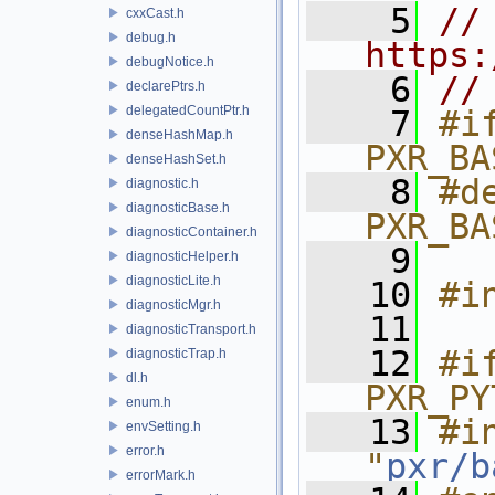
    5
// 
cxxCast.h
debug.h
https:
debugNotice.h
    6
//
declarePtrs.h
delegatedCountPtr.h
    7
#if
denseHashMap.h
PXR_BA
denseHashSet.h
    8
#de
diagnostic.h
diagnosticBase.h
PXR_BA
diagnosticContainer.h
    9
diagnosticHelper.h
diagnosticLite.h
   10
#i
diagnosticMgr.h
   11
diagnosticTransport.h
   12
#if
diagnosticTrap.h
dl.h
PXR_PY
enum.h
   13
#in
envSetting.h
error.h
"
pxr/b
errorMark.h