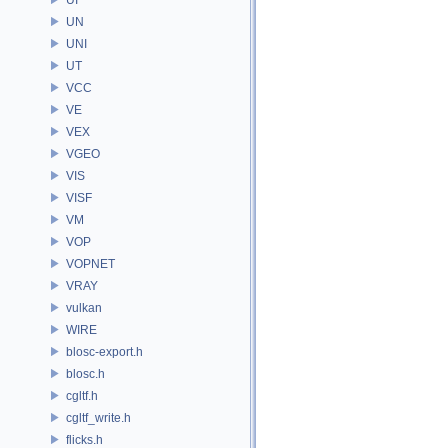
UN
UNI
UT
VCC
VE
VEX
VGEO
VIS
VISF
VM
VOP
VOPNET
VRAY
vulkan
WIRE
blosc-export.h
blosc.h
cgltf.h
cgltf_write.h
flicks.h