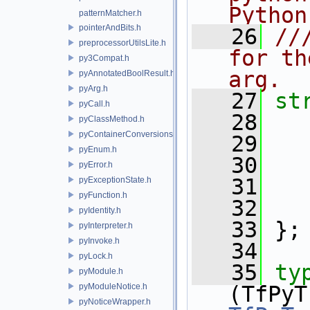
Python
patternMatcher.h
pointerAndBits.h
   26
//
preprocessorUtilsLite.h
for th
py3Compat.h
arg.
pyAnnotatedBoolResult.h
pyArg.h
   27
st
pyCall.h
   28
   
pyClassMethod.h
pyContainerConversions.h
   29
pyEnum.h
   30
pyError.h
   31
pyExceptionState.h
pyFunction.h
   32
pyIdentity.h
   33
 };
pyInterpreter.h
pyInvoke.h
   34
pyLock.h
   35
ty
pyModule.h
pyModuleNotice.h
pyNoticeWrapper.h