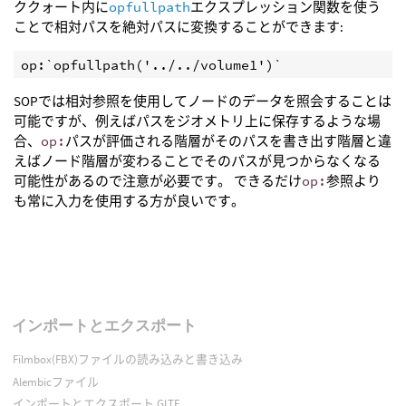
ククォート内に
opfullpath
エクスプレッション関数を使う
ことで相対パスを絶対パスに変換することができます:
op:`opfullpath('../../volume1')`
SOPでは相対参照を使用してノードのデータを照会することは
可能ですが、例えばパスをジオメトリ上に保存するような場
合、
op:
パスが評価される階層がそのパスを書き出す階層と違
えばノード階層が変わることでそのパスが見つからなくなる
可能性があるので注意が必要です。 できるだけ
op:
参照より
も常に入力を使用する方が良いです。
インポートとエクスポート
Filmbox(FBX)ファイルの読み込みと書き込み
Alembicファイル
インポートとエクスポート GLTF