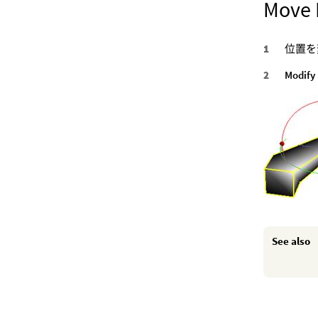
Move
位置を
Modify
See also