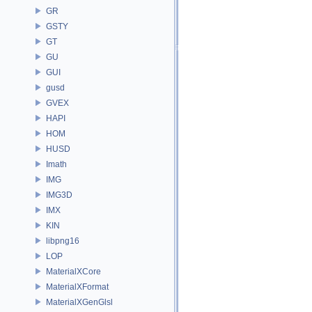
GR
GSTY
GT
GU
GUI
gusd
GVEX
HAPI
HOM
HUSD
Imath
IMG
IMG3D
IMX
KIN
libpng16
LOP
MaterialXCore
MaterialXFormat
MaterialXGenGlsl