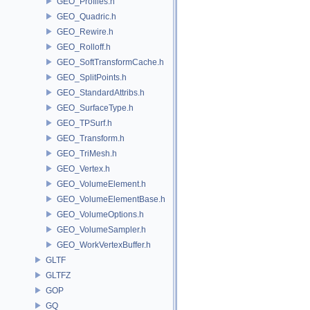
GEO_Profiles.h
GEO_Quadric.h
GEO_Rewire.h
GEO_Rolloff.h
GEO_SoftTransformCache.h
GEO_SplitPoints.h
GEO_StandardAttribs.h
GEO_SurfaceType.h
GEO_TPSurf.h
GEO_Transform.h
GEO_TriMesh.h
GEO_Vertex.h
GEO_VolumeElement.h
GEO_VolumeElementBase.h
GEO_VolumeOptions.h
GEO_VolumeSampler.h
GEO_WorkVertexBuffer.h
GLTF
GLTFZ
GOP
GQ