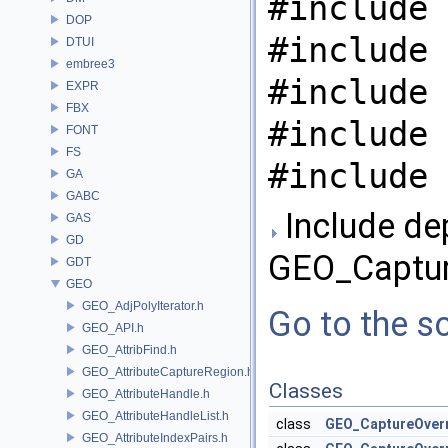
#include 
DOP
#include 
DTUI
embree3
#include 
EXPR
FBX
#include 
FONT
FS
#include 
GA
GABC
Include de
GAS
GD
GEO_Captur
GDT
GEO
GEO_AdjPolyIterator.h
Go to the so
GEO_API.h
GEO_AttribFind.h
GEO_AttributeCaptureRegion.h
Classes
GEO_AttributeHandle.h
GEO_AttributeHandleList.h
class
GEO_CaptureOver
GEO_AttributeIndexPairs.h