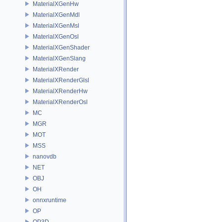
MaterialXGenHw
MaterialXGenMdl
MaterialXGenMsl
MaterialXGenOsl
MaterialXGenShader
MaterialXGenSlang
MaterialXRender
MaterialXRenderGlsl
MaterialXRenderHw
MaterialXRenderOsl
MC
MGR
MOT
MSS
nanovdb
NET
OBJ
OH
onnxruntime
OP
OP3D