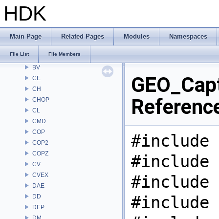
APEX
HDK
APEXA
ARR
AU
Main Page
Related Pages
Modules
Namespaces
BM
File List
File Members
BRAY
BV
GEO_Capt
CE
CH
Referenc
CHOP
CL
CMD
COP
#include 
COP2
COPZ
#include 
CV
CVEX
#include 
DAE
#include 
DD
DEP
DM