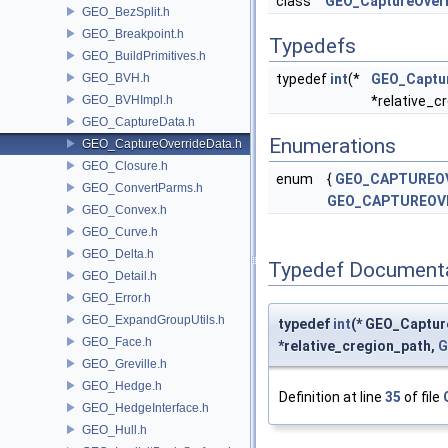
class
GEO_CaptureOverr
GEO_BezSplit.h
GEO_Breakpoint.h
Typedefs
GEO_BuildPrimitives.h
GEO_BVH.h
typedef
int
(*
GEO_Captu
GEO_BVHImpl.h
*relative_c
GEO_CaptureData.h
Enumerations
GEO_CaptureOverrideData.h
GEO_Closure.h
enum
{
GEO_CAPTUREO
GEO_ConvertParms.h
GEO_CAPTUREOV
GEO_Convex.h
GEO_Curve.h
GEO_Delta.h
Typedef Document
GEO_Detail.h
GEO_Error.h
GEO_ExpandGroupUtils.h
typedef
int
(* GEO_Captu
GEO_Face.h
*relative_cregion_path,
G
GEO_Greville.h
GEO_Hedge.h
Definition at line
35
of file
GEO_HedgeInterface.h
GEO_Hull.h