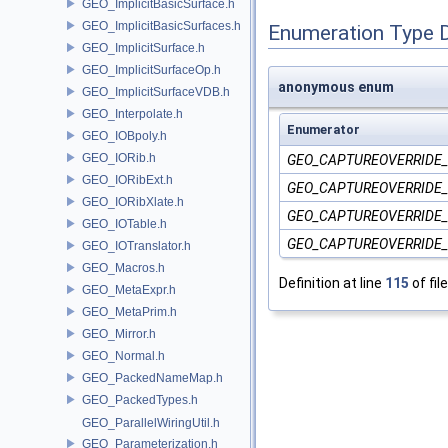
GEO_ImplicitBasicSurface.h
GEO_ImplicitBasicSurfaces.h
Enumeration Type 
GEO_ImplicitSurface.h
GEO_ImplicitSurfaceOp.h
anonymous enum
GEO_ImplicitSurfaceVDB.h
GEO_Interpolate.h
Enumerator
GEO_IOBpoly.h
GEO_IORib.h
GEO_CAPTUREOVERRIDE
GEO_IORibExt.h
GEO_CAPTUREOVERRIDE_
GEO_IORibXlate.h
GEO_CAPTUREOVERRIDE
GEO_IOTable.h
GEO_CAPTUREOVERRIDE
GEO_IOTranslator.h
GEO_Macros.h
Definition at line
115
of fil
GEO_MetaExpr.h
GEO_MetaPrim.h
GEO_Mirror.h
GEO_Normal.h
GEO_PackedNameMap.h
GEO_PackedTypes.h
GEO_ParallelWiringUtil.h
GEO_Parameterization.h