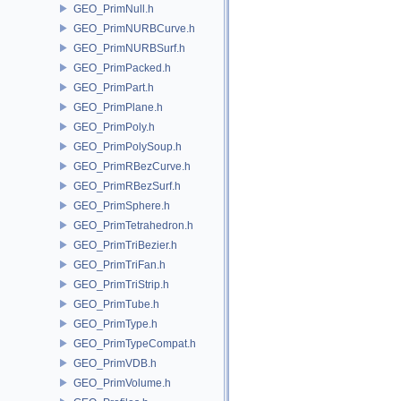
GEO_PrimNull.h
GEO_PrimNURBCurve.h
GEO_PrimNURBSurf.h
GEO_PrimPacked.h
GEO_PrimPart.h
GEO_PrimPlane.h
GEO_PrimPoly.h
GEO_PrimPolySoup.h
GEO_PrimRBezCurve.h
GEO_PrimRBezSurf.h
GEO_PrimSphere.h
GEO_PrimTetrahedron.h
GEO_PrimTriBezier.h
GEO_PrimTriFan.h
GEO_PrimTriStrip.h
GEO_PrimTube.h
GEO_PrimType.h
GEO_PrimTypeCompat.h
GEO_PrimVDB.h
GEO_PrimVolume.h