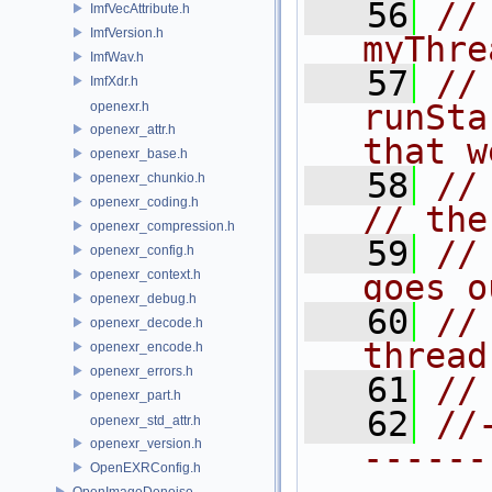
   56
//
ImfVecAttribute.h
ImfVersion.h
myThre
ImfWav.h
   57
//              
ImfXdr.h
runSta
openexr.h
openexr_attr.h
that w
openexr_base.h
   58
//                                     
openexr_chunkio.h
openexr_coding.h
// the
openexr_compression.h
   59
//
openexr_config.h
openexr_context.h
goes o
openexr_debug.h
   60
//
openexr_decode.h
thread
openexr_encode.h
openexr_errors.h
   61
//
openexr_part.h
   62
//
openexr_std_attr.h
openexr_version.h
------
OpenEXRConfig.h
OpenImageDenoise