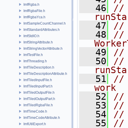
ImfRgba.h
   46
//
ImfRgbaFile.h
runSta
ImfRgbaYca.h
   47
//
ImfSampleCountChannel.h
ImfStandardAttributes.h
   48
//
ImfStdIO.h
Worker
ImfStringAttribute.h
ImfStringVectorAttribute.h
   49
//
ImfTestFile.h
   50
//              
ImfThreading.h
runSta
ImfTileDescription.h
ImfTileDescriptionAttribute.h
   51
//
ImfTiledInputFile.h
work
ImfTiledInputPart.h
ImfTiledOutputFile.h
   52
//
ImfTiledOutputPart.h
   53
//
ImfTiledRgbaFile.h
   54
//
ImfTimeCode.h
ImfTimeCodeAttribute.h
   55
//
ImfUtilExport.h