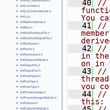
   40
//
ImfKeyCodeAttribute.h
ImfLineOrder.h
functi
ImfLineOrderAttribute.h
You ca
ImfLut.h
ImfMatrixAttribute.h
   41
//
ImfMisc.h
member
ImfMultiPartInputFile.h
derive
ImfMultiPartOutputFile.h
ImfMultiView.h
   42
//
ImfName.h
in the
ImfNamespace.h
ImfOpaqueAttribute.h
on in 
ImfOutputFile.h
   43
//
ImfOutputPart.h
ImfPartHelper.h
thread
ImfPartType.h
you co
ImfPixelType.h
   44
//
ImfPreviewImage.h
ImfPreviewImageAttribute.h
this:
ImfRational.h
   45
//
ImfRationalAttribute.h