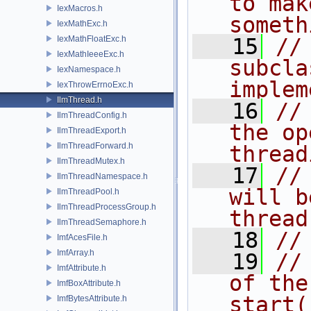
to mak
IexMacros.h
someth
IexMathExc.h
IexMathFloatExc.h
   15
//
IexMathIeeeExc.h
subcla
IexNamespace.h
implem
IexThrowErrnoExc.h
IlmThread.h
   16
//
IlmThreadConfig.h
the op
IlmThreadExport.h
IlmThreadForward.h
thread
IlmThreadMutex.h
   17
//
IlmThreadNamespace.h
will b
IlmThreadPool.h
IlmThreadProcessGroup.h
thread
IlmThreadSemaphore.h
   18
//
ImfAcesFile.h
ImfArray.h
   19
//
ImfAttribute.h
of the
ImfBoxAttribute.h
start(
ImfBytesAttribute.h