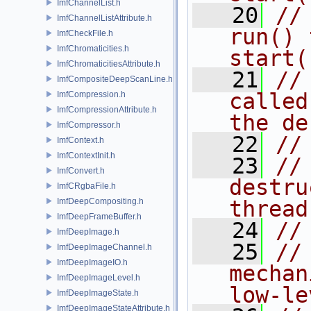
ImfChannelList.h
   20
//
ImfChannelListAttribute.h
run() 
ImfCheckFile.h
ImfChromaticities.h
start(
ImfChromaticitiesAttribute.h
   21
//
ImfCompositeDeepScanLine.h
called
ImfCompression.h
ImfCompressionAttribute.h
the de
ImfCompressor.h
   22
//
ImfContext.h
ImfContextInit.h
   23
//
ImfConvert.h
destru
ImfCRgbaFile.h
ImfDeepCompositing.h
thread
ImfDeepFrameBuffer.h
   24
//
ImfDeepImage.h
   25
//
ImfDeepImageChannel.h
ImfDeepImageIO.h
mechan
ImfDeepImageLevel.h
low-le
ImfDeepImageState.h
ImfDeepImageStateAttribute.h