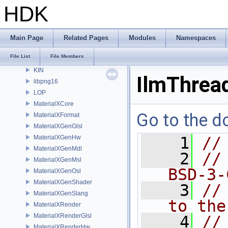
HOM
HDK
HUSD
Imath
IMG
Main Page
Related Pages
Modules
Namespaces
IMG3D
File List
File Members
IMX
KIN
IlmThrea
libpng16
LOP
MaterialXCore
Go to the do
MaterialXFormat
MaterialXGenGlsl
MaterialXGenHw
    1
//
MaterialXGenMdl
    2
//
MaterialXGenMsl
BSD-3-
MaterialXGenOsl
MaterialXGenShader
    3
//
MaterialXGenSlang
to the
MaterialXRender
MaterialXRenderGlsl
    4
//
MaterialXRenderHw