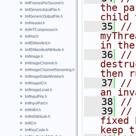
ImfFramesPerSecond.h
the pa
ImfGenericInputFile.h
child 
ImfGenericOutputFile.h
ImfHeader.h
   35
//
ImfHTCompressor.h
myThre
ImfHuf.h
in the
ImfIDManifest.h
ImfIDManifestAttribute.h
   36
//
ImfImage.h
destru
ImfImageChannel.h
ImfImageChannelRenaming.h
then r
ImfImageDataWindow.h
   37
//
ImfImageIO.h
an inv
ImfImageLevel.h
ImfInputFile.h
   38
//
ImfInputPart.h
   39
//
ImfInt64.h
ImfIntAttribute.h
fixed 
ImfIO.h
keep t
ImfKeyCode.h