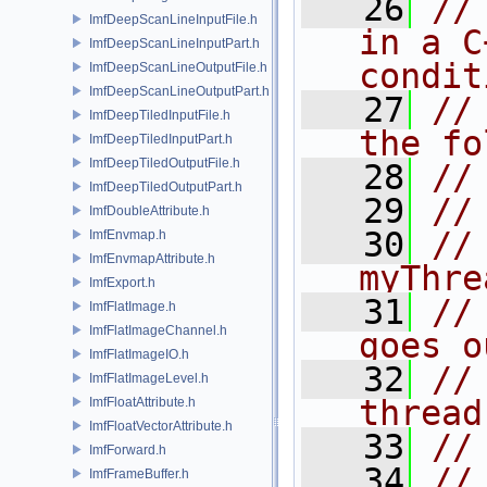
   26
//
ImfDeepScanLineInputFile.h
in a C
ImfDeepScanLineInputPart.h
condit
ImfDeepScanLineOutputFile.h
ImfDeepScanLineOutputPart.h
   27
//
ImfDeepTiledInputFile.h
the fo
ImfDeepTiledInputPart.h
ImfDeepTiledOutputFile.h
   28
//
ImfDeepTiledOutputPart.h
   29
//
ImfDoubleAttribute.h
   30
//
ImfEnvmap.h
ImfEnvmapAttribute.h
myThre
ImfExport.h
   31
//
ImfFlatImage.h
ImfFlatImageChannel.h
goes o
ImfFlatImageIO.h
   32
//
ImfFlatImageLevel.h
thread
ImfFloatAttribute.h
ImfFloatVectorAttribute.h
   33
//
ImfForward.h
   34
//
ImfFrameBuffer.h