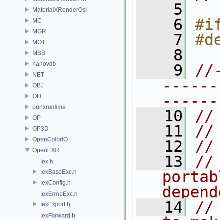
    5
MaterialXRenderOsl
    6
#i
MC
MGR
    7
#d
MOT
    8
MSS
nanovdb
    9
//
NET
------
OBJ
------
OH
onnxruntime
   10
//
OP
   11
//
OP3D
OpenColorIO
   12
//
OpenEXR
   13
//
Iex.h
portab
IexBaseExc.h
IexConfig.h
depend
IexErrnoExc.h
   14
//
IexExport.h
IexForward.h