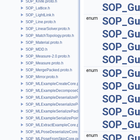
SOP_Knife.proto.h
SOP_Gu
SOP_Lattice.h
SOP_LightLink.h
SOP_Gu
enum
SOP_Line.proto.h
SOP_LinearSolver.proto.h
SOP_Gu
SOP_MatchTopology.proto.h
SOP_Material.proto.h
SOP_Gu
SOP_MDD.h
SOP_Gu
SOP_Measure-2.0.proto.h
SOP_Measure.proto.h
SOP_Gu
SOP_MergePacked.proto.h
enum
SOP_Mirror.proto.h
SOP_Gu
SOP_MLExampleCreateCore.proto.h
SOP_MLExampleDecomposeCore.proto.h
SOP_Gu
SOP_MLExampleDeserializePacked.proto.h
SOP_MLExampleDeserializePoint.proto.h
SOP_Gu
SOP_MLExampleSerializePacked.proto.h
SOP_MLExampleSerializePoint.proto.h
SOP_Gu
SOP_MLExtractExampleCore.proto.h
SOP_MLPoseDeserializeCore.proto.h
SOP_Gu
enum
SOP_MLPoseFromSkinCore.proto.h