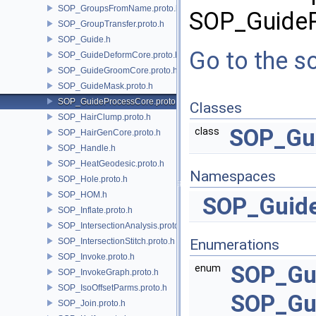
SOP_GroupsFromName.proto.h
SOP_GuideP
SOP_GroupTransfer.proto.h
SOP_Guide.h
Go to the so
SOP_GuideDeformCore.proto.h
SOP_GuideGroomCore.proto.h
SOP_GuideMask.proto.h
SOP_GuideProcessCore.proto.h
Classes
SOP_HairClump.proto.h
SOP_Gu
class
SOP_HairGenCore.proto.h
SOP_Handle.h
SOP_HeatGeodesic.proto.h
Namespaces
SOP_Hole.proto.h
SOP_HOM.h
SOP_Guid
SOP_Inflate.proto.h
SOP_IntersectionAnalysis.proto.h
SOP_IntersectionStitch.proto.h
Enumerations
SOP_Invoke.proto.h
SOP_Gu
enum
SOP_InvokeGraph.proto.h
SOP_IsoOffsetParms.proto.h
SOP_Gu
SOP_Join.proto.h