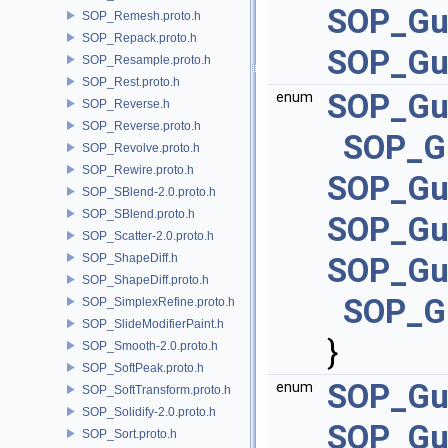
SOP_Gu
SOP_Remesh.proto.h
SOP_Repack.proto.h
SOP_Gu
SOP_Resample.proto.h
SOP_Rest.proto.h
SOP_Gu
enum
SOP_Reverse.h
SOP_Reverse.proto.h
SOP_Gu
SOP_Revolve.proto.h
SOP_Rewire.proto.h
SOP_Gu
SOP_SBlend-2.0.proto.h
SOP_SBlend.proto.h
SOP_Gu
SOP_Scatter-2.0.proto.h
SOP_ShapeDiff.h
SOP_Gu
SOP_ShapeDiff.proto.h
SOP_G
SOP_SimplexRefine.proto.h
SOP_SlideModifierPaint.h
}
SOP_Smooth-2.0.proto.h
SOP_SoftPeak.proto.h
SOP_Gu
enum
SOP_SoftTransform.proto.h
SOP_Solidify-2.0.proto.h
SOP_Gu
SOP_Sort.proto.h