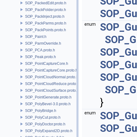
SOP_Gu
SOP_PackedEdit.proto.h
SOP_PackFolder.proto.h
SOP_Gu
SOP_PackInject.proto.h
SOP_PackParms.proto.h
SOP_Gui
enum
SOP_PackPoints.proto.h
SOP_Gu
SOP_Paint.h
SOP_ParmOverride.h
SOP_Gu
SOP_PCA.proto.h
SOP_Peak.proto.h
SOP_Gui
SOP_PointCaptureCore.h
SOP_PointCaptureCore.proto.h
SOP_Gu
SOP_PointCloudNormal.proto.h
SOP_PointCloudReduce.proto.h
SOP_Gu
SOP_PointCloudSurface.proto.h
SOP_PointGenerate.proto.h
}
SOP_PolyBevel-3.0.proto.h
SOP_PolyBridge.h
SOP_Gu
enum
SOP_PolyCut.proto.h
SOP_PolyDoctor.proto.h
SOP_Gu
SOP_PolyExpand2D.proto.h