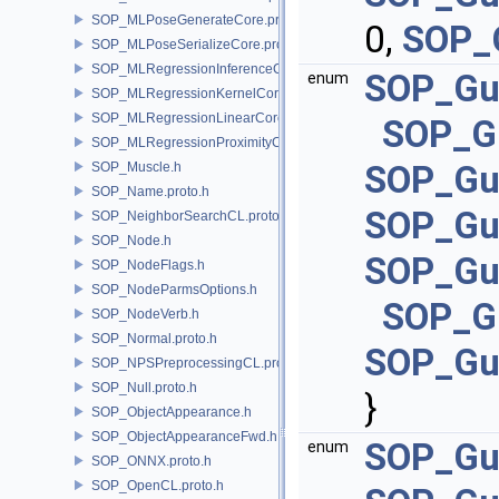
SOP_MLPoseGenerateCore.proto.h
0,
SOP_
SOP_MLPoseSerializeCore.proto.h
SOP_MLRegressionInferenceCore.proto.h
SOP_Gu
enum
SOP_MLRegressionKernelCore.proto.h
SOP_MLRegressionLinearCore.proto.h
SOP_G
SOP_MLRegressionProximityCore.proto.h
SOP_Gu
SOP_Muscle.h
SOP_Name.proto.h
SOP_Gu
SOP_NeighborSearchCL.proto.h
SOP_Node.h
SOP_Gu
SOP_NodeFlags.h
SOP_NodeParmsOptions.h
SOP_G
SOP_NodeVerb.h
SOP_Normal.proto.h
SOP_Gu
SOP_NPSPreprocessingCL.proto.h
SOP_Null.proto.h
}
SOP_ObjectAppearance.h
SOP_ObjectAppearanceFwd.h
SOP_Gu
enum
SOP_ONNX.proto.h
SOP_OpenCL.proto.h