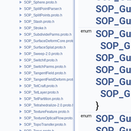
SOP_Sphere.proto.h
SOP_Gu
SOP_SplitPointParser.h
SOP_SplitPoints.proto.h
SOP_Gu
SOP_Stash.proto.h
SOP_Stroke.h
SOP_Gui
enum
SOP_SubdivideParms.proto.h
SOP_SurfaceDeformCore.proto.h
SOP_Gu
SOP_SurfaceSplat.proto.h
SOP_Sweep-2.0.proto.h
SOP_Gui
SOP_SwitchIf.proto.h
SOP_Gui
SOP_SwitchParms.proto.h
SOP_TangentField.proto.h
SOP_Gui
SOP_TangentFieldDeform.proto.h
SOP_TetCraft.proto.h
SOP_Gu
SOP_TetLayer.proto.h
SOP_TetPartition.proto.h
}
SOP_Tetrahedralize-2.0.proto.h
SOP_TextureFeature.proto.h
SOP_Gu
enum
SOP_TextureOpticalFlow.proto.h
SOP_TopoTransfer.proto.h
SOP_Gu
SOP_Torus.proto.h