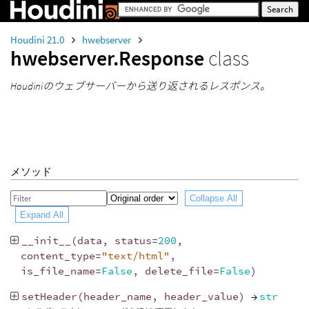
Houdini 21.0
hwebserver
hwebserver.Response
class
Houdiniのウェブサーバーから送り返されるレスポンス。
メソッド
Collapse All
Expand All
__init__
(
data
,
status
=
200
,
content_type
=
"text/html"
,
is_file_name
=
False
,
delete_file
=
False
)
setHeader
(
header_name
,
header_value
)
→
str