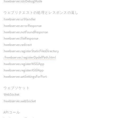
hwebserver.isInDebugMode
ウェブリクエストの処理とレスポンスの返し
hwebserver.urlHandler
hwebserver.errorResponse
hwebserver.notFoundResponse
hwebserver.fileResponse
hwebserver.redirect
hwebserver.registerStaticFilesDirectory
/hwebserver/registerOpdefPath.html
hwebserver.registerWSGIApp
hwebserver.registerASGIApp
hwebserver.setSettingsForPort
ウェブソケット
WebSocket
hwebserver.webSocket
APIコール