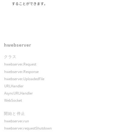
することができます。
hwebserver
クラス
hwebserver.Request
hwebserver.Response
hwebserver.UploadedFile
URLHandler
AsyncURLHandler
WebSocket
開始と停止
hwebserver.run
hwebserver.requestShutdown