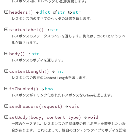
レスポンス内にHTTPヘッダを追加/変更します。
headers
()
→
dict
of
str
to
str
レスポンス内のすべてのヘッダの辞書を返します。
statusLabel
()
→
str
レスポンスのステータスラベルを返します。例えば、200 OKというラベ
ルが返されます。
body
()
→
str
レスポンスのボディを返します。
contentLength
()
→
int
レスポンスの現在のContent-Lengthを返します。
isChunked
()
→
bool
レスポンスがチャンク化されたレスポンスならTrueを返します。
sendHeaders
(
request
)
→
void
setBody
(
body
,
content_type
)
→
void
一部のケースでは、レスポンスの初期構築の後にボディを変更したい場
合があります。 これによって、独自のコンテンツタイプでボディを設定