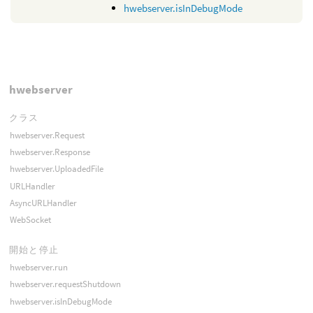
hwebserver.isInDebugMode
hwebserver
クラス
hwebserver.Request
hwebserver.Response
hwebserver.UploadedFile
URLHandler
AsyncURLHandler
WebSocket
開始と停止
hwebserver.run
hwebserver.requestShutdown
hwebserver.isInDebugMode