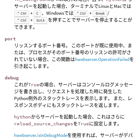
サーバーを起動した場合、ターミナルでLinuxとMacでは
+
、Windowsでは
+
/
⌃ Ctrl
C
⌃ Ctrl
Break
+
を押すことでサーバーを停止することが
⌃ Ctrl
ScrLk
できます。
port
リッスンするポート番号。 このポートが既に使用中、ま
たは、プロセスがそのポート番号のリッスンの許可がさ
れていない場合、この関数は
hwebserver.OperationFailed
を
引き起こします。
debug
これが
True
の場合、サーバーはコンソールログメッセー
ジを書き出し、リクエストを処理した時に発生した
Python例外のスタックトレースを表示します。 また、レ
スポンスボディにもスタックトレースを返します。
hython
からサーバーを起動した場合、これはさらに
reload_source_changes
を
True
に設定します。
hwebserver.isInDebugMode
を使用すれば、サーバーがデバ