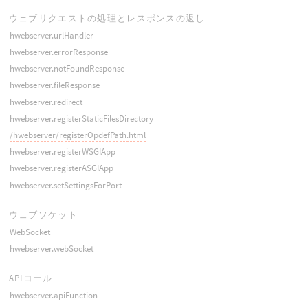
ウェブリクエストの処理とレスポンスの返し
hwebserver.urlHandler
hwebserver.errorResponse
hwebserver.notFoundResponse
hwebserver.fileResponse
hwebserver.redirect
hwebserver.registerStaticFilesDirectory
/hwebserver/registerOpdefPath.html
hwebserver.registerWSGIApp
hwebserver.registerASGIApp
hwebserver.setSettingsForPort
ウェブソケット
WebSocket
hwebserver.webSocket
APIコール
hwebserver.apiFunction