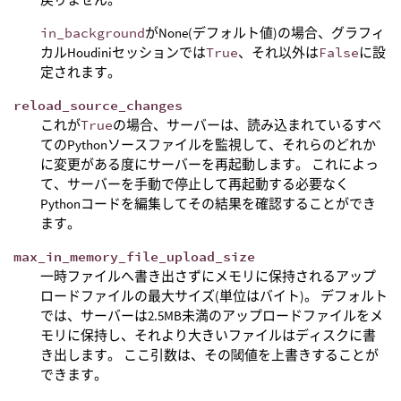
in_background
がNone(デフォルト値)の場合、グラフィ
カルHoudiniセッションでは
True
、それ以外は
False
に設
定されます。
reload_source_changes
これが
True
の場合、サーバーは、読み込まれているすべ
てのPythonソースファイルを監視して、それらのどれか
に変更がある度にサーバーを再起動します。 これによっ
て、サーバーを手動で停止して再起動する必要なく
Pythonコードを編集してその結果を確認することができ
ます。
max_in_memory_file_upload_size
一時ファイルへ書き出さずにメモリに保持されるアップ
ロードファイルの最大サイズ(単位はバイト)。 デフォルト
では、サーバーは2.5MB未満のアップロードファイルをメ
モリに保持し、それより大きいファイルはディスクに書
き出します。 ここ引数は、その閾値を上書きすることが
できます。