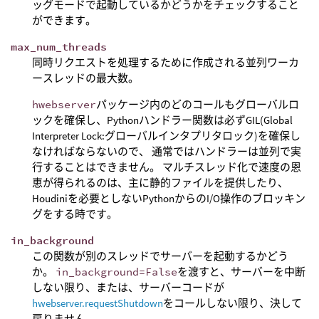
ッグモードで起動しているかどうかをチェックすること
ができます。
max_num_threads
同時リクエストを処理するために作成される並列ワーカ
ースレッドの最大数。
hwebserver
パッケージ内のどのコールもグローバルロ
ックを確保し、Pythonハンドラー関数は必ずGIL(Global
Interpreter Lock:グローバルインタプリタロック)を確保し
なければならないので、 通常ではハンドラーは並列で実
行することはできません。 マルチスレッド化で速度の恩
恵が得られるのは、主に静的ファイルを提供したり、
Houdiniを必要としないPythonからのI/O操作のブロッキン
グをする時です。
in_background
この関数が別のスレッドでサーバーを起動するかどう
か。
in_background=False
を渡すと、サーバーを中断
しない限り、または、サーバーコードが
hwebserver.requestShutdown
をコールしない限り、決して
戻りません。