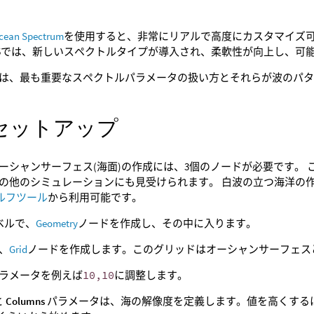
cean Spectrum
を使用すると、非常にリアルで高度にカスタマイズ
ni 19.5では、新しいスペクトルタイプが導入され、柔軟性が向上し、
は、最も重要なスペクトルパラメータの扱い方とそれらが波のパ
セットアップ
ーシャンサーフェス(海面)の作成には、3個のノードが必要です。
の他のシミュレーションにも見受けられます。 白波の立つ海洋の作成
ェルフツール
から利用可能です。
ベルで、
Geometry
ノードを作成し、その中に入ります。
、
Grid
ノードを作成します。このグリッドはオーシャンサーフェス
ラメータを例えば
10,10
に調整します。
と
Columns
パラメータは、海の解像度を定義します。値を高くする