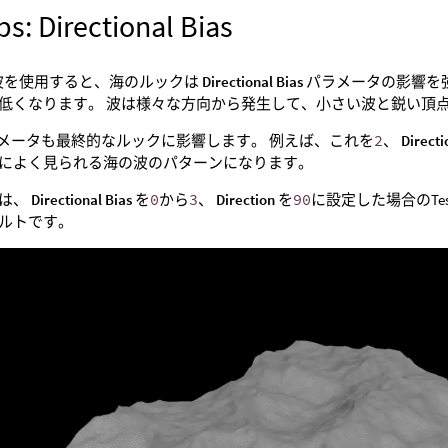
ps: Directional Bias
dorf波を使用すると、海のルックは
Directional Bias
パラメータの影響を
低くなります。 波は様々な方向から発生して、小さい波と鋭い頂
メータも最終的なルックに影響します。 例えば、これを
2
、
Directi
によく見られる海の波のパターンになります。
オは、
Directional Bias
を
0
から
3
、
Direction
を
90
に設定した場合のTe
ルトです。