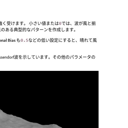
強く受けます。 小さい値または
0
では、波が風と揃
点のある典型的なパターンを作成します。
onal Bias
も
0.5
などの低い設定にすると、晴れて風
ssendorf波を示しています。その他のパラメータの