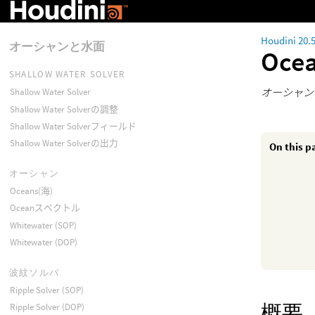
Houdini 20.
オーシャンと水面
Oc
SHALLOW WATER SOLVER
オーシャン
Shallow Water Solver
Shallow Water Solverの調整
Shallow Water Solverフィールド
Shallow Water Solverの出力
On this p
オーシャン
Oceans(海)
Oceanスペクトル
Whitewater (SOP)
Whitewater (DOP)
波紋ソルバ
Ripple Solver (SOP)
概要
Ripple Solver (DOP)