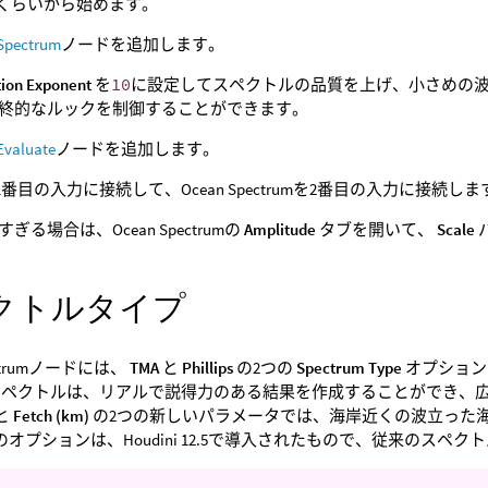
くらいから始めます。
Spectrum
ノードを追加します。
tion Exponent
を
10
に設定してスペクトルの品質を上げ、小さめの波も
終的なルックを制御することができます。
Evaluate
ノードを追加します。
を1番目の入力に接続して、Ocean Spectrumを2番目の入力に接続し
ぎる場合は、Ocean Spectrumの
Amplitude
タブを開いて、
Scale
クトルタイプ
pectrumノードには、
TMA
と
Phillips
の2つの
Spectrum Type
オプションが
ペクトルは、リアルで説得力のある結果を作成することができ、
と
Fetch (km)
の2つの新しいパラメータでは、海岸近くの波立った
目のオプションは、Houdini 12.5で導入されたもので、従来のス