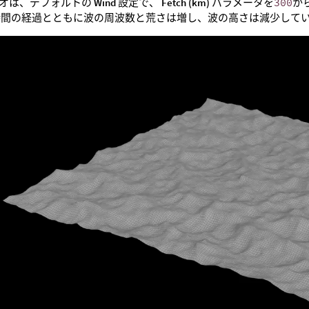
オは、デフォルトの
Wind
設定で、
Fetch (km)
パラメータを
300
か
時間の経過とともに波の周波数と荒さは増し、波の高さは減少して