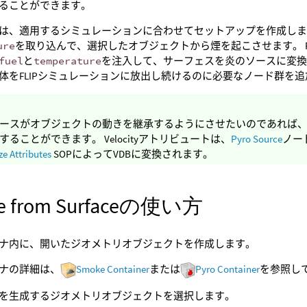
ることができます。
は、適用するシミュレーションに合わせてセットアップを作成しま
ure
を取り込んで、選択したオブジェクトから煙を起こさせます。 
fuel
と
temperature
を注入して、サーフェスを炎のソースに変換
体をFLIPシミュレーションに放出し続けるのに必要なノード群を
ースがオブジェクトの動きを継承するようにさせたいのであれば
することができます。 Velocityアトリビュートは、
Pyro Source
ノー
ze Attributes
SOPによってVDBに変換されます。
ce from Surfaceの使い方
ナ内に、開いたジオメトリオブジェクトを作成します。
ナの詳細は、
Smoke Container
または
Pyro Container
を参照し
を生成するジオメトリオブジェクトを選択します。