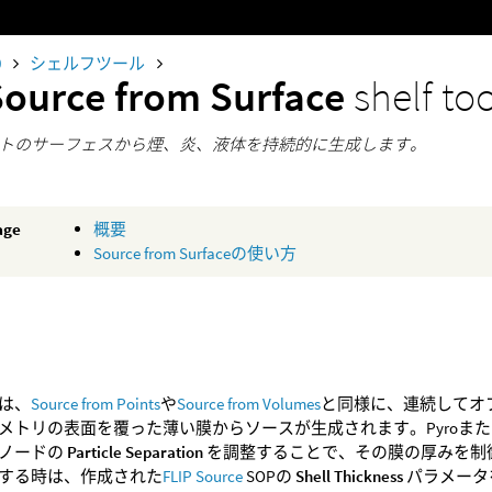
0
シェルフツール
Source from Surface
shelf to
トのサーフェスから煙、炎、液体を持続的に生成します。
age
概要
Source from Surfaceの使い方
は、
Source from Points
や
Source from Volumes
と同様に、連続してオ
メトリの表面を覆った薄い膜からソースが生成されます。Pyroま
ノードの
Particle Separation
を調整することで、その膜の厚みを制
する時は、作成された
FLIP Source
SOPの
Shell Thickness
パラメータ