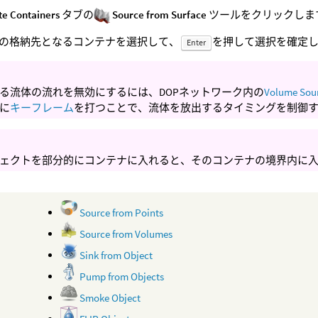
te Containers
タブの
Source from Surface
ツールをクリックしま
の格納先となるコンテナを選択して、
を押して選択を確定
Enter
る流体の流れを無効にするには、DOPネットワーク内の
Volume Sou
に
キーフレーム
を打つことで、流体を放出するタイミングを制御
ェクトを部分的にコンテナに入れると、そのコンテナの境界内に
Source from Points
Source from Volumes
Sink from Object
Pump from Objects
Smoke Object