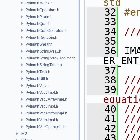
std
PyImathMatrix.h
   32
#e
PyImathOperators.h
PyImathPlane.h
   33
PyImathQuat.h
   34
//
PyImathQuatOperators.h
PyImathRandom.h
   35
PyImathShear.h
   36
 IM
PyImathStringArray.h
ER_ENT
PyImathStringArrayRegister.h
PyImathStringTable.h
   37
PyImathTask.h
   38
//
PyImathUtil.h
PyImathVec.h
   39
//
PyImathVec2Impl.h
equati
PyImathVec3ArrayImpl.h
   40
//
PyImathVec3Impl.h
PyImathVec4ArrayImpl.h
   41
//
PyImathVec4Impl.h
   42
//
PyImathVecOperators.h
IMG
   43
//