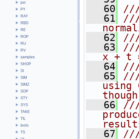
pxr
   60
//
PY
   61
//
RAY
RBD
normal
RE
   62
//
ROP
RU
   63
//
RV
x + t 
samples
   64
//
SHOP
SI
   65
//
SIM
using 
SIMZ
SOP
though
STY
   66
//
SYS
produc
TAKE
TIL
result
tools
   67
//
TS
UI