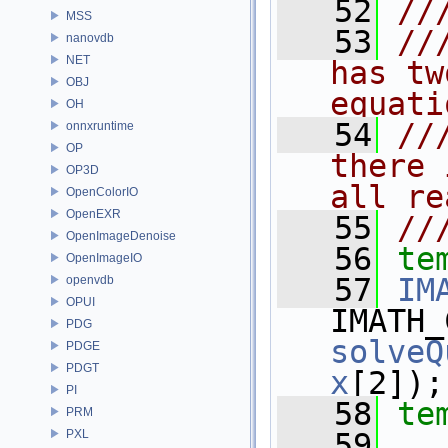
   52
//
MSS
   53
//
nanovdb
NET
has tw
OBJ
equati
OH
   54
//
onnxruntime
OP
there 
OP3D
all re
OpenColorIO
OpenEXR
   55
//
OpenImageDenoise
   56
te
OpenImageIO
   57
IM
openvdb
OPUI
IMATH_
PDG
solveQ
PDGE
PDGT
x
[2]);
PI
   58
te
PRM
PXL
   59