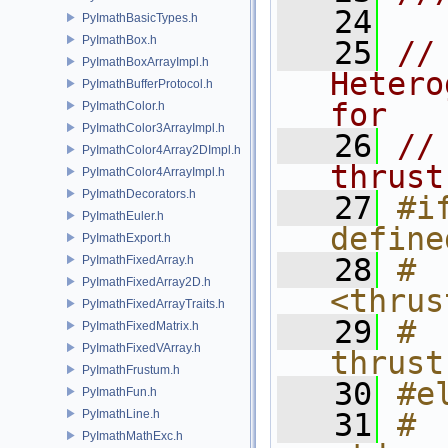
   24
PyImathBasicTypes.h
PyImathBox.h
   25
//
PyImathBoxArrayImpl.h
Hetero
PyImathBufferProtocol.h
for
PyImathColor.h
PyImathColor3ArrayImpl.h
   26
//
PyImathColor4Array2DImpl.h
thrust
PyImathColor4ArrayImpl.h
PyImathDecorators.h
   27
#i
PyImathEuler.h
define
PyImathExport.h
   28
# 
PyImathFixedArray.h
PyImathFixedArray2D.h
<thrus
PyImathFixedArrayTraits.h
   29
# 
PyImathFixedMatrix.h
PyImathFixedVArray.h
thrust
PyImathFrustum.h
   30
#e
PyImathFun.h
PyImathLine.h
   31
# 
PyImathMathExc.h