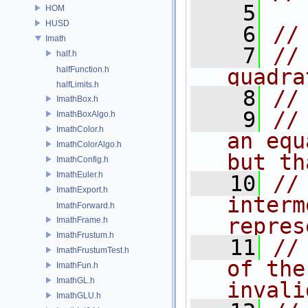
    5
HOM
HUSD
    6
//
Imath
    7
//
half.h
halfFunction.h
quadra
halfLimits.h
    8
//
ImathBox.h
    9
//
ImathBoxAlgo.h
ImathColor.h
an equ
ImathColorAlgo.h
but th
ImathConfig.h
ImathEuler.h
   10
//
ImathExport.h
interm
ImathForward.h
repres
ImathFrame.h
ImathFrustum.h
   11
//
ImathFrustumTest.h
of the
ImathFun.h
ImathGL.h
invali
ImathGLU.h