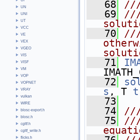
   68
//
UN
   69
//
UNI
soluti
UT
VCC
   70
//
VE
otherw
VEX
VGEO
soluti
VIS
   71
IM
VISF
VM
IMATH_
VOP
   72
so
VOPNET
s
, T 
t
VRAY
vulkan
   73
WIRE
   74
//
blosc-export.h
blosc.h
   75
//
cgltf.h
equati
cgltf_write.h
flicks.h