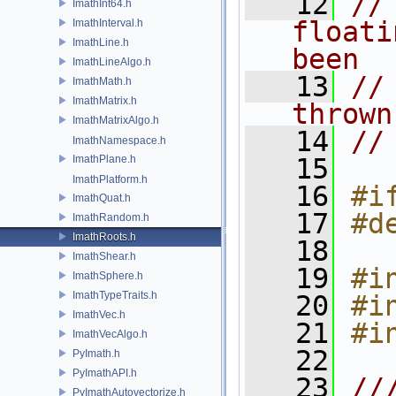
   12
//
ImathInt64.h
floati
ImathInterval.h
ImathLine.h
been
ImathLineAlgo.h
   13
//
ImathMath.h
ImathMatrix.h
thrown
ImathMatrixAlgo.h
   14
//
ImathNamespace.h
ImathPlane.h
   15
ImathPlatform.h
   16
#i
ImathQuat.h
   17
#d
ImathRandom.h
ImathRoots.h
   18
ImathShear.h
   19
#i
ImathSphere.h
ImathTypeTraits.h
   20
#i
ImathVec.h
   21
#i
ImathVecAlgo.h
   22
PyImath.h
PyImathAPI.h
   23
//
PyImathAutovectorize.h