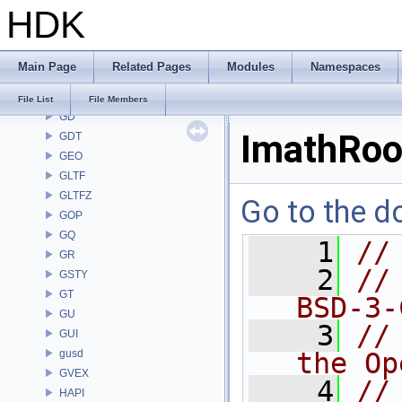
HDK
FONT
FS
GA
Main Page
Related Pages
Modules
Namespaces
GABC
GAS
File List
File Members
GD
ImathRoo
GDT
GEO
GLTF
GLTFZ
Go to the do
GOP
GQ
    1
//
GR
    2
//
GSTY
GT
BSD-3-
GU
    3
//
GUI
gusd
the Op
GVEX
    4
//
HAPI