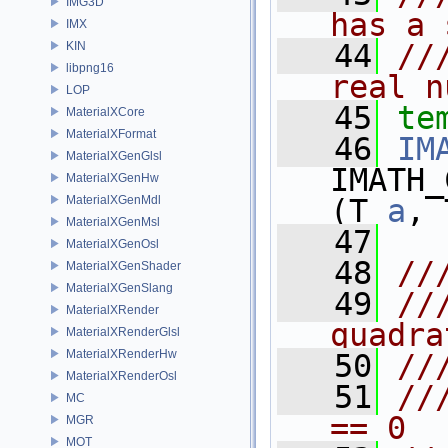
IMG3D
has a 
IMX
   44
//
KIN
libpng16
real n
LOP
   45
te
MaterialXCore
MaterialXFormat
   46
IM
MaterialXGenGlsl
IMATH_
MaterialXGenHw
MaterialXGenMdl
(T 
a
, 
MaterialXGenMsl
   47
MaterialXGenOsl
   48
//
MaterialXGenShader
MaterialXGenSlang
   49
//
MaterialXRender
quadra
MaterialXRenderGlsl
MaterialXRenderHw
   50
//
MaterialXRenderOsl
   51
//
MC
== 0
MGR
MOT