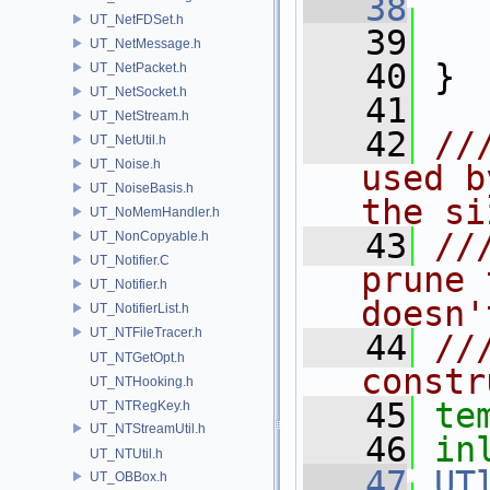
   38
UT_NetFDSet.h
   39
   
UT_NetMessage.h
   40
 }
UT_NetPacket.h
UT_NetSocket.h
   41
UT_NetStream.h
   42
//
UT_NetUtil.h
UT_Noise.h
used b
UT_NoiseBasis.h
the si
UT_NoMemHandler.h
   43
//
UT_NonCopyable.h
UT_Notifier.C
prune 
UT_Notifier.h
doesn'
UT_NotifierList.h
UT_NTFileTracer.h
   44
//
UT_NTGetOpt.h
constr
UT_NTHooking.h
   45
te
UT_NTRegKey.h
UT_NTStreamUtil.h
   46
in
UT_NTUtil.h
   47
UT
UT_OBBox.h