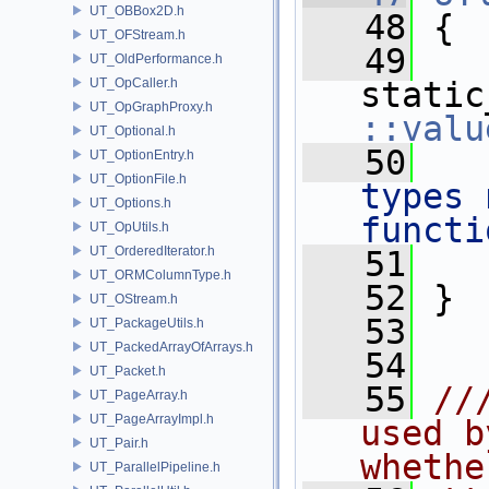
UT_OBBox2D.h
   48
 {
UT_OFStream.h
   49
UT_OldPerformance.h
UT_OpCaller.h
static
UT_OpGraphProxy.h
::valu
UT_Optional.h
   50
UT_OptionEntry.h
UT_OptionFile.h
types 
UT_Options.h
functi
UT_OpUtils.h
UT_OrderedIterator.h
   51
UT_ORMColumnType.h
   52
 }
UT_OStream.h
   53
UT_PackageUtils.h
UT_PackedArrayOfArrays.h
   54
UT_Packet.h
   55
//
UT_PageArray.h
UT_PageArrayImpl.h
used b
UT_Pair.h
whethe
UT_ParallelPipeline.h