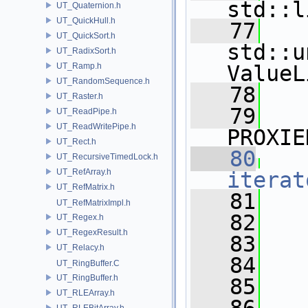
std::l
UT_Quaternion.h
UT_QuickHull.h
   77
UT_QuickSort.h
std::u
UT_RadixSort.h
UT_Ramp.h
ValueL
UT_RandomSequence.h
   78
UT_Raster.h
   79
UT_ReadPipe.h
UT_ReadWritePipe.h
PROXIE
UT_Rect.h
   80
UT_RecursiveTimedLock.h
UT_RefArray.h
iterat
UT_RefMatrix.h
   81
UT_RefMatrixImpl.h
   82
   
UT_Regex.h
UT_RegexResult.h
   83
   
UT_Relacy.h
   84
UT_RingBuffer.C
UT_RingBuffer.h
   85
UT_RLEArray.h
UT_RLEBitArray.h