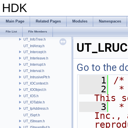
UT_IconManager.h
HDK
UT_IdnaName.h
UT_IndexedHashMap.h
UT_IndexedHashMapT.h
Main Page
Related Pages
Modules
Namespaces
UT_IndexedHashSet.h
File List
File Members
UT_IndexedHashSetImpl.h
UT_InfoTree.h
UT_LRUC
UT_IntArray.h
UT_Intercept.h
UT_Interleave.h
Go to the do
UT_Interrupt.h
UT_Interval.h
UT_IntrusivePtr.h
    1
/*
UT_IOContext.h
    2
 *
UT_IOObject.h
This s
UT_IOS.h
UT_IOTable.h
    3
 *
UT_IpAddress.h
Inc., 
UT_ISqrt.h
UT_IStream.h
reprod
UT_IStreamBuf.h