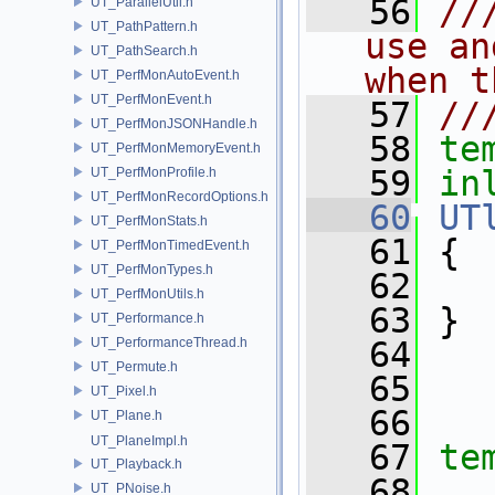
   56
//
UT_ParallelUtil.h
UT_PathPattern.h
use an
UT_PathSearch.h
when t
UT_PerfMonAutoEvent.h
UT_PerfMonEvent.h
   57
//
UT_PerfMonJSONHandle.h
   58
te
UT_PerfMonMemoryEvent.h
   59
in
UT_PerfMonProfile.h
UT_PerfMonRecordOptions.h
   60
UT
UT_PerfMonStats.h
   61
 {
UT_PerfMonTimedEvent.h
UT_PerfMonTypes.h
   62
UT_PerfMonUtils.h
   63
 }
UT_Performance.h
UT_PerformanceThread.h
   64
UT_Permute.h
   65
UT_Pixel.h
   66
UT_Plane.h
UT_PlaneImpl.h
   67
te
UT_Playback.h
   68
UT_PNoise.h