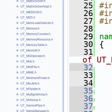
UT_MatrixSolver.h
   25
#i
UT_MatrixSolverImpl.h
   26
#i
UT_MBSDUtil.h
UT_MD5.h
   27
#i
UT_MemLeakDetector.h
   28
UT_Memory.h
   29
na
UT_MemoryCounter.h
UT_MemoryResource.h
   30
 {
UT_MemoryTable.h
   31
UT_MemUtil.h
UT_MGOperator.h
of UT_
UT_Midi.h
   32
UT_MidiFile.h
UT_MIME.h
   33
   
UT_MinimumFinder.h
   34
UT_MinJerk.h
   35
UT_MTwister.h
UT_MultigridArray.h
   36
UT_MxNoise.h
   37
UT_NamedPipe.h
UT_NameManager.h