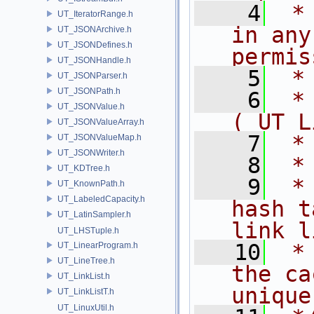
    4
 *
UT_IteratorRange.h
in any
UT_JSONArchive.h
UT_JSONDefines.h
permis
UT_JSONHandle.h
    5
 *
UT_JSONParser.h
UT_JSONPath.h
    6
 *
UT_JSONValue.h
( UT L
UT_JSONValueArray.h
    7
 *
UT_JSONValueMap.h
UT_JSONWriter.h
    8
 *
UT_KDTree.h
    9
 *
UT_KnownPath.h
UT_LabeledCapacity.h
hash t
UT_LatinSampler.h
link l
UT_LHSTuple.h
   10
 *
UT_LinearProgram.h
UT_LineTree.h
the ca
UT_LinkList.h
unique
UT_LinkListT.h
UT_LinuxUtil.h