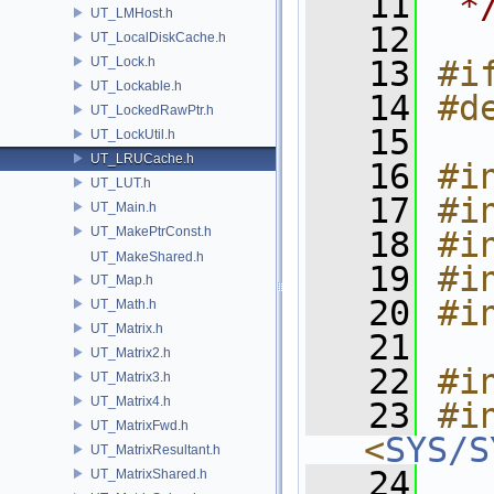
   11
 *
UT_LMHost.h
   12
UT_LocalDiskCache.h
UT_Lock.h
   13
#i
UT_Lockable.h
   14
#d
UT_LockedRawPtr.h
   15
UT_LockUtil.h
UT_LRUCache.h
   16
#i
UT_LUT.h
   17
#i
UT_Main.h
UT_MakePtrConst.h
   18
#i
UT_MakeShared.h
   19
#i
UT_Map.h
   20
#i
UT_Math.h
UT_Matrix.h
   21
UT_Matrix2.h
   22
#i
UT_Matrix3.h
UT_Matrix4.h
   23
#in
UT_MatrixFwd.h
<
SYS/S
UT_MatrixResultant.h
   24
UT_MatrixShared.h