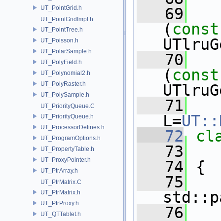
UT_PointGrid.h
   69
UT_PointGridImpl.h
(
const
UT_PointTree.h
UTlruG
UT_Poisson.h
UT_PolarSample.h
   70
UT_PolyField.h
(
const
UT_Polynomial2.h
UT_PolyRaster.h
UTlruG
UT_PolySample.h
   71
UT_PriorityQueue.C
L=
UT::
UT_PriorityQueue.h
UT_ProcessorDefines.h
   72
cl
UT_ProgramOptions.h
   73
UT_PropertyTable.h
UT_ProxyPointer.h
   74
 {
UT_PtrArray.h
   75
UT_PtrMatrix.C
std::p
UT_PtrMatrix.h
UT_PtrProxy.h
   76
UT_QTTablet.h