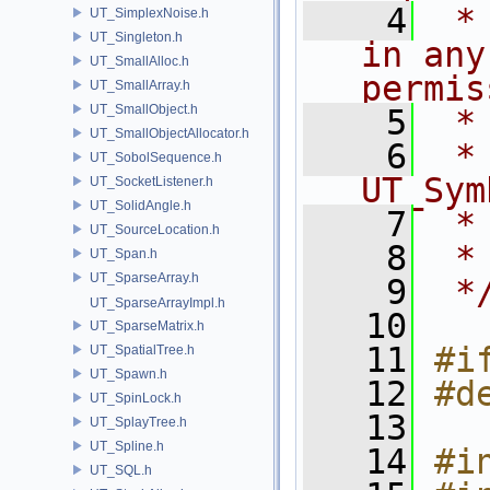
    4
 *
UT_SimplexNoise.h
UT_Singleton.h
in any
UT_SmallAlloc.h
permis
UT_SmallArray.h
UT_SmallObject.h
    5
 *
UT_SmallObjectAllocator.h
    6
 * NA
UT_SobolSequence.h
UT_Sym
UT_SocketListener.h
UT_SolidAngle.h
    7
 *
UT_SourceLocation.h
    8
 *
UT_Span.h
UT_SparseArray.h
    9
 *
UT_SparseArrayImpl.h
   10
UT_SparseMatrix.h
   11
#i
UT_SpatialTree.h
UT_Spawn.h
   12
#d
UT_SpinLock.h
   13
UT_SplayTree.h
UT_Spline.h
   14
#i
UT_SQL.h