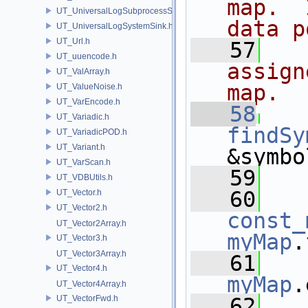
map.  
UT_UniversalLogSubprocessSource.h
data p
UT_UniversalLogSystemSink.h
UT_Url.h
   57
  
UT_uuencode.h
assign
UT_ValArray.h
map.
UT_ValueNoise.h
UT_VarEncode.h
   58
UT_Variadic.h
findSy
UT_VariadicPOD.h
UT_Variant.h
&symbo
UT_VarScan.h
   59
UT_VDBUtils.h
   60
UT_Vector.h
UT_Vector2.h
const_
UT_Vector2Array.h
myMap
.
UT_Vector3.h
UT_Vector3Array.h
   61
UT_Vector4.h
myMap
.
UT_Vector4Array.h
UT_VectorFwd.h
   62
   