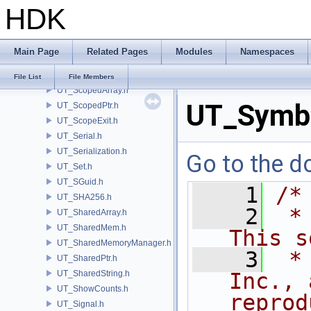
HDK
UT_SafeFloat.h
UT_SCCompressionFilter.h
UT_SCFCommon.h
Main Page
Related Pages
Modules
Namespaces
UT_SCFReader.h
UT_SCFWriter.h
File List
File Members
UT_ScopedArray.h
UT_Symbo
UT_ScopedPtr.h
UT_ScopeExit.h
UT_Serial.h
UT_Serialization.h
Go to the do
UT_Set.h
UT_SGuid.h
    1
/*
UT_SHA256.h
    2
 *
UT_SharedArray.h
UT_SharedMem.h
This s
UT_SharedMemoryManager.h
    3
 *
UT_SharedPtr.h
UT_SharedString.h
Inc., 
UT_ShowCounts.h
reprod
UT_Signal.h