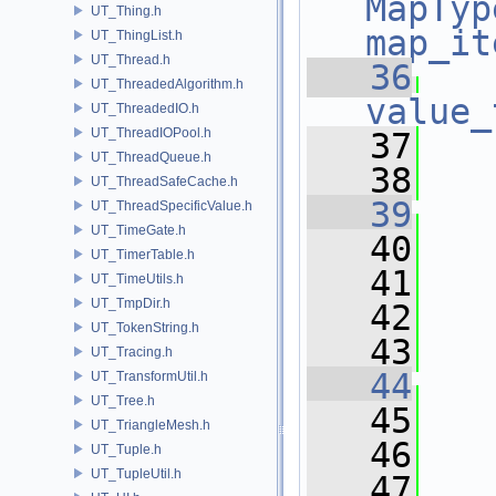
MapTyp
UT_Thing.h
map_it
UT_ThingList.h
UT_Thread.h
   36
UT_ThreadedAlgorithm.h
value_
UT_ThreadedIO.h
UT_ThreadIOPool.h
   37
UT_ThreadQueue.h
   38
  
UT_ThreadSafeCache.h
   39
UT_ThreadSpecificValue.h
UT_TimeGate.h
   40
   
UT_TimerTable.h
   41
   
UT_TimeUtils.h
UT_TmpDir.h
   42
   
UT_TokenString.h
   43
  
UT_Tracing.h
   44
UT_TransformUtil.h
UT_Tree.h
   45
   
UT_TriangleMesh.h
   46
UT_Tuple.h
UT_TupleUtil.h
   47
   