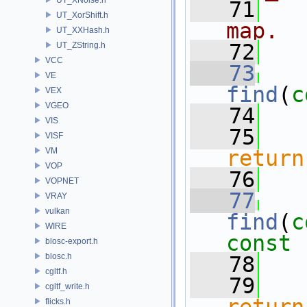
   71
  
UT_XorShift.h
map.
UT_XXHash.h
   72
  
UT_ZString.h
VCC
   73
VE
find
(
c
VEX
VGEO
   74
   
VIS
   75
VISF
VM
return
VOP
   76
   
VOPNET
   77
VRAY
vulkan
find
(
c
WIRE
const
blosc-export.h
blosc.h
   78
cgltf.h
   79
cgltf_write.h
flicks.h