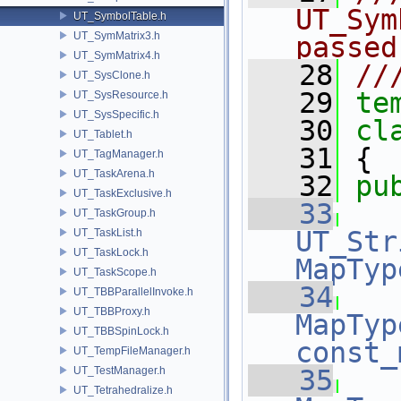
UT_Sym
UT_SymbolTable.h
UT_SymMatrix3.h
passed
UT_SymMatrix4.h
   28
//
UT_SysClone.h
   29
te
UT_SysResource.h
UT_SysSpecific.h
   30
cl
UT_Tablet.h
   31
 {
UT_TagManager.h
UT_TaskArena.h
   32
pu
UT_TaskExclusive.h
   33
UT_TaskGroup.h
UT_Str
UT_TaskList.h
UT_TaskLock.h
MapTyp
UT_TaskScope.h
   34
UT_TBBParallelInvoke.h
UT_TBBProxy.h
MapTyp
UT_TBBSpinLock.h
const_
UT_TempFileManager.h
UT_TestManager.h
   35
UT_Tetrahedralize.h