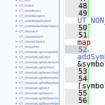
UT_UI.h
   48
UT_Undo.h
   49
UT_UndoBlock.h
UT_UndoManager.h
UT_NON
UT_UndoWorkerFinder.h
   50
UT_UndoWorkerFinderTable.h
UT_Unicode.h
   51
UT_UnicodeImpl.h
map
UT_UnicodeTable.h
UT_UniquePtr.h
   52
UT_UniversalLogConsoleSink.h
addSym
UT_UniversalLogEntry.h
&symbo
UT_UniversalLogFileLikeSink.h
UT_UniversalLogFileSink.h
   53
   
UT_UniversalLogGenericSource.h
   54
   
UT_UniversalLogInMemorySink.h
UT_UniversalLogPerfMonSource.h
[symbo
UT_UniversalLogSink.h
   55
   
UT_UniversalLogSource.h
   56
  
UT_UniversalLogStdStreamSource.h
UT_UniversalLogStreamHelper.h