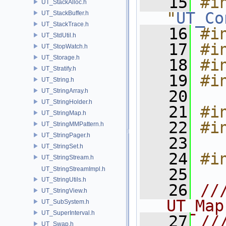
   15
#in
UT_StackAlloc.h
"
UT_Co
UT_StackBuffer.h
UT_StackTrace.h
   16
#i
UT_StdUtil.h
   17
#i
UT_StopWatch.h
UT_Storage.h
   18
#i
UT_Stratify.h
   19
#i
UT_String.h
UT_StringArray.h
   20
UT_StringHolder.h
   21
#i
UT_StringMap.h
   22
#i
UT_StringMMPattern.h
UT_StringPager.h
   23
UT_StringSet.h
   24
#i
UT_StringStream.h
UT_StringStreamImpl.h
   25
UT_StringUtils.h
   26
//
UT_StringView.h
UT_Map
UT_SubSystem.h
UT_SuperInterval.h
   27
//
UT_Swap.h