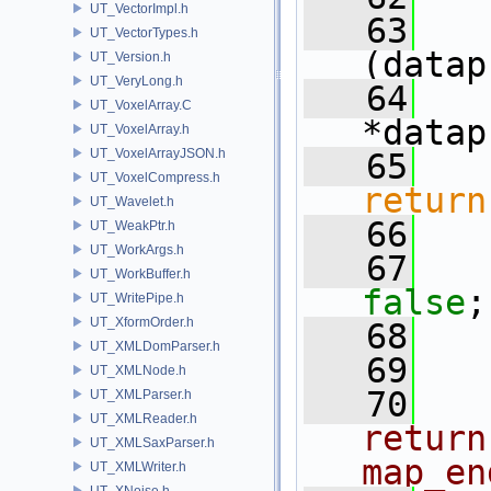
UT_VectorImpl.h
   63
UT_VectorTypes.h
(datap
UT_Version.h
UT_VeryLong.h
   64
UT_VoxelArray.C
*datap
UT_VoxelArray.h
UT_VoxelArrayJSON.h
   65
UT_VoxelCompress.h
return
UT_Wavelet.h
   66
   
UT_WeakPtr.h
UT_WorkArgs.h
   67
UT_WorkBuffer.h
false
;
UT_WritePipe.h
UT_XformOrder.h
   68
   
UT_XMLDomParser.h
   69
UT_XMLNode.h
   70
  
UT_XMLParser.h
UT_XMLReader.h
return
UT_XMLSaxParser.h
map_en
UT_XMLWriter.h
UT_XNoise.h