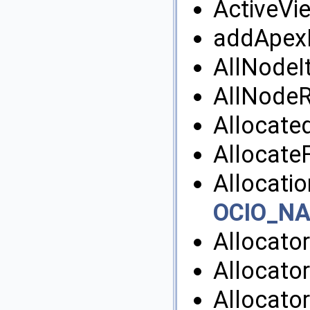
ActiveVi
addApexF
AllNodeIt
AllNodeR
Allocated
Allocate
Allocati
OCIO_N
Allocato
Allocato
Allocator