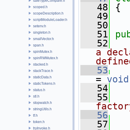
safeTypeCompare.h
   48
 {
scoped.h
   49
scopeDescription.h
scriptModuleLoader.h
   50
setenv.h
   51
pu
singleton.h
smallVector.h
   52
  
span.h
a decl
spinMutex.h
spinRWMutex.h
define
stacked.h
   53
stackTrace.h
= 
void
staticData.h
staticTokens.h
   54
status.h
   55
  
stl.h
stopwatch.h
factor
stringUtils.h
   56
tf.h
   57
token.h
tryInvoke.h