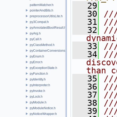
   29
patternMatcher.h
pointerAndBits.h
   30
//
preprocessorUtilsLite.h
   31
//
py3Compat.h
   32
//
pyAnnotatedBoolResult.h
pyArg.h
dynami
pyCall.h
   33
//
pyClassMethod.h
pyContainerConversions.h
   34
//
pyEnum.h
discov
pyError.h
than c
pyExceptionState.h
pyFunction.h
   35
//
pyIdentity.h
   36
//
pyInterpreter.h
pyInvoke.h
   37
//
pyLock.h
   38
//
pyModule.h
pyModuleNotice.h
   39
//
pyNoticeWrapper.h