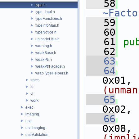
   58
type.h
~Facto
type_Impl.h
typeFunctions.h
   59
   
typeInfoMap.h
   60
typeNotice.h
   61
pu
unicodeUtils.h
warning.h
   62
weakBase.h
   63
weakPtr.h
weakPtrFacade.h
   64
wrapTypeHelpers.h
0x01, 
trace
(unman
ts
vt
   65
work
0x02, 
exec
imaging
   66
usd
0x08, 
usdImaging
usdValidation
(impli