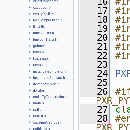
   16
#i
errorTransport.h
   17
#i
exception.h
expiryNotifier.h
   18
#i
fastCompression.h
   19
#i
fileUtils.h
functionRef.h
   20
#i
functionTraits.h
   21
#i
getenv.h
hash.h
   22
#i
hashmap.h
   23
hashset.h
   24
PX
instantiateSingleton.h
instantiateStacked.h
   25
instantiateType.h
   26
#if
iterator.h
makePyConstructor.h
PXR_PY
meta.h
   27
cl
notice.h
   28
#e
nullPtr.h
ostreamMethods.h
PXR_PY
pathUtils.h