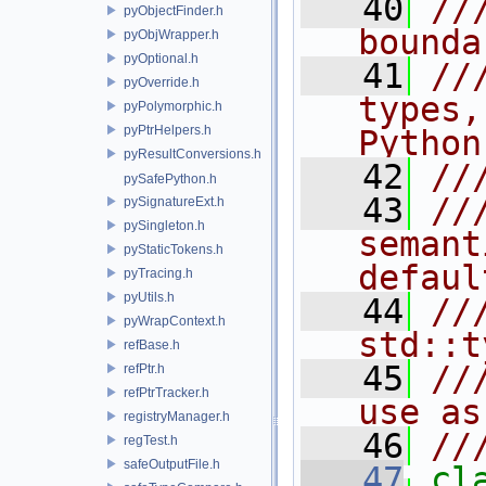
   40
//
pyObjectFinder.h
bounda
pyObjWrapper.h
pyOptional.h
   41
//
pyOverride.h
types,
pyPolymorphic.h
pyPtrHelpers.h
Python
pyResultConversions.h
   42
//
pySafePython.h
   43
//
pySignatureExt.h
pySingleton.h
semant
pyStaticTokens.h
defaul
pyTracing.h
pyUtils.h
   44
//
pyWrapContext.h
std::t
refBase.h
   45
//
refPtr.h
refPtrTracker.h
use as
registryManager.h
   46
//
regTest.h
safeOutputFile.h
   47
cl