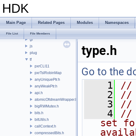
HDK
PRM
PXL
pxr
Main Page
Related Pages
Modules
Namespaces
base
arch
File List
File Members
gf
type.h
js
plug
tf
pxrCLI11
Go to the do
pxrTslRobinMap
anyUniquePtr.h
    1
//
anyWeakPtr.h
    2
//
api.h
atomicOfstreamWrapper.h
    3
//
bigRWMutex.h
    4
//
bits.h
bitUtils.h
set fo
callContext.h
availa
compressedBits.h