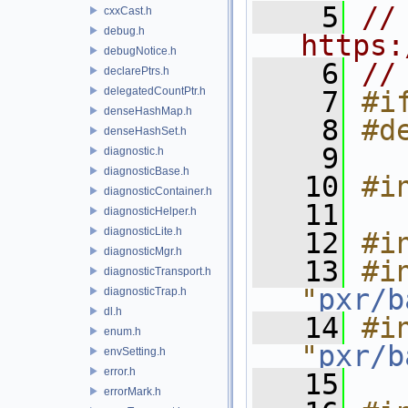
    5
// 
cxxCast.h
debug.h
https:
debugNotice.h
    6
//
declarePtrs.h
delegatedCountPtr.h
    7
#i
denseHashMap.h
    8
#d
denseHashSet.h
    9
diagnostic.h
diagnosticBase.h
   10
#i
diagnosticContainer.h
   11
diagnosticHelper.h
diagnosticLite.h
   12
#i
diagnosticMgr.h
   13
#in
diagnosticTransport.h
"
pxr/b
diagnosticTrap.h
dl.h
   14
#in
enum.h
"
pxr/b
envSetting.h
error.h
   15
errorMark.h