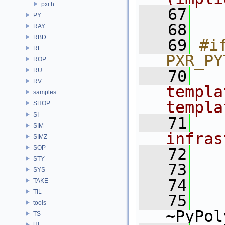
pxr.h
   67
  
PY
   68
RAY
RBD
   69
#if
RE
PXR_PY
ROP
RU
   70
RV
templa
samples
templa
SHOP
SI
   71
SIM
infras
SIMZ
SOP
   72
STY
   73
   
SYS
   74
TAKE
TIL
   75
tools
~PyPol
TS
UI