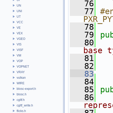
   76
   
UN
   77
#e
UNI
PXR_PY
UT
VCC
   78
VE
   79
pu
VEX
VGEO
   80
  
VIS
base t
VISF
VM
   81
  
VOP
   82
VOPNET
   83
VRAY
vulkan
   84
WIRE
   85
pu
blosc-export.h
blosc.h
   86
  
cgltf.h
repres
cgltf_write.h
flicks.h