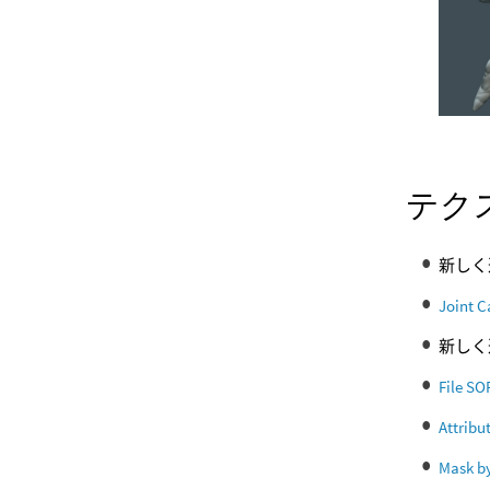
テク
新しく
Joint C
新しく
File SO
Attrib
Mask b