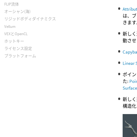
FLIP流体
Attribu
オーシャン(海)
は、ブ
リジッドボディダイナミクス
きます
Vellum
新しく
VEXとOpenCL
動させ
ホットキー
ライセンス設定
Capyba
プラットフォーム
Linear 
ポイン
た:
Poi
Surfac
新しく
構造化