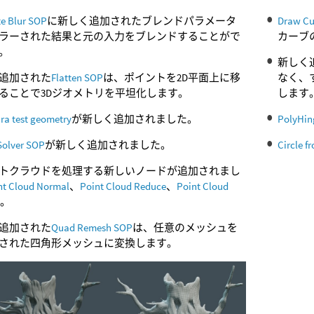
te Blur SOP
に新しく追加されたブレンドパラメータ
Draw Cu
ラーされた結果と元の入力をブレンドすることがで
カーブ
。
新しく
追加された
Flatten SOP
は、ポイントを2D平面上に移
なく、
ることで3Dジオメトリを平坦化します。
します
ra test geometry
が新しく追加されました。
PolyHin
Solver SOP
が新しく追加されました。
Circle f
トクラウドを処理する新しいノードが追加されまし
nt Cloud Normal
、
Point Cloud Reduce
、
Point Cloud
e
。
追加された
Quad Remesh SOP
は、任意のメッシュを
された四角形メッシュに変換します。