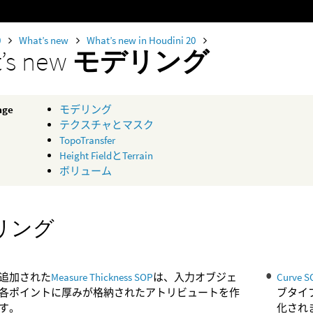
0
What’s new
What’s new in Houdini 20
’s new
モデリング
age
モデリング
テクスチャとマスク
TopoTransfer
Height FieldとTerrain
ボリューム
リング
追加された
Measure Thickness SOP
は、入力オブジェ
Curve S
各ポイントに厚みが格納されたアトリビュートを作
ブタイ
す。
化され