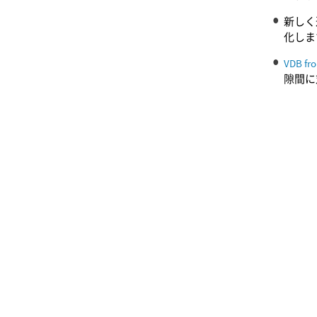
新しく
化しま
VDB fr
隙間に