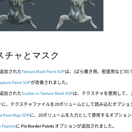
スチャとマスク
追加された
Texture Mask Paint SOP
は、(ばら撒き用、密度用などの
apture Paint SOP
が改善されました。
追加された
Scatter in Texture Mask SOP
は、テクスチャを使用して、
P
に、テクスチャファイルを2Dボリュームとして読み込むオプショ
ute from Map SOP
に、2Dボリュームを入力として使用するオプショ
y Feature
に
Pin Border Points
オプションが追加されました。