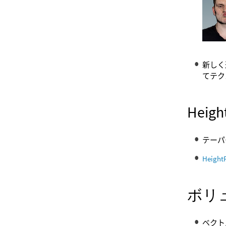
新しく
てテク
Heigh
テーパー
HeightF
ボリ
ベクト