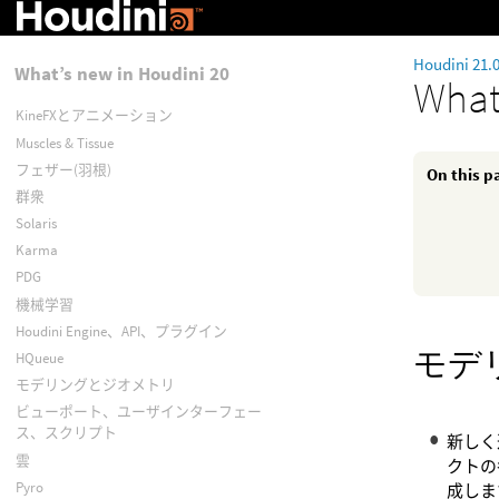
Houdini 21.
What’s new in Houdini 20
What
KineFXとアニメーション
Muscles & Tissue
フェザー(羽根)
On this p
群衆
Solaris
Karma
PDG
機械学習
Houdini Engine、API、プラグイン
モデ
HQueue
モデリングとジオメトリ
ビューポート、ユーザインターフェー
ス、スクリプト
新しく
雲
クトの
Pyro
成しま