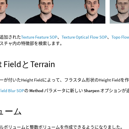
追加された
Texture Feature SOP
、
Texture Optical Flow SOP
、
Topo Flo
スチャ内の特徴部を検索します。
t FieldとTerrain
が付いたHeight Fieldによって、フラスタム形状のHeight Fie
ield Blur SOP
の
Method
パラメータに新しい
Sharpen
オプションが
ューム
ルボリュームと整数ボリュームを作成できるようになりました。