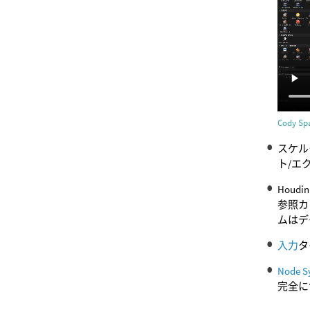
Cody 
スケル
ト/エ
Houd
参照カ
ムはデ
入力
タ
Node S
完全に