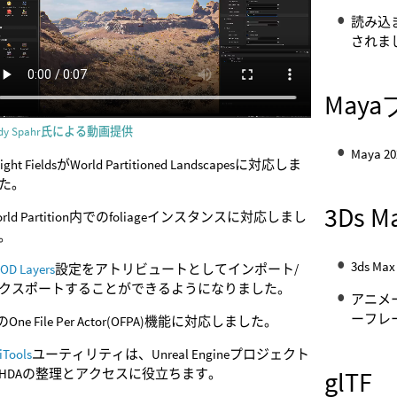
読み込
されま
May
ody Spahr氏による動画提供
Maya
ight FieldsがWorld Partitioned Landscapesに対応しま
た。
3Ds
orld Partition内でのfoliageインスタンスに対応しまし
。
3ds M
OD Layers
設定をアトリビュートとしてインポート/
クスポートすることができるようになりました。
アニメ
ーフレ
lのOne File Per Actor(OFPA)機能に対応しました。
iTools
ユーティリティは、Unreal Engineプロジェクト
glTF
HDAの整理とアクセスに役立ちます。