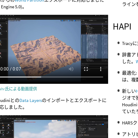
ライン
l Engine 5.0)。
HAPI
Trac
辞書ア
した。
W
最適化:
は、複
Spahr氏による動画提供
新しい
ジオで
oudiniとの
Data Layers
のインポートとエクスポートに
Hou
応しました。
ていた
HAR
アトリ