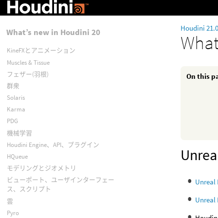
Houdini 21.
What’s new in Houdini 20
What
KineFXとアニメーション
Muscles & Tissue
フェザー(羽根)
On this p
群衆
Solaris
Karma
PDG
機械学習
Houdini Engine、API、プラグイン
Unr
HQueue
モデリングとジオメトリ
ビューポート、ユーザインターフェー
Unreal 
ス、スクリプト
Unreal 
雲
Pyro
Houd