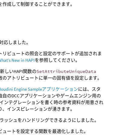
を作成して制御することができます。
yに対応しました。
トリビュートの照会と設定のサポートが追加されま
hat’s New in HAPI
を参照してください。
 新しいHAPI関数の
SetAttributeUniqueData
数のアトリビュートに単一の固有値を設定します。
Houdini Engine Sampleアプリケーション
には、スタ
独自のDCCアプリケーションやゲームエンジン用の
diniインテグレーションを書く時の参考資料が用意され
り、インスピレーションが湧きます。
Sクラッシュをハンドリングできるようにしました。
ビュートを設定する関数を最適化しました。