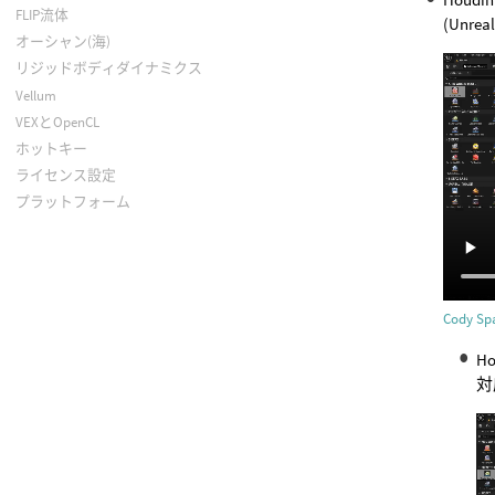
FLIP流体
(Unrea
オーシャン(海)
リジッドボディダイナミクス
Vellum
VEXとOpenCL
ホットキー
ライセンス設定
プラットフォーム
Cody 
H
対