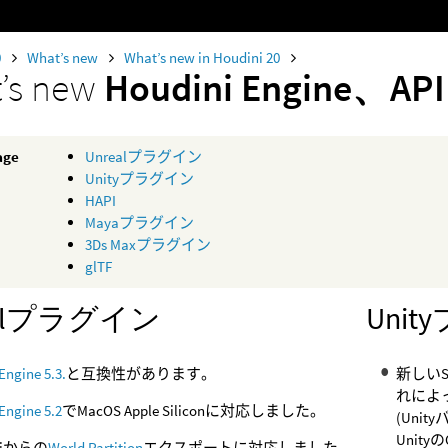
0
What’s new
What’s new in Houdini 20
’s new
Houdini Engine
age
Unrealプラグイン
Unityプラグイン
HAPI
Mayaプラグイン
3Ds Maxプラグイン
glTF
ealプラグイン
Uni
Engine 5.3.
と互換性があります。
新しいS
れによっ
Engine 5.2
でMacOS Apple Siliconに対応しました。
(Unit
Unit
iniからの
World Partition
エクスポートに対応しました