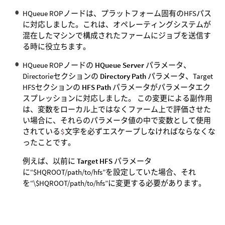
HQueue ROPノードは、プラットフォーム固有のHFSパス
に対応しました。これは、オペレーティングシステムが
混在したマシンで構成されたファームにジョブを送信す
る時に役立ちます。
HQueue ROPノードの
HQueue Server
パラメータ、
Directorieセクションの
Directory Path
パラメータ、Target
HFSセクションの
HFS Path
パラメータがパラメータエク
スプレッションに対応しました。 この変更による副作用
は、変数をローカル上ではなくファーム上で評価させた
い場合に、それらのパラメータ値の中で変数として使用
されている
$
文字を必ずエスケープしなければならなくな
ったことです。
例えば、以前に
Target HFS
パラメータ
に“$HQROOT/path/to/hfs”を設定していた場合、それ
を“\$HQROOT/path/to/hfs”に変更する必要があります。