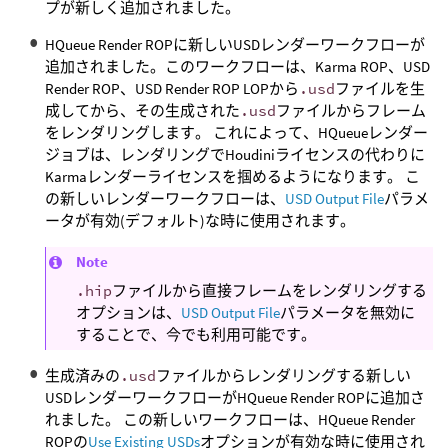
プが新しく追加されました。
HQueue Render ROPに新しいUSDレンダーワークフローが
追加されました。このワークフローは、Karma ROP、USD
Render ROP、USD Render ROP LOPから
.usd
ファイルを生
成してから、その生成された
.usd
ファイルからフレーム
をレンダリングします。 これによって、HQueueレンダー
ジョブは、レンダリングでHoudiniライセンスの代わりに
Karmaレンダーライセンスを掴めるようになります。 こ
の新しいレンダーワークフローは、
USD Output File
パラメ
ータが有効(デフォルト)な時に使用されます。
Note
.hip
ファイルから直接フレームをレンダリングする
オプションは、
USD Output File
パラメータを無効に
することで、今でも利用可能です。
生成済みの
.usd
ファイルからレンダリングする新しい
USDレンダーワークフローがHQueue Render ROPに追加さ
れました。 この新しいワークフローは、HQueue Render
ROPの
Use Existing USDs
オプションが有効な時に使用され