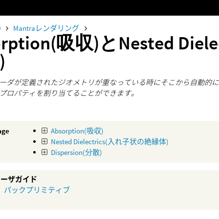
0
Mantraレンダリング
orption(吸収)とNested Di
)
ーダが定義されたジオメトリが重なっている時にそこから自動的に
プロパティを割り当てることができます。
age
Absorption(吸収)
Nested Dielectrics(入れ子状の絶縁体)
Dispersion(分散)
aユーザガイド
パックプリミティブ