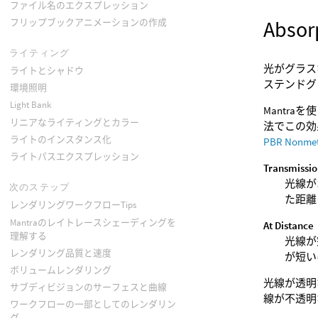
ファイル名のエクスプレッション
Abso
フリップブックアニメーションの作成
ライティング
光がグラス
ライトとシャドウ
ステンドグ
環境照明
Light Bank
Mantr
リニアなライティングとカラー
法でこの効
ライトのインスタンス化
PBR Nonme
ライトパスエクスプレッション
Transmissio
光線が
次のステップ
た距離
レンダリングワークフローTips
Mantraのレイトレースシェーディングを
At Distance
理解する
光線が
レンダリング品質と速度
が短い
ボリュームレンダリング
光線が透明な
サブディビジョンのサーフェスと曲線
線が不透明
ワークフローの一部としてのレンダリン
グ