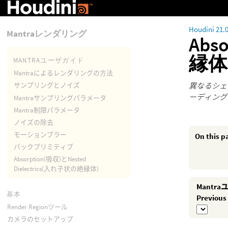
Houdini 21.
Mantraレンダリング
Abs
縁体
MANTRAユーザガイド
Mantraによるレンダリングの方法
異なるシェ
サンプリングとノイズ
ーディング
Mantraサンプリングパラメータ
Mantra制限パラメータ
ノイズの除去
モーションブラー
On this p
パックプリミティブ
Absorption(吸収)とNested
Dielectrics(入れ子状の絶縁体)
Mantr
基本
Render Regionツール
カメラのセットアップ