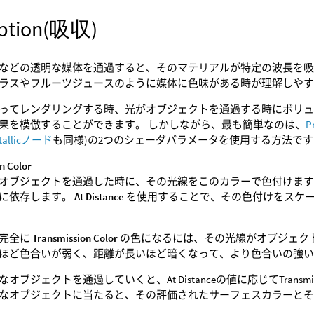
rption(吸収)
などの透明な媒体を通過すると、そのマテリアルが特定の波長を吸
ラスやフルーツジュースのように媒体に色味がある時が理解しや
aを使ってレンダリングする時、光がオブジェクトを通過する時にボ
果を模倣することができます。 しかしながら、最も簡単なのは、
P
tallicノード
も同様)の2つのシェーダパラメータを使用する方法です
n Color
オブジェクトを通過した時に、その光線をこのカラーで色付けます
に依存します。
At Distance
を使用することで、その色付けをスケ
完全に
Transmission Color
の色になるには、その光線がオブジェク
ほど色合いが弱く、距離が長いほど暗くなって、より色合いの強
オブジェクトを通過していくと、At Distanceの値に応じてTransmi
なオブジェクトに当たると、その評価されたサーフェスカラーと