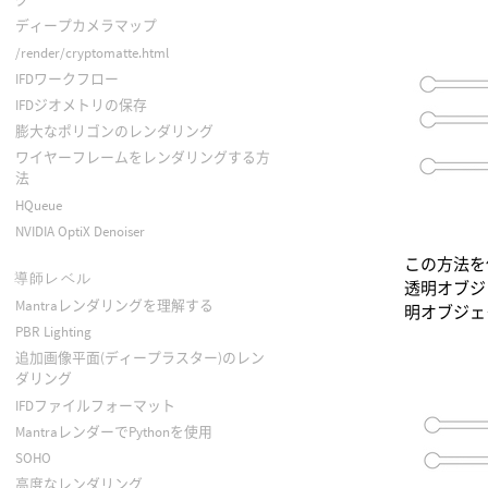
ディープカメラマップ
/render/cryptomatte.html
IFDワークフロー
IFDジオメトリの保存
膨大なポリゴンのレンダリング
ワイヤーフレームをレンダリングする方
法
HQueue
NVIDIA OptiX Denoiser
この方法を
導師レベル
透明オブジ
Mantraレンダリングを理解する
明オブジェ
PBR Lighting
追加画像平面(ディープラスター)のレン
ダリング
IFDファイルフォーマット
MantraレンダーでPythonを使用
SOHO
高度なレンダリング