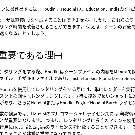
クに書き出すには、Houdini、Houdini FX、Education、Ind
nticeユーザは直接IFDを生成することはできません。しかし、これ
リング時間を改善させることができます。 例えば、シーンの背後でのI
速くなることでしょう。
Dが重要である理由
でレンダリングをする際、Houdiniはシーンファイルの内容をMant
ァイルこそが
IFD
ファイルであり、Instantaneous Frame Descrip
antraを使用してレンダリングをする際には、単にレンダーを実行すれば
スク上の画像へレンダリングします。 (特に複雑で長いショットに対
り、さらにHoudiniまたはHoudini Engine(Houdini Batch
数の観点では、Houdiniのフルコマーシャルライセンスには
無制限
とが重要になります。 つまり、レンダリングに多くのマシンを使
行用にHoudiniとEngineのライセンスを開放することができます
できることが非常に重要になってきます。