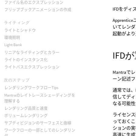
ファイル名のエクスプレッション
IFDをディス
フリップブックアニメーションの作成
Appre
ライティング
いてレンダ
ライトとシャドウ
起動がより
環境照明
Light Bank
IF
リニアなライティングとカラー
ライトのインスタンス化
ライトパスエクスプレッション
Mantra
ーン記述フ
次のステップ
レンダリングワークフローTips
通常では、M
Mantraのレイトレースシェーディングを
信してディ
理解する
なる可能性があ
レンダリング品質と速度
ライセンス
ボリュームレンダリング
っておくこ
サブディビジョンのサーフェスと曲線
ションの実
ワークフローの一部としてのレンダリン
高速に生成
グ