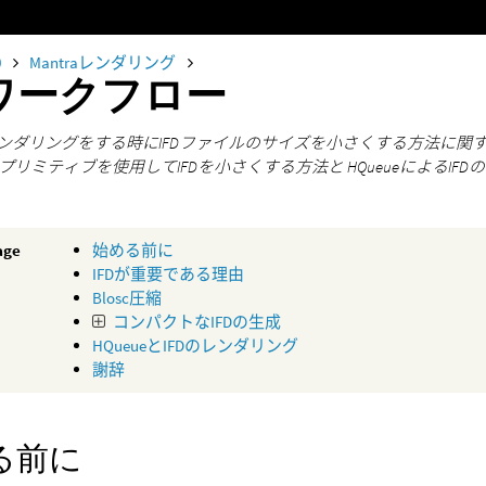
0
Mantraレンダリング
Dワークフロー
aでレンダリングをする時にIFDファイルのサイズを小さくする方法に関す
プリミティブを使用してIFDを小さくする方法と HQueueによるIF
age
始める前に
IFDが重要である理由
Blosc圧縮
コンパクトなIFDの生成
HQueueとIFDのレンダリング
謝辞
る前に