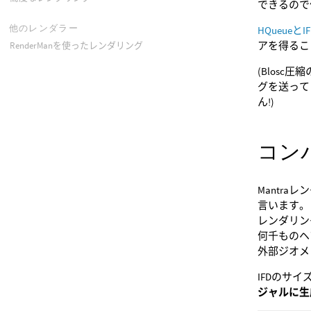
できるので便
他のレンダラー
HQueue
アを得るこ
RenderManを使ったレンダリング
(Blos
グを送って
ん!)
コン
Mantr
言います。
レンダリン
何千ものヘ
外部ジオメ
IFDのサ
ジャルに生