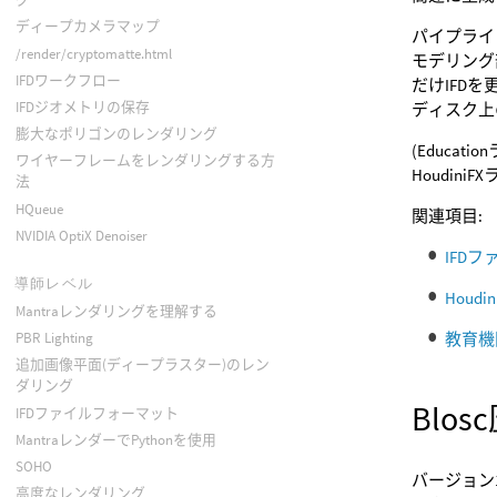
ディープカメラマップ
パイプライ
/render/cryptomatte.html
モデリング
IFDワークフロー
だけIFD
IFDジオメトリの保存
ディスク上
膨大なポリゴンのレンダリング
(Educ
ワイヤーフレームをレンダリングする方
Houdin
法
HQueue
関連項目:
NVIDIA OptiX Denoiser
IFD
導師レベル
Houd
Mantraレンダリングを理解する
教育機関
PBR Lighting
追加画像平面(ディープラスター)のレン
ダリング
Blos
IFDファイルフォーマット
MantraレンダーでPythonを使用
SOHO
バージョン1
高度なレンダリング