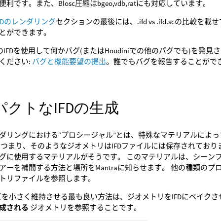
利です。また、Blosc圧縮はbgeo,vdb,ratにも対応しています。
とIFDのレンダリング
セクションの最後には、.ifd vs .ifd.scの
とができます。
c圧縮のIFDを使用して何かバグ(またはHoudiniでの他のバグでも)
ください:
バグと機能要望の提出
。誰でもバグを報告することがで
パクトなIFDの生成
aレンダリングにおける“プロシージャル”とは、特殊なマテリアルに
 つまり、そのようなジオメトリはIFDファイルには保存されてお
グに使用するマテリアルがそうです。 このマテリアルは、シーン
アーを補間する方法と場所をMantraに知らせます。 他の種類の
トリファイルを参照します。
イズを小さく維持させる最も良い方法は、ジオメトリをIFDにベイク
成される
ジオメトリを参照することです。