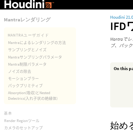
Houdini 21.
Mantraレンダリング
IF
MANTRAユーザガイド
Mantr
Mantraによるレンダリングの方法
ブ、パック
サンプリングとノイズ
Mantraサンプリングパラメータ
Mantra制限パラメータ
On this p
ノイズの除去
モーションブラー
パックプリミティブ
Absorption(吸収)とNested
Dielectrics(入れ子状の絶縁体)
基本
Render Regionツール
始め
カメラのセットアップ