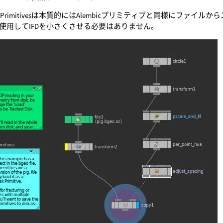
 Disk Primitivesは本質的にはAlembicプリミティブと同様
使用してIFDを小さくさせる必要はありません。