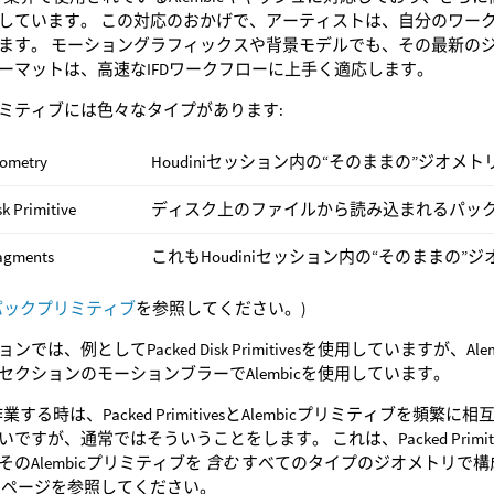
しています。 この対応のおかげで、アーティストは、自分のワー
ます。 モーショングラフィックスや背景モデルでも、その最新の
ーマットは、高速なIFDワークフローに上手く適応します。
ミティブには色々なタイプがあります:
eometry
Houdiniセッション内の“そのままの”ジオメ
k Primitive
ディスク上のファイルから読み込まれるパッ
agments
これもHoudiniセッション内の“そのままの
パックプリミティブ
を参照してください。)
ンでは、例としてPacked Disk Primitivesを使用しています
セクションのモーションブラーでAlembicを使用しています。
iで作業する時は、Packed PrimitivesとAlembicプリミティ
ですが、通常ではそういうことをします。 これは、Packed Primit
のAlembicプリミティブを
含む
すべてのタイプのジオメトリで構
のページを参照してください。