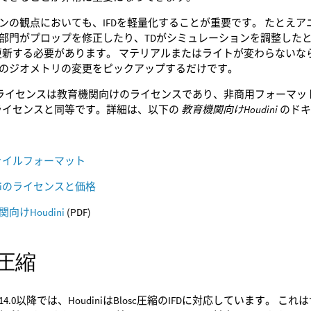
ンの観点においても、IFDを軽量化することが重要です。 たとえ
部門がプロップを修正したり、TDがシミュレーションを調整した
を更新する必要があります。 マテリアルまたはライトが変わらないなら、
のジオメトリの変更をピックアップするだけです。
ationライセンスは教育機関向けのライセンスであり、非商用フォー
iFXライセンスと同等です。詳細は、以下の
教育機関向けHoudini
のドキ
ファイルフォーマット
iniのライセンスと価格
向けHoudini
(PDF)
c圧縮
4.0以降では、HoudiniはBlosc圧縮のIFDに対応しています。