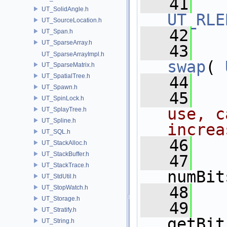
   41
UT_SolidAngle.h
UT_RLE
UT_SourceLocation.h
   42
UT_Span.h
UT_SparseArray.h
   43
UT_SparseArrayImpl.h
swap
( 
UT_SparseMatrix.h
UT_SpatialTree.h
   44
UT_Spawn.h
   45
UT_SpinLock.h
use, c
UT_SplayTree.h
UT_Spline.h
increa
UT_SQL.h
   46
UT_StackAlloc.h
UT_StackBuffer.h
   47
UT_StackTrace.h
numBit
UT_StdUtil.h
   48
UT_StopWatch.h
UT_Storage.h
   49
UT_Stratify.h
getBit
UT_String.h