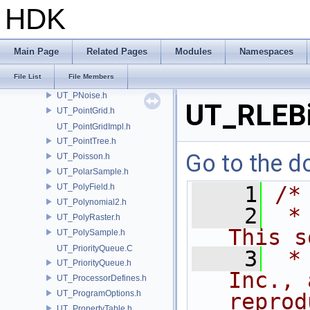
UT_PerformanceThread.h
HDK
UT_Permute.h
UT_Pixel.h
UT_Plane.h
Main Page
Related Pages
Modules
Namespaces
UT_PlaneImpl.h
File List
File Members
UT_Playback.h
UT_PNoise.h
UT_RLEBi
UT_PointGrid.h
UT_PointGridImpl.h
UT_PointTree.h
Go to the do
UT_Poisson.h
UT_PolarSample.h
UT_PolyField.h
    1
/*
UT_Polynomial2.h
    2
 *
UT_PolyRaster.h
This s
UT_PolySample.h
UT_PriorityQueue.C
    3
 *
UT_PriorityQueue.h
Inc., 
UT_ProcessorDefines.h
UT_ProgramOptions.h
reprod
UT_PropertyTable.h