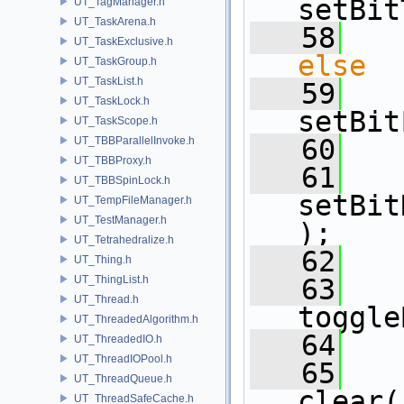
setBit
UT_TagManager.h
UT_TaskArena.h
   58
UT_TaskExclusive.h
else
UT_TaskGroup.h
UT_TaskList.h
   59
UT_TaskLock.h
setBit
UT_TaskScope.h
   60
   
UT_TBBParallelInvoke.h
UT_TBBProxy.h
   61
UT_TBBSpinLock.h
setBit
UT_TempFileManager.h
UT_TestManager.h
);
UT_Tetrahedralize.h
   62
UT_Thing.h
UT_ThingList.h
   63
UT_Thread.h
toggle
UT_ThreadedAlgorithm.h
   64
UT_ThreadedIO.h
UT_ThreadIOPool.h
   65
UT_ThreadQueue.h
clear(
UT_ThreadSafeCache.h