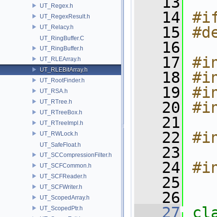
   13
UT_Regex.h
   14
#i
UT_RegexResult.h
UT_Relacy.h
   15
#d
UT_RingBuffer.C
   16
UT_RingBuffer.h
   17
#i
UT_RLEArray.h
UT_RLEBitArray.h
   18
#i
UT_RootFinder.h
   19
#i
UT_RSA.h
UT_RTree.h
   20
#i
UT_RTreeBox.h
   21
UT_RTreeImpl.h
   22
#i
UT_RWLock.h
UT_SafeFloat.h
   23
UT_SCCompressionFilter.h
   24
#i
UT_SCFCommon.h
UT_SCFReader.h
   25
UT_SCFWriter.h
   26
UT_ScopedArray.h
   27
cl
UT_ScopedPtr.h