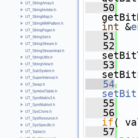
UT_StringArray.h
   50
UT_StringHolder.h
getBit
UT_StringMap.h
UT_StringMMPattern.h
int
 &
e
UT_StringPager.h
   51
UT_StringSet.h
   52
UT_StringStream.h
UT_StringStreamImpl.h
setBit
UT_StringUtils.h
   53
UT_StringView.h
UT_SubSystem.h
setBit
UT_SuperInterval.h
   54
UT_Swap.h
setBit
UT_SymbolTable.h
UT_SymMatrix3.h
   55
   
UT_SymMatrix4.h
   56
UT_SysClone.h
UT_SysResource.h
if
( va
UT_SysSpecific.h
   57
UT_Tablet.h