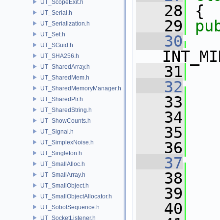
UT_ScopeExit.h
   28
 {
UT_Serial.h
   29
pu
UT_Serialization.h
UT_Set.h
   30
UT_SGuid.h
INT_MI
UT_SHA256.h
   31
UT_SharedArray.h
UT_SharedMem.h
   32
UT_SharedMemoryManager.h
   33
   
UT_SharedPtr.h
UT_SharedString.h
   34
   
UT_ShowCounts.h
   35
   
UT_Signal.h
UT_SimplexNoise.h
   36
   
UT_Singleton.h
   37
UT_SmallAlloc.h
   38
   
UT_SmallArray.h
UT_SmallObject.h
   39
   
UT_SmallObjectAllocator.h
   40
UT_SobolSequence.h
UT_SocketListener.h