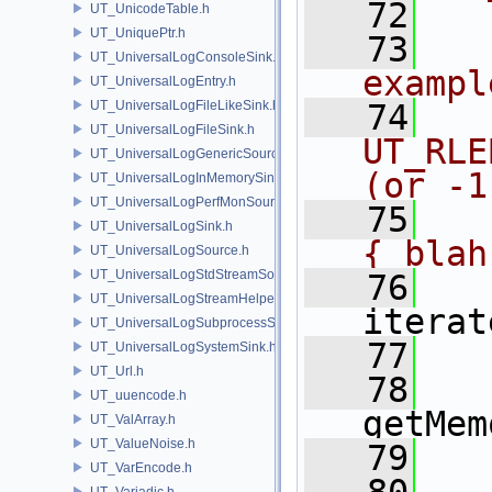
   72
UT_UnicodeTable.h
UT_UniquePtr.h
   73
UT_UniversalLogConsoleSink.h
exampl
UT_UniversalLogEntry.h
UT_UniversalLogFileLikeSink.h
   74
UT_UniversalLogFileSink.h
UT_RLE
UT_UniversalLogGenericSource.h
(or -1
UT_UniversalLogInMemorySink.h
UT_UniversalLogPerfMonSource.h
   75
UT_UniversalLogSink.h
{ blah
UT_UniversalLogSource.h
UT_UniversalLogStdStreamSource.h
   76
UT_UniversalLogStreamHelper.h
iterat
UT_UniversalLogSubprocessSource.h
   77
UT_UniversalLogSystemSink.h
UT_Url.h
   78
UT_uuencode.h
getMem
UT_ValArray.h
UT_ValueNoise.h
   79
UT_VarEncode.h
UT_Variadic.h