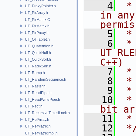
    4
 *
UT_ProxyPointer.h
in any
UT_PtrArray.h
UT_PtrMatrix.C
permis
UT_PtrMatrix.h
    5
 *
UT_PtrProxy.h
UT_QTTablet.h
    6
 * NA
UT_Quaternion.h
UT_RLE
UT_QuickHull.h
C++)
UT_QuickSort.h
UT_RadixSort.h
    7
 *
UT_Ramp.h
    8
 *
UT_RandomSequence.h
UT_Raster.h
    9
 *
UT_ReadPipe.h
   10
 *
UT_ReadWritePipe.h
bit ar
UT_Rect.h
UT_RecursiveTimedLock.h
   11
 *
UT_RefArray.h
   12
 *
UT_RefMatrix.h
UT_RefMatrixImpl.h