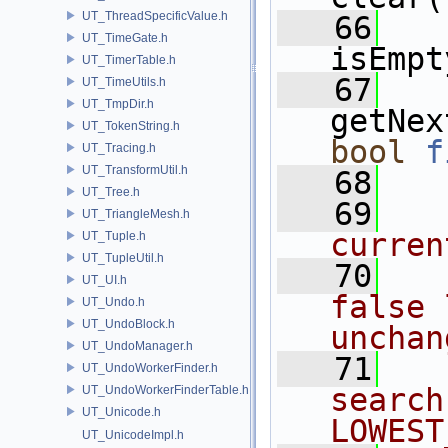
UT_ThreadSpecificValue.h
   66
UT_TimeGate.h
isEmpt
UT_TimerTable.h
   67
UT_TimeUtils.h
UT_TmpDir.h
getNex
UT_TokenString.h
bool
f
UT_Tracing.h
UT_TransformUtil.h
   68
UT_Tree.h
   69
UT_TriangleMesh.h
curren
UT_Tuple.h
UT_TupleUtil.h
   70
UT_UI.h
false 
UT_Undo.h
UT_UndoBlock.h
unchan
UT_UndoManager.h
   71
UT_UndoWorkerFinder.h
search
UT_UndoWorkerFinderTable.h
UT_Unicode.h
LOWEST
UT_UnicodeImpl.h