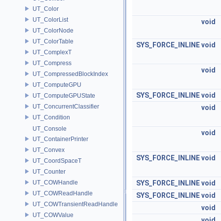
UT_Color
UT_ColorList
void
UT_ColorNode
UT_ColorTable
SYS_FORCE_INLINE
void
UT_ComplexT
UT_Compress
void
UT_CompressedBlockIndex
UT_ComputeGPU
SYS_FORCE_INLINE
void
UT_ComputeGPUState
UT_ConcurrentClassifier
void
UT_Condition
UT_Console
void
UT_ContainerPrinter
UT_Convex
SYS_FORCE_INLINE
void
UT_CoordSpaceT
UT_Counter
UT_COWHandle
SYS_FORCE_INLINE
void
UT_COWReadHandle
SYS_FORCE_INLINE
void
UT_COWTransientReadHandle
void
UT_COWValue
void