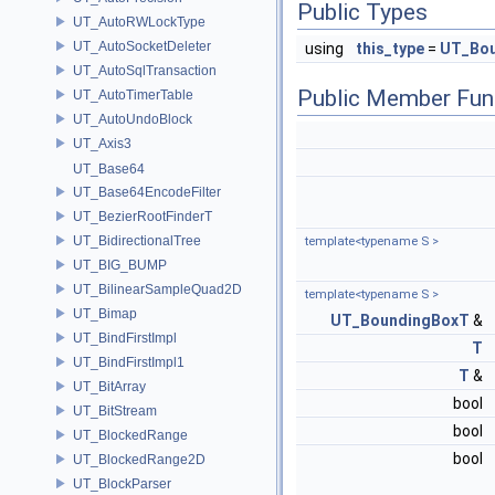
Public Types
UT_AutoRWLockType
UT_AutoSocketDeleter
using
this_type
=
UT_Bo
UT_AutoSqlTransaction
Public Member Fun
UT_AutoTimerTable
UT_AutoUndoBlock
UT_Axis3
UT_Base64
UT_Base64EncodeFilter
UT_BezierRootFinderT
UT_BidirectionalTree
template<typename S >
UT_BIG_BUMP
UT_BilinearSampleQuad2D
template<typename S >
UT_Bimap
UT_BoundingBoxT
&
UT_BindFirstImpl
T
UT_BindFirstImpl1
T
&
UT_BitArray
bool
UT_BitStream
bool
UT_BlockedRange
bool
UT_BlockedRange2D
UT_BlockParser