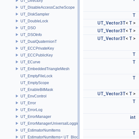
UT_Directory
UT_DisableAccessCacheScope
UT_DiskSampler
T
UT_DoubleLock
UT_Vector3T
<
T
>
UT_DSO
UT_Vector3T
<
T
>
UT_DSOInfo
UT_Vector3T
<
T
>
UT_DualQuaternionT
UT_ECCPrivateKey
T
UT_ECCPublicKey
T
UT_ECurve
UT_EmbeddedTriangleMesh
UT_EmptyFileLock
T
UT_EmptyScope
UT_EnableBitMask
UT_Vector3T
<
T
>
UT_EnvControl
T
UT_Error
UT_ErrorLog
UT_ErrorManager
int
UT_ErrorManagerUniversalLoggingScope
UT_EstimatorNumItems
T
UT_EstimatorNumItems< UT_BlockedRange2D< T > >