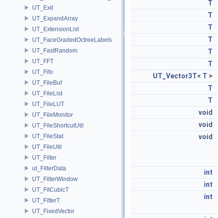
T
UT_Exit
T
UT_ExpandArray
T
UT_ExtensionList
T
UT_FaceGradedOctreeLabels
UT_FastRandom
T
UT_FFT
T
UT_Fifo
UT_Vector3T
<
T
>
UT_FileBuf
T
UT_FileList
T
UT_FileLUT
void
UT_FileMonitor
void
UT_FileShortcutUtil
UT_FileStat
void
UT_FileUtil
UT_Filter
ut_FilterData
int
UT_FilterWindow
int
UT_FitCubicT
int
UT_FitterT
UT_FixedVector