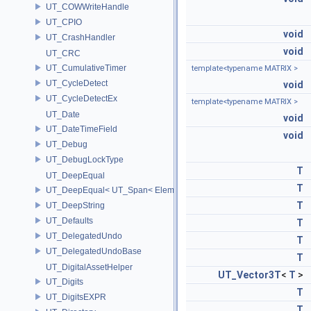
UT_COWWriteHandle
UT_CPIO
void
UT_CrashHandler
void
UT_CRC
UT_CumulativeTimer
template<typename MATRIX >
UT_CycleDetect
void
UT_CycleDetectEx
template<typename MATRIX >
UT_Date
void
UT_DateTimeField
void
UT_Debug
UT_DebugLockType
T
UT_DeepEqual
T
UT_DeepEqual< UT_Span< ElementType, ExtentL >, UT_Span< Eleme
T
UT_DeepString
UT_Defaults
T
UT_DelegatedUndo
T
UT_DelegatedUndoBase
T
UT_DigitalAssetHelper
UT_Vector3T
<
T
>
UT_Digits
T
UT_DigitsEXPR
T