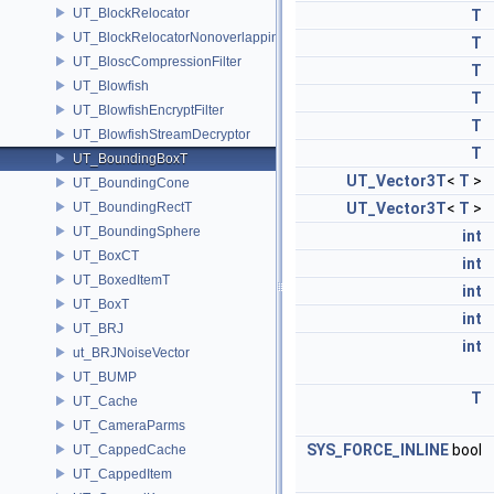
UT_BlockRelocator
T
UT_BlockRelocatorNonoverlapping
T
UT_BloscCompressionFilter
T
UT_Blowfish
T
UT_BlowfishEncryptFilter
T
UT_BlowfishStreamDecryptor
T
UT_BoundingBoxT
UT_Vector3T
<
T
>
UT_BoundingCone
UT_BoundingRectT
UT_Vector3T
<
T
>
UT_BoundingSphere
int
UT_BoxCT
int
UT_BoxedItemT
int
UT_BoxT
int
UT_BRJ
int
ut_BRJNoiseVector
UT_BUMP
T
UT_Cache
UT_CameraParms
SYS_FORCE_INLINE
bool
UT_CappedCache
UT_CappedItem