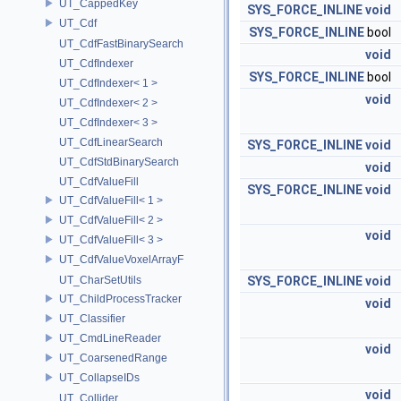
UT_CappedKey
SYS_FORCE_INLINE
void
UT_Cdf
SYS_FORCE_INLINE
bool
UT_CdfFastBinarySearch
void
UT_CdfIndexer
SYS_FORCE_INLINE
bool
UT_CdfIndexer< 1 >
void
UT_CdfIndexer< 2 >
UT_CdfIndexer< 3 >
UT_CdfLinearSearch
SYS_FORCE_INLINE
void
UT_CdfStdBinarySearch
void
UT_CdfValueFill
SYS_FORCE_INLINE
void
UT_CdfValueFill< 1 >
UT_CdfValueFill< 2 >
void
UT_CdfValueFill< 3 >
UT_CdfValueVoxelArrayF
UT_CharSetUtils
SYS_FORCE_INLINE
void
UT_ChildProcessTracker
void
UT_Classifier
UT_CmdLineReader
void
UT_CoarsenedRange
UT_CollapseIDs
void
UT_Collider