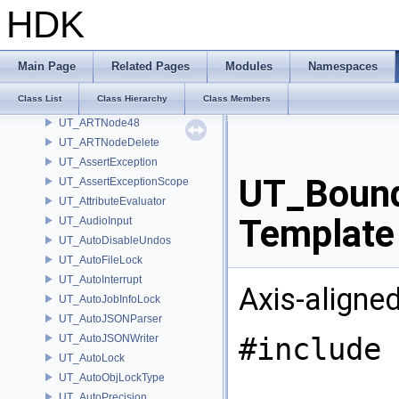
UT_ARTIterator
HDK
UT_ARTMap
UT_ARTNode
UT_ARTNode16
Main Page
Related Pages
Modules
Namespaces
UT_ARTNode256
Class List
Class Hierarchy
Class Members
UT_ARTNode4
UT_ARTNode48
UT_ARTNodeDelete
UT_AssertException
UT_Bound
UT_AssertExceptionScope
UT_AttributeEvaluator
Template
UT_AudioInput
UT_AutoDisableUndos
UT_AutoFileLock
UT_AutoInterrupt
Axis-aligne
UT_AutoJobInfoLock
UT_AutoJSONParser
#include 
UT_AutoJSONWriter
UT_AutoLock
UT_AutoObjLockType
UT_AutoPrecision