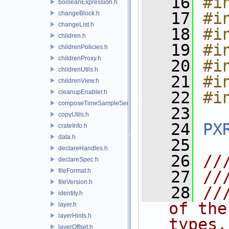
   16
#i
booleanExpression.h
   17
#i
changeBlock.h
changeList.h
   18
#i
children.h
   19
#i
childrenPolicies.h
childrenProxy.h
   20
#i
childrenUtils.h
   21
#i
childrenView.h
cleanupEnabler.h
   22
#i
composeTimeSampleSeries.h
   23
copyUtils.h
   24
PX
crateInfo.h
data.h
   25
declareHandles.h
   26
//
declareSpec.h
fileFormat.h
   27
//
fileVersion.h
   28
//
identity.h
of the
layer.h
layerHints.h
types.
layerOffset.h