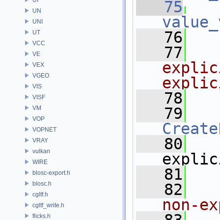
   75
UN
value_
UNI
   76
UT
VCC
   77
  
VE
explic
VEX
VGEO
explic
VIS
   78
VISF
VM
   79
VOP
Create
VOPNET
   80
VRAY
vulkan
explic
WIRE
   81
blosc-export.h
blosc.h
   82
  
cgltf.h
non-ex
cgltf_write.h
flicks.h