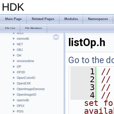
HDK
MaterialXRenderHw
MaterialXRenderOsl
MC
Main Page
Related Pages
Modules
Namespaces
MGR
MOT
File List
File Members
MSS
listOp.h
nanovdb
NET
OBJ
OH
Go to the do
onnxruntime
OP
    1
//
OP3D
    2
//
OpenColorIO
OpenEXR
    3
//
OpenImageDenoise
    4
//
OpenImageIO
openvdb
set fo
OPUI
availa
PDG