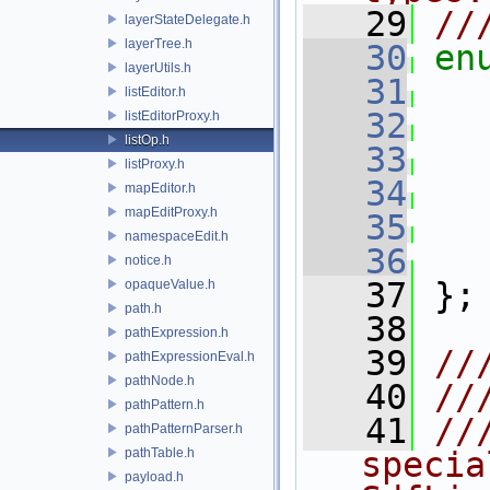
   29
//
layerStateDelegate.h
layerTree.h
   30
en
layerUtils.h
   31
listEditor.h
   32
listEditorProxy.h
listOp.h
   33
listProxy.h
   34
mapEditor.h
mapEditProxy.h
   35
namespaceEdit.h
   36
notice.h
   37
 };
opaqueValue.h
path.h
   38
pathExpression.h
   39
//
pathExpressionEval.h
pathNode.h
   40
//
pathPattern.h
   41
//
pathPatternParser.h
pathTable.h
specia
payload.h