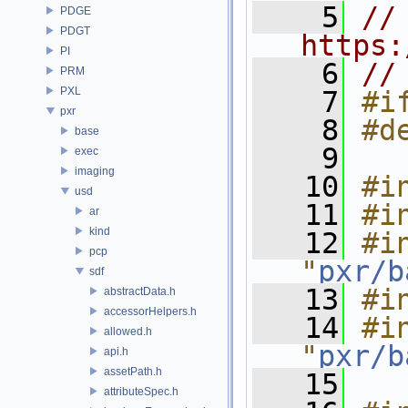
    5
// 
PDGE
PDGT
https:
PI
    6
//
PRM
PXL
    7
#i
pxr
    8
#d
base
    9
exec
imaging
   10
#i
usd
   11
#i
ar
kind
   12
#in
pcp
"
pxr/b
sdf
   13
#i
abstractData.h
accessorHelpers.h
   14
#in
allowed.h
"
pxr/b
api.h
assetPath.h
   15
attributeSpec.h