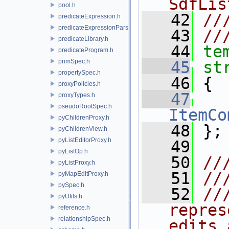
SdfLis
pool.h
   42
//
predicateExpression.h
predicateExpressionParser.h
   43
//
predicateLibrary.h
   44
te
predicateProgram.h
primSpec.h
   45
st
propertySpec.h
   46
 {
proxyPolicies.h
   47
proxyTypes.h
pseudoRootSpec.h
ItemCo
pyChildrenProxy.h
   48
 };
pyChildrenView.h
pyListEditorProxy.h
   49
pyListOp.h
   50
//
pyListProxy.h
   51
//
pyMapEditProxy.h
pySpec.h
   52
//
pyUtils.h
repres
reference.h
relationshipSpec.h
edits 