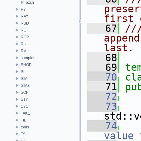
pxr.h
preser
PY
first 
RAY
RBD
   67
//
RE
append
ROP
RU
last.
RV
   68
samples
   69
te
SHOP
SI
   70
cl
SIM
   71
pu
SIMZ
SOP
   72
STY
   73
SYS
std::v
TAKE
TIL
   74
tools
value_
TS
UI