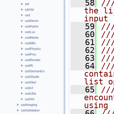
   58
//
sdr
the li
sdrOsl
usd
input 
usdGeom
   59
//
usdHydra
   60
//
usdLux
usdMedia
   61
//
usdMtlx
   62
//
usdPhysics
usdProc
   63
//
usdRender
   64
//
usdRi
contai
usdSemantics
usdShade
list o
usdSkel
   65
//
usdUI
usdUtils
encoun
usdVol
using
usdImaging
usdValidation
   66
//