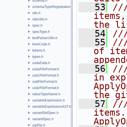
schema.h
   53
//
schemaTypeRegistration.h
items,
site.h
siteUtils.h
the li
spec.h
   54
//
specType.h
textParserUtils.h
   55
//
timeCode.h
of ite
tokens.h
types.h
append
usdaData.h
   56
//
usdaFileFormat.h
in exp
usdcFileFormat.h
usdFileFormat.h
ApplyO
usdzFileFormat.h
the gi
valueTypeName.h
variableExpression.h
   57
//
variableExpressionAST.h
items.
variantSetSpec.h
ApplyO
variantSpec.h
zipFile.h