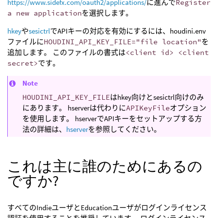
https://www.sidefx.com/oauth2/applications/
に進んで
Register
a new application
を選択します。
hkey
や
sesictrl
でAPIキーの対応を有効にするには、houdini.env
ファイルに
HOUDINI_API_KEY_FILE="file location"
を
追加します。 このファイルの書式は
<client id> <client
secret>
です。
Note
HOUDINI_API_KEY_FILE
はhkey向けとsesictrl向けのみ
にあります。 hserverは代わりに
APIKeyFile
オプション
を使用します。 hserverでAPIキーをセットアップする方
法の詳細は、
hserver
を参照してください。
これは主に誰のためにあるの
ですか?
すべてのIndieユーザとEducationユーザがログインライセンス