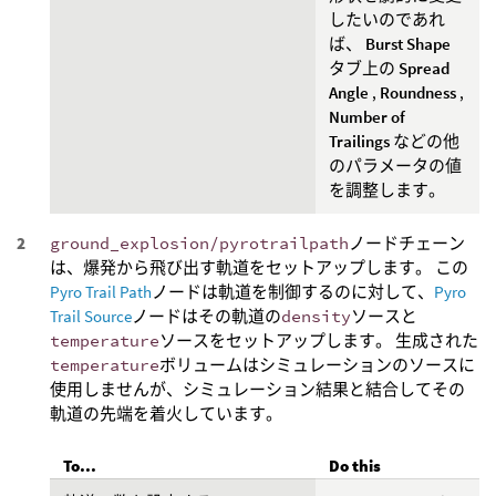
したいのであれ
ば、
Burst Shape
タブ上の
Spread
Angle
,
Roundness
,
Number of
Trailings
などの他
のパラメータの値
を調整します。
ground_explosion/pyrotrailpath
ノードチェーン
は、爆発から飛び出す軌道をセットアップします。 この
Pyro Trail Path
ノードは軌道を制御するのに対して、
Pyro
Trail Source
ノードはその軌道の
density
ソースと
temperature
ソースをセットアップします。 生成された
temperature
ボリュームはシミュレーションのソースに
使用しませんが、シミュレーション結果と結合してその
軌道の先端を着火しています。
To...
Do this