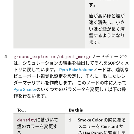
す。
値が高いほど煙が
速く消失し、小さ
いほど煙が長く滞
留するようになり
ます。
ground_explosion/object_merge
ノードチェーンで
は、シミュレーションの結果を抽出してそれをSOPジオメ
トリに戻しています。
Pyro Bake Volume
ノードは、適切な
ビューポート視覚化設定を設定し、それに一致したレン
ダーマテリアルを作成します。 このノードの中に入って
Pyro Shader
のいくつかのパラメータを変更して以下の操
作を行ないます。
To...
Do this
density
に基づいて
Smoke Color
の隣にある
煙のカラーを変更す
メニューを
Constant
か
る
ら
Use Ramp
に変更しま