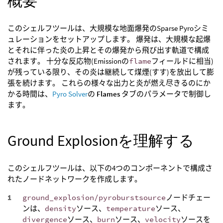
概要
このシェルフツールは、大規模な地面爆発のSparse Pyroシミ
ュレーションをセットアップします。 爆発は、大規模な起爆
とそれに伴った炎の上昇とその爆発から飛び出す軌道で構成
されます。 十分な反応物(Emissionの
flame
フィールドに相当)
が残っている限り、その炎は継続して煤煙(すす)を放出して膨
張を続けます。 これらの様々な出力と炎が燃え尽きるのにか
かる時間は、
Pyro Solver
の
Flames
タブのパラメータで制御し
ます。
Ground Explosionを理解する
このシェルフツールは、以下の4つのコンポーネントで構成さ
れたノードネットワークを作成します。
ground_explosion/pyroburstsource
ノードチェー
ンは、
density
ソース、
temperature
ソース、
divergence
ソース、
burn
ソース、
velocity
ソースを