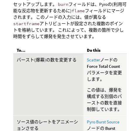
セットアップします。
burn
フィールドは、Pyroの(利用可
能な反応物を更新するために)
flame
フィールドにマージ
されます。 このノードの入力には、値が異なる
startframe
アトリビュートが設定された複数のポイン
トを格納しています。 これによって、複数の箇所で少し
時間をずらして爆発を発生させています。
To...
Do this
バースト(爆幕)の数を変更する
Scatter
ノードの
Force Total Count
パラメータを変更
します。
この値は、爆発を
構成する別個のバ
ーストの数を直接
制御しています。
ソース値のレートをアニメーシ
Pyro Burst Source
ョンさせる
ノードの
Burst