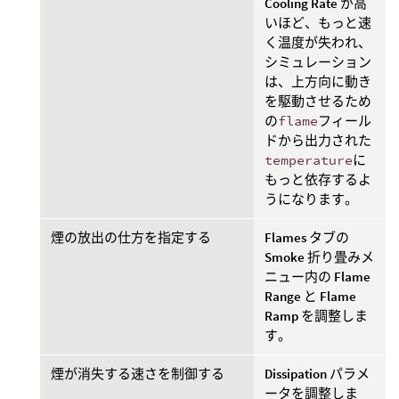
Cooling Rate
が高
いほど、もっと速
く温度が失われ、
シミュレーション
は、上方向に動き
を駆動させるため
の
flame
フィール
ドから出力された
temperature
に
もっと依存するよ
うになります。
煙の放出の仕方を指定する
Flames
タブの
Smoke
折り畳みメ
ニュー内の
Flame
Range
と
Flame
Ramp
を調整しま
す。
煙が消失する速さを制御する
Dissipation
パラメ
ータを調整しま