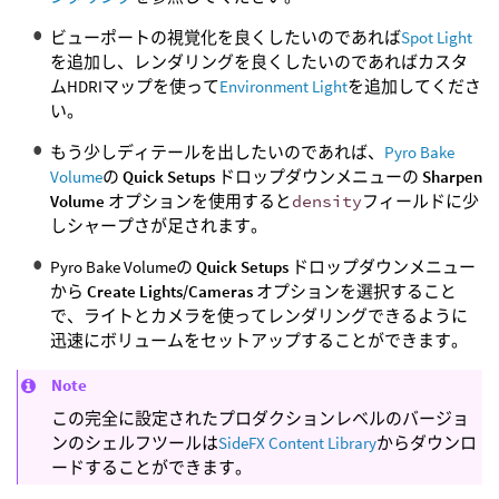
ビューポートの視覚化を良くしたいのであれば
Spot Light
を追加し、レンダリングを良くしたいのであればカスタ
ムHDRIマップを使って
Environment Light
を追加してくださ
い。
もう少しディテールを出したいのであれば、
Pyro Bake
Volume
の
Quick Setups
ドロップダウンメニューの
Sharpen
Volume
オプションを使用すると
density
フィールドに少
しシャープさが足されます。
Pyro Bake Volumeの
Quick Setups
ドロップダウンメニュー
から
Create Lights/Cameras
オプションを選択すること
で、ライトとカメラを使ってレンダリングできるように
迅速にボリュームをセットアップすることができます。
Note
この完全に設定されたプロダクションレベルのバージョ
ンのシェルフツールは
SideFX Content Library
からダウンロ
ードすることができます。