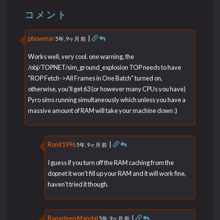
コメント
pbowmar
|
5年, 9ヶ月 前
Works well, very cool. one warning, the
/obj/TOPNET/sim_ground_explosion TOP needs to have
"ROP Fetch->All Frames in One Batch" turned on,
otherwise, you'll get 63 (or however many CPUs you have)
Pyro sims running simultaneously which unless you have a
massive amount of RAM will take your machine down :)
Ronit1996
|
5年, 9ヶ月 前
I guess if you turn off the RAM caching from the
dopnet it won't fill up your RAM and it will work fine,
haven't tried it though.
Ranadeep Mandal
|
5年, 9ヶ月 前