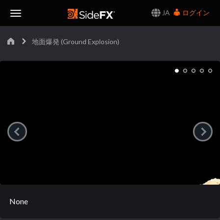
JA
ログイン
Toggle
地面爆発 (Ground Explosion)
Navigation
None