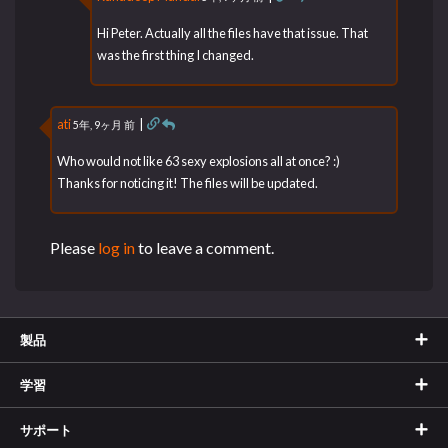
Hi Peter. Actually all the files have that issue. That
was the first thing I changed.
ati
|
5年, 9ヶ月 前
Who would not like 63 sexy explosions all at once? :)
Thanks for noticing it! The files will be updated.
Please
log in
to leave a comment.
製品
学習
サポート