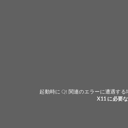
起動時に Qt 関連のエラーに遭遇す
X11 に必要