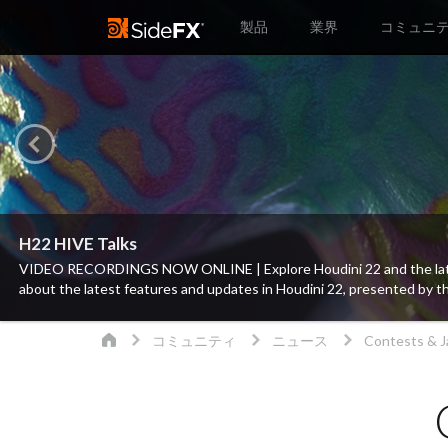
製品
業界
コミュニ
Houdini 22 Sneak Peek
Houdini 22 のスニークピークへようこそ。 この新機能紹介
Copernicusによるテクスチャ合成や VFX、そしてガウシアン
コミュニティ
ニュース
Contests & 