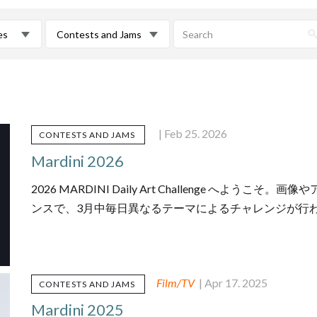
es
Contests and Jams
| Feb 25. 2026
CONTESTS AND JAMS
Mardini 2026
2026 MARDINI Daily Art Challenge へ
ンスで、3月中毎日異なるテーマによるチャレンジが行
Film/TV
| Apr 17. 2025
CONTESTS AND JAMS
Mardini 2025