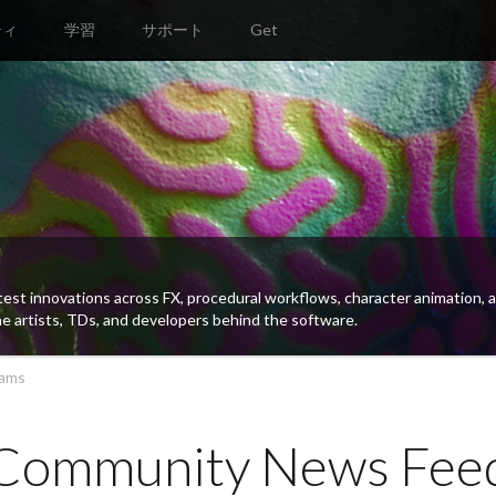
ティ
学習
サポート
Get
では刺激的な新ツール、キャラクタアニメーション、リギング、リターゲティン
スプラッティングなどの新技術を紹介しています。
Jams
Community News Fee