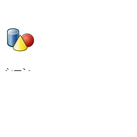
シーン
構築
Houdini のデジタルアセットを使うことで、シーンの
コンポーネントを簡単に更新可能なパーツに分け、保
存し、外部アセットマネージメントツールなどを使っ
てシーンのレイアウトをすることも可能です。Houdini