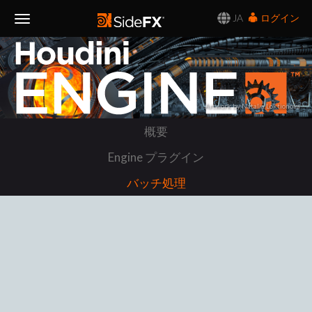
JA
ログイン
Toggle
Navigation
Artwork by Natalia Loktionova
概要
Engine プラグイン
バッチ処理