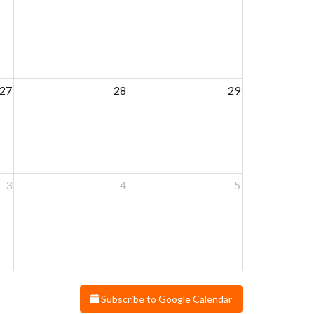
27
28
29
3
4
5
Subscribe to Google Calendar