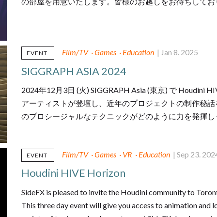
の部屋を用意いたします。皆様のお越しをお待ちしてお
Film/TV
·
Games
·
Education
| Jan 8. 2025
EVENT
SIGGRAPH ASIA 2024
2024年12月3日 (火) SIGGRAPH Asia (東京) で Hou
アーティストが登壇し、近年のプロジェクトの制作秘話を語
のプロシージャルなテクニックがどのように力を発揮し
Film/TV
·
Games
·
VR
·
Education
| Sep 23. 202
EVENT
Houdini HIVE Horizon
SideFX is pleased to invite the Houdini community to Toro
This three day event will give you access to animation and