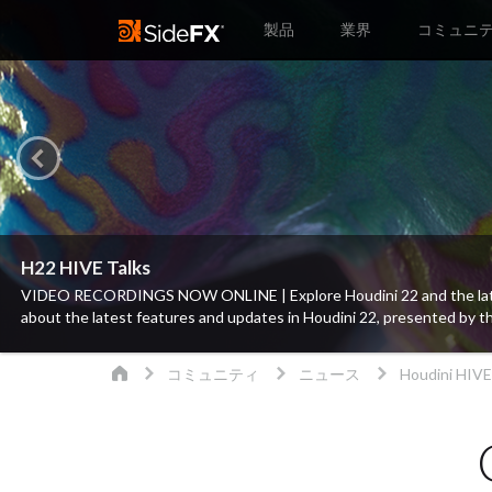
製品
業界
コミュニ
Houdini 22 Sneak Peek
Houdini 22 のスニークピークへようこそ。 この新機能紹介
Copernicusによるテクスチャ合成や VFX、そしてガウシアン
コミュニティ
ニュース
Houdini HIVE