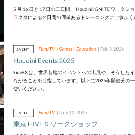
5 月 16 日と 17 日の二日間、 Houdini IGNITE ワ
ラクタによる 2 日間の価値あるトレーニングにご参加く
Film/TV
·
Games
·
Education
| Feb 3. 2026
EVENT
Houdini Events 2025
SideFX は、世界各地のイベントへの出展や、そうしたイ
ながることを目指しています。以下に2025年開催分の
使いください。
Film/TV
| Nov 10. 2025
EVENT
東京 HIVE & ワークショップ