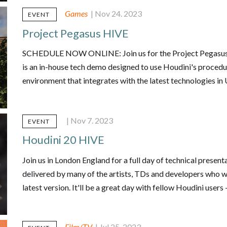
Games
| Nov 24. 2023
EVENT
Project Pegasus HIVE
SCHEDULE NOW ONLINE: Join us for the Project Pegasus 
is an in-house tech demo designed to use Houdini's proced
environment that integrates with the latest technologies in 
| Nov 7. 2023
EVENT
Houdini 20 HIVE
Join us in London England for a full day of technical presen
delivered by many of the artists, TDs and developers who 
latest version. It'll be a great day with fellow Houdini users
Film/TV
| Jul 25. 2023