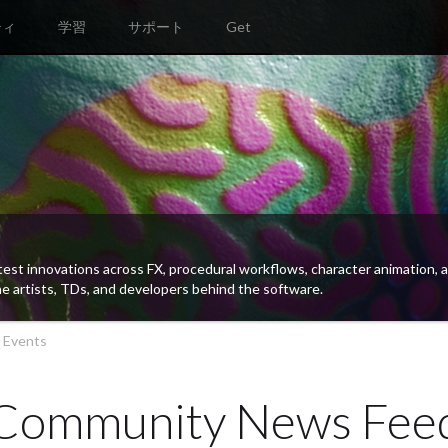
ティ
学習
サポート
Get
では刺激的な新ツール、キャラクタアニメーション、リギング、リターゲティン
スプラッティングなどの新技術を紹介しています。
 Events
Community News Fee