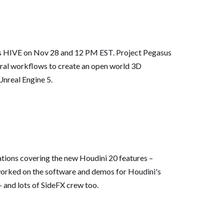
HIVE on Nov 28 and 12 PM EST. Project Pegasus
ural workflows to create an open world 3D
Unreal Engine 5.
tations covering the new Houdini 20 features –
worked on the software and demos for Houdini's
 – and lots of SideFX crew too.