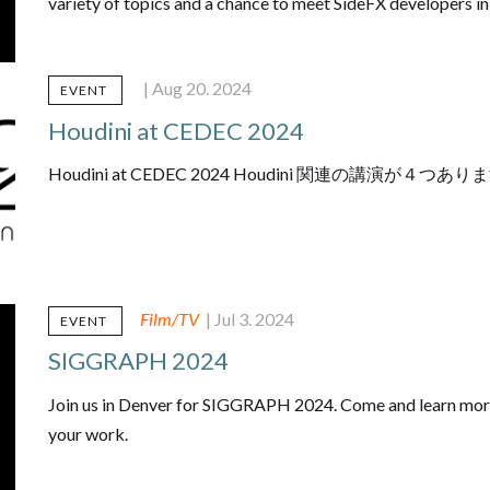
variety of topics and a chance to meet SideFX developers in 
| Aug 20. 2024
EVENT
Houdini at CEDEC 2024
Houdini at CEDEC 2024 Houdini 関連の講演が４つあ
Film/TV
| Jul 3. 2024
EVENT
SIGGRAPH 2024
Join us in Denver for SIGGRAPH 2024. Come and learn more 
your work.