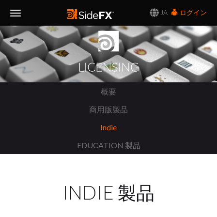
JA
ログイン
Toggle
Navigation
概要
商用版製品
Indie
EDUCATION 製品
INDIE 製品