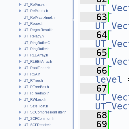
UT_RefArray.h
UT_Vec
UT_RefMatrix.h
   63
UT_RefMatrixImpl.h
UT_Vec
UT_Regex.h
UT_RegexResult.h
   64
UT_Relacy.h
UT_Vec
UT_RingBuffer.C
UT_RingBuffer.h
   65
UT_RLEArray.h
UT_Vec
UT_RLEBitArray.h
   66
UT_RootFinder.h
UT_RSA.h
level
 
UT_RTree.h
   67
UT_RTreeBox.h
UT_RTreeImpl.h
UT_Vec
UT_RWLock.h
UT_Vec
UT_SafeFloat.h
   68
UT_SCCompressionFilter.h
UT_SCFCommon.h
   69
  
UT_SCFReader.h