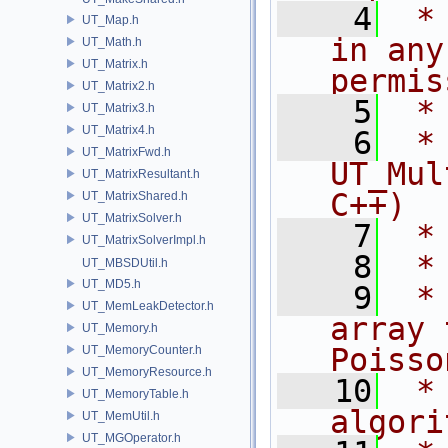
    4
 *
UT_Map.h
in any
UT_Math.h
UT_Matrix.h
permis
UT_Matrix2.h
    5
 *
UT_Matrix3.h
UT_Matrix4.h
    6
 * NA
UT_MatrixFwd.h
UT_Mul
UT_MatrixResultant.h
C++)
UT_MatrixShared.h
UT_MatrixSolver.h
    7
 *
UT_MatrixSolverImpl.h
    8
 *
UT_MBSDUtil.h
UT_MD5.h
    9
 *
UT_MemLeakDetector.h
array 
UT_Memory.h
Poisso
UT_MemoryCounter.h
UT_MemoryResource.h
   10
 *
UT_MemoryTable.h
algori
UT_MemUtil.h
UT_MGOperator.h