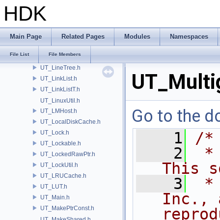
UT_KDTree.h
HDK
UT_KnownPath.h
UT_LabeledCapacity.h
UT_LatinSampler.h
Main Page
Related Pages
Modules
Namespaces
UT_LHSTuple.h
File List
File Members
UT_LinearProgram.h
UT_LineTree.h
UT_Multig
UT_LinkList.h
UT_LinkListT.h
UT_LinuxUtil.h
Go to the do
UT_LMHost.h
UT_LocalDiskCache.h
UT_Lock.h
    1
/*
UT_Lockable.h
    2
 *
UT_LockedRawPtr.h
This s
UT_LockUtil.h
UT_LRUCache.h
    3
 *
UT_LUT.h
Inc., 
UT_Main.h
UT_MakePtrConst.h
reprod
UT_MakeShared.h