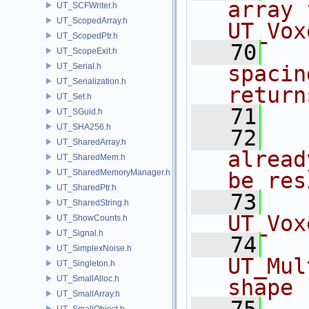
array 
UT_SCFWriter.h
UT_ScopedArray.h
UT_Vox
UT_ScopedPtr.h
   70
  
UT_ScopeExit.h
UT_Serial.h
spacin
UT_Serialization.h
return
UT_Set.h
   71
  
UT_SGuid.h
UT_SHA256.h
   72
  
UT_SharedArray.h
alread
UT_SharedMem.h
UT_SharedMemoryManager.h
be res
UT_SharedPtr.h
   73
  
UT_SharedString.h
UT_Vox
UT_ShowCounts.h
UT_Signal.h
   74
  
UT_SimplexNoise.h
UT_Mul
UT_Singleton.h
UT_SmallAlloc.h
shape 
UT_SmallArray.h
UT_SmallObject.h