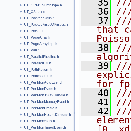
   35
//
UT_ORMColumnType.h
   36
//
UT_OStream.h
   37
//
UT_PackageUtils.h
UT_PackedArrayOfArrays.h
that c
UT_Packet.h
Poisso
UT_PageArray.h
UT_PageArrayImpl.h
   38
//
UT_Pair.h
algori
UT_ParallelPipeline.h
   39
//
UT_ParallelUtil.h
UT_PathPattern.h
explic
UT_PathSearch.h
for fp
UT_PerfMonAutoEvent.h
UT_PerfMonEvent.h
   40
//
UT_PerfMonJSONHandle.h
   41
//
UT_PerfMonMemoryEvent.h
   42
//
UT_PerfMonProfile.h
UT_PerfMonRecordOptions.h
elemen
UT_PerfMonStats.h
[0..xd
UT_PerfMonTimedEvent.h