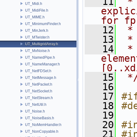
   11
 *
UT_Midi.h
explic
UT_MidiFile.h
UT_MIME.h
for fp
UT_MinimumFinder.h
   12
 *
UT_MinJerk.h
   13
 *
UT_MTwister.h
UT_MultigridArray.h
   14
 *
UT_MxNoise.h
elemen
UT_NamedPipe.h
UT_NameManager.h
[0..xd
UT_NetFDSet.h
   15
 *
UT_NetMessage.h
   16
UT_NetPacket.h
UT_NetSocket.h
   17
#i
UT_NetStream.h
   18
#d
UT_NetUtil.h
UT_Noise.h
   19
UT_NoiseBasis.h
   20
#i
UT_NoMemHandler.h
   21
#i
UT_NonCopyable.h