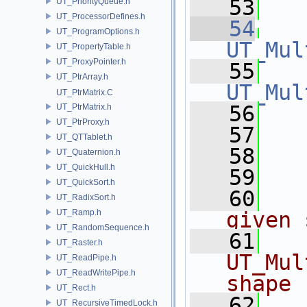
   53
  
UT_PriorityQueue.h
UT_ProcessorDefines.h
   54
UT_ProgramOptions.h
UT_Mul
UT_PropertyTable.h
UT_ProxyPointer.h
   55
UT_PtrArray.h
UT_Mul
UT_PtrMatrix.C
   56
   
UT_PtrMatrix.h
UT_PtrProxy.h
   57
   
UT_QTTablet.h
   58
   
UT_Quaternion.h
UT_QuickHull.h
   59
UT_QuickSort.h
   60
  
UT_RadixSort.h
UT_Ramp.h
given 
UT_RandomSequence.h
   61
  
UT_Raster.h
UT_Mul
UT_ReadPipe.h
UT_ReadWritePipe.h
shape 
UT_Rect.h
   62
UT_RecursiveTimedLock.h