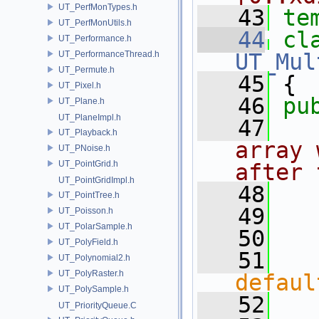
UT_PerfMonTypes.h
   43
te
UT_PerfMonUtils.h
   44
cl
UT_Performance.h
UT_PerformanceThread.h
UT_Mul
UT_Permute.h
   45
 {
UT_Pixel.h
   46
pu
UT_Plane.h
UT_PlaneImpl.h
   47
  
UT_Playback.h
array 
UT_PNoise.h
UT_PointGrid.h
after 
UT_PointGridImpl.h
   48
  
UT_PointTree.h
   49
UT_Poisson.h
UT_PolarSample.h
   50
UT_PolyField.h
   51
   
UT_Polynomial2.h
UT_PolyRaster.h
defaul
UT_PolySample.h
   52
UT_PriorityQueue.C