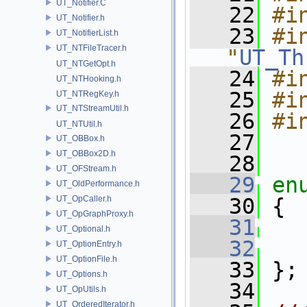
UT_Notifier.C
   22
#i
UT_Notifier.h
   23
#in
UT_NotifierList.h
UT_NTFileTracer.h
"
UT_Th
UT_NTGetOpt.h
   24
#i
UT_NTHooking.h
   25
#i
UT_NTRegKey.h
UT_NTStreamUtil.h
   26
#i
UT_NTUtil.h
   27
UT_OBBox.h
UT_OBBox2D.h
   28
UT_OFStream.h
   29
en
UT_OldPerformance.h
UT_OpCaller.h
   30
 {
UT_OpGraphProxy.h
   31
UT_Optional.h
   32
UT_OptionEntry.h
UT_OptionFile.h
   33
 };
UT_Options.h
   34
UT_OpUtils.h
UT_OrderedIterator.h