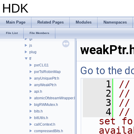
HDK
PRM
PXL
pxr
Main Page
Related Pages
Modules
Namespaces
base
arch
File List
File Members
gf
weakPtr.
js
plug
tf
pxrCLI11
Go to the do
pxrTslRobinMap
anyUniquePtr.h
    1
//
anyWeakPtr.h
    2
//
api.h
atomicOfstreamWrapper.h
    3
//
bigRWMutex.h
    4
//
bits.h
bitUtils.h
set fo
callContext.h
availa
compressedBits.h