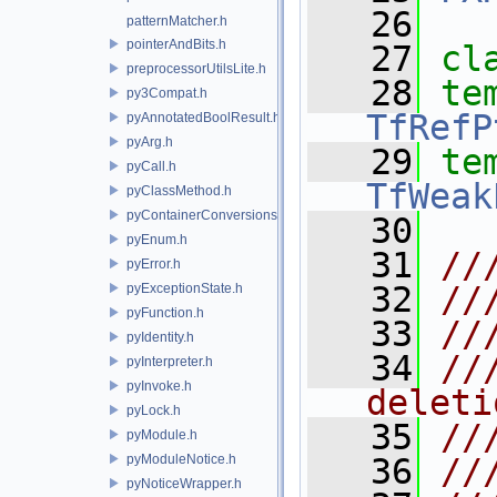
   26
patternMatcher.h
pointerAndBits.h
   27
cl
preprocessorUtilsLite.h
   28
te
py3Compat.h
TfRefP
pyAnnotatedBoolResult.h
pyArg.h
   29
te
pyCall.h
TfWeak
pyClassMethod.h
pyContainerConversions.h
   30
pyEnum.h
   31
//
pyError.h
   32
//
pyExceptionState.h
pyFunction.h
   33
//
pyIdentity.h
   34
//
pyInterpreter.h
pyInvoke.h
deleti
pyLock.h
   35
//
pyModule.h
pyModuleNotice.h
   36
//
pyNoticeWrapper.h