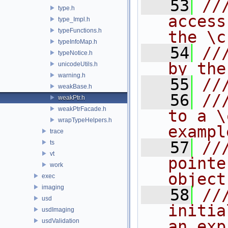
   53
//
type.h
access
type_Impl.h
typeFunctions.h
the \c
typeInfoMap.h
   54
//
typeNotice.h
by the
unicodeUtils.h
warning.h
   55
//
weakBase.h
   56
//
weakPtr.h
weakPtrFacade.h
to a \
wrapTypeHelpers.h
exampl
trace
   57
//
ts
vt
pointe
work
object
exec
imaging
   58
//
usd
initia
usdImaging
usdValidation
an exp