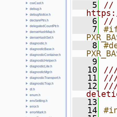
    5
// 
cxxCast.h
debug.h
https:
debugNotice.h
    6
//
declarePtrs.h
delegatedCountPtr.h
    7
#if
denseHashMap.h
PXR_BA
denseHashSet.h
    8
#de
diagnostic.h
diagnosticBase.h
PXR_BA
diagnosticContainer.h
    9
diagnosticHelper.h
diagnosticLite.h
   10
//
diagnosticMgr.h
   11
//
diagnosticTransport.h
   12
//
diagnosticTrap.h
dl.h
deleti
enum.h
   13
envSetting.h
error.h
   14
#i
errorMark.h