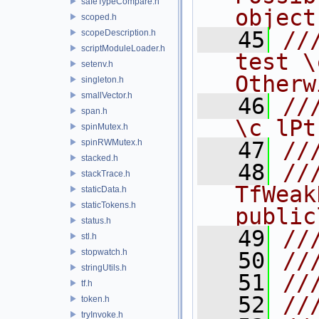
safeTypeCompare.h
object
scoped.h
   45
//
scopeDescription.h
scriptModuleLoader.h
test \
setenv.h
Otherw
singleton.h
smallVector.h
   46
//
span.h
\c lPt
spinMutex.h
spinRWMutex.h
   47
//
stacked.h
   48
//
stackTrace.h
TfWeak
staticData.h
staticTokens.h
public
status.h
   49
//
stl.h
stopwatch.h
   50
//
stringUtils.h
   51
//
tf.h
   52
//
token.h
tryInvoke.h