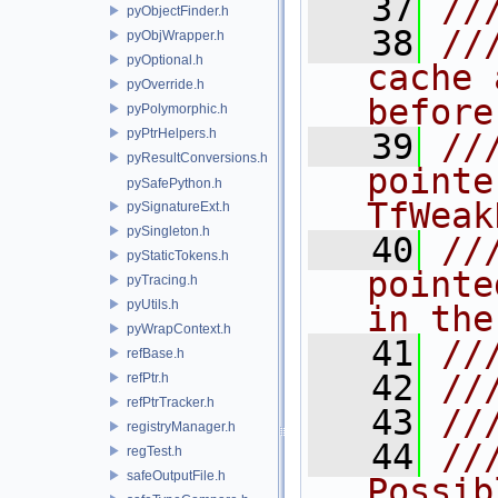
   37
//
pyObjectFinder.h
   38
//
pyObjWrapper.h
pyOptional.h
cache 
pyOverride.h
before
pyPolymorphic.h
pyPtrHelpers.h
   39
//
pyResultConversions.h
pointe
pySafePython.h
TfWeak
pySignatureExt.h
pySingleton.h
   40
//
pyStaticTokens.h
pointe
pyTracing.h
pyUtils.h
in the
pyWrapContext.h
   41
//
refBase.h
   42
//
refPtr.h
refPtrTracker.h
   43
//
registryManager.h
   44
//
regTest.h
safeOutputFile.h
Possib