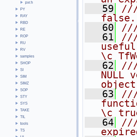
pxr.h
   59
//
PY
false.
RAY
RBD
   60
//
RE
   61
//
ROP
RU
useful
RV
\c TfW
samples
   62
//
SHOP
SI
NULL v
SIM
object
SIMZ
SOP
   63
//
STY
functi
SYS
\c tru
TAKE
TIL
   64
//
tools
expire
TS
UI