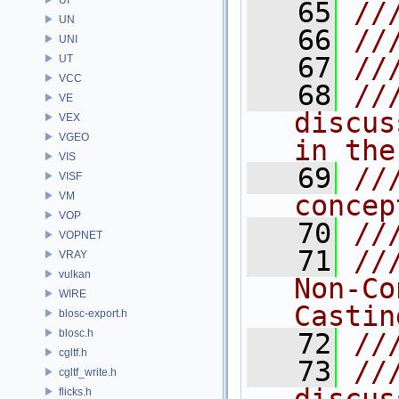
   65
//
UN
   66
//
UNI
   67
//
UT
VCC
   68
//
VE
discus
VEX
VGEO
in the
VIS
   69
//
VISF
VM
concep
VOP
   70
//
VOPNET
   71
//
VRAY
vulkan
Non-Co
WIRE
Castin
blosc-export.h
blosc.h
   72
//
cgltf.h
   73
//
cgltf_write.h
flicks.h