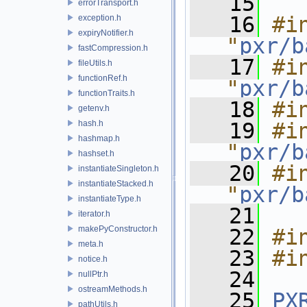
   15
errorTransport.h
   16
#in
exception.h
expiryNotifier.h
"
pxr/b
fastCompression.h
   17
#in
fileUtils.h
functionRef.h
"
pxr/b
functionTraits.h
   18
#i
getenv.h
hash.h
   19
#in
hashmap.h
"
pxr/b
hashset.h
   20
#in
instantiateSingleton.h
instantiateStacked.h
"
pxr/b
instantiateType.h
   21
iterator.h
makePyConstructor.h
   22
#i
meta.h
   23
#i
notice.h
   24
nullPtr.h
ostreamMethods.h
   25
PX
pathUtils.h