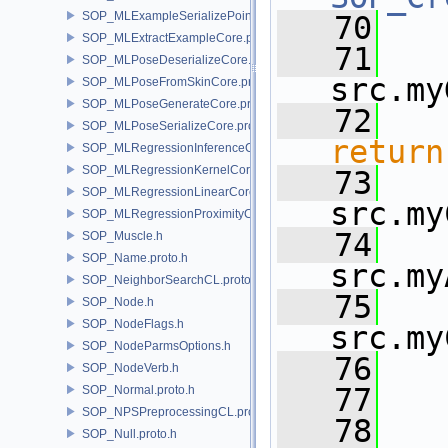
SOP_MLExampleSerializePoint.proto.h
   70
SOP_MLExtractExampleCore.proto.h
   71
SOP_MLPoseDeserializeCore.proto.h
src.my
SOP_MLPoseFromSkinCore.proto.h
SOP_MLPoseGenerateCore.proto.h
   72
SOP_MLPoseSerializeCore.proto.h
return
SOP_MLRegressionInferenceCore.proto.h
SOP_MLRegressionKernelCore.proto.h
   73
SOP_MLRegressionLinearCore.proto.h
src.my
SOP_MLRegressionProximityCore.proto.h
   74
SOP_Muscle.h
SOP_Name.proto.h
src.my
SOP_NeighborSearchCL.proto.h
   75
SOP_Node.h
SOP_NodeFlags.h
src.my
SOP_NodeParmsOptions.h
   76
SOP_NodeVerb.h
   77
SOP_Normal.proto.h
SOP_NPSPreprocessingCL.proto.h
   78
SOP_Null.proto.h