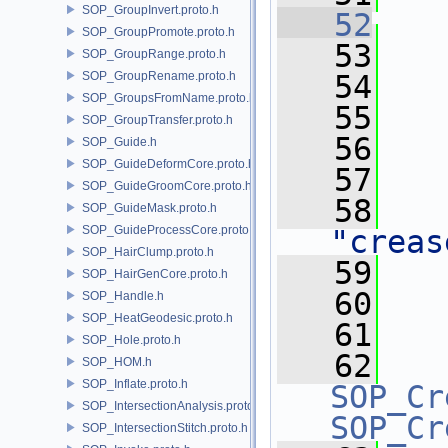
SOP_GroupInvert.proto.h
   52
SOP_GroupPromote.proto.h
   53
   
SOP_GroupRange.proto.h
SOP_GroupRename.proto.h
   54
   
SOP_GroupsFromName.proto.h
   55
   
SOP_GroupTransfer.proto.h
   56
   
SOP_Guide.h
SOP_GuideDeformCore.proto.h
   57
   
SOP_GuideGroomCore.proto.h
   58
SOP_GuideMask.proto.h
SOP_GuideProcessCore.proto.h
"creas
SOP_HairClump.proto.h
   59
SOP_HairGenCore.proto.h
   60
   
SOP_Handle.h
SOP_HeatGeodesic.proto.h
   61
SOP_Hole.proto.h
   62
SOP_HOM.h
SOP_Inflate.proto.h
SOP_Cr
SOP_IntersectionAnalysis.proto.h
SOP_Cr
SOP_IntersectionStitch.proto.h