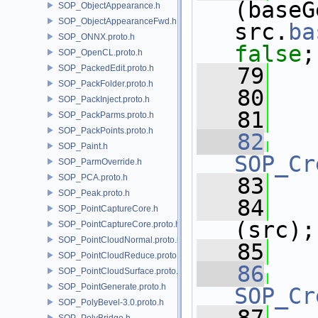
(baseG
SOP_ObjectAppearance.h
SOP_ObjectAppearanceFwd.h
src.
ba
SOP_ONNX.proto.h
false
;
SOP_OpenCL.proto.h
SOP_PackedEdit.proto.h
   79
SOP_PackFolder.proto.h
   80
SOP_PackInject.proto.h
   81
   
SOP_PackParms.proto.h
SOP_PackPoints.proto.h
   82
SOP_Paint.h
SOP_Cr
SOP_ParmOverride.h
SOP_PCA.proto.h
   83
SOP_Peak.proto.h
   84
SOP_PointCaptureCore.h
(src);
SOP_PointCaptureCore.proto.h
SOP_PointCloudNormal.proto.h
   85
   
SOP_PointCloudReduce.proto.h
   86
SOP_PointCloudSurface.proto.h
SOP_PointGenerate.proto.h
SOP_Cr
SOP_PolyBevel-3.0.proto.h
SOP_PolyBridge.h