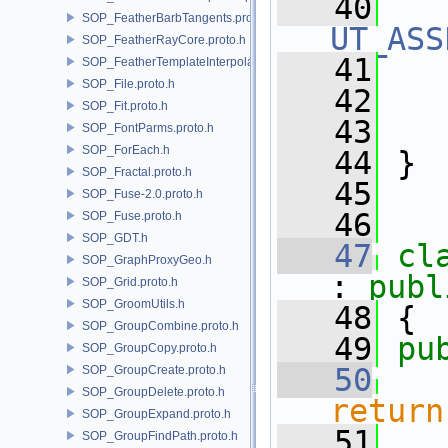
   40
SOP_FeatherBarbTangents.proto.h
UT_ASS
SOP_FeatherRayCore.proto.h
   41
   
SOP_FeatherTemplateInterpolate.proto.h
SOP_File.proto.h
   42
   
SOP_Fit.proto.h
   43
SOP_FontParms.proto.h
SOP_ForEach.h
   44
 }
SOP_Fractal.proto.h
   45
SOP_Fuse-2.0.proto.h
   46
SOP_Fuse.proto.h
SOP_GDT.h
   47
cl
SOP_GraphProxyGeo.h
: 
publ
SOP_Grid.proto.h
SOP_GroomUtils.h
   48
 {
SOP_GroupCombine.proto.h
   49
pu
SOP_GroupCopy.proto.h
   50
SOP_GroupCreate.proto.h
SOP_GroupDelete.proto.h
return
SOP_GroupExpand.proto.h
   51
SOP_GroupFindPath.proto.h