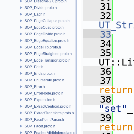
SOP_Dissolve-2.0.proto.h
   31
SOP_Divide.proto.h
   32
SOP_Each.h
SOP_EdgeCollapse.proto.h
UT_Str
SOP_EdgeCusp.proto.h
   33
SOP_EdgeDivide.proto.h
   34
   
SOP_EdgeEqualize.proto.h
SOP_EdgeFlip.proto.h
   35
SOP_EdgeStraighten.proto.h
UT::Li
SOP_EdgeTransport.proto.h
SOP_Edit.h
   36
SOP_Ends.proto.h
   37
SOP_Enumerate.proto.h
SOP_Error.h
return
SOP_ErrorNode.proto.h
   38
SOP_Expression.h
"set"
_
SOP_ExtractCentroid.proto.h
SOP_ExtractTransform.proto.h
   39
SOP_FacePointParser.h
return
SOP_Facet.proto.h
SOP_FeatherAttribInterpolate.proto.h