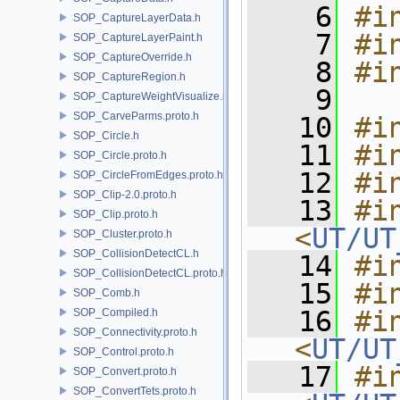
    6
#i
SOP_CaptureLayerData.h
    7
#i
SOP_CaptureLayerPaint.h
SOP_CaptureOverride.h
    8
#i
SOP_CaptureRegion.h
    9
SOP_CaptureWeightVisualize.h
SOP_CarveParms.proto.h
   10
#i
SOP_Circle.h
   11
#i
SOP_Circle.proto.h
   12
#i
SOP_CircleFromEdges.proto.h
SOP_Clip-2.0.proto.h
   13
#in
SOP_Clip.proto.h
<
UT/UT
SOP_Cluster.proto.h
SOP_CollisionDetectCL.h
   14
#i
SOP_CollisionDetectCL.proto.h
   15
#i
SOP_Comb.h
   16
#in
SOP_Compiled.h
SOP_Connectivity.proto.h
<
UT/UT
SOP_Control.proto.h
   17
#in
SOP_Convert.proto.h
SOP_ConvertTets.proto.h