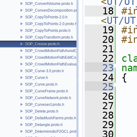
<
UT/UT
SOP_ConvertVolume.proto.h
   18
#in
SOP_ConvexDecomposition.proto.h
SOP_CopyToPoints-2.0.h
<
UT/UT
SOP_CopyToPoints-2.0.proto.h
   19
#i
SOP_CopyToPoints.proto.h
   20
#i
SOP_CopyTransform.proto.h
SOP_Crease.proto.h
   21
SOP_CrowdMotionPathAvoidCore.proto.h
   22
cl
SOP_CrowdMotionPathEditCore.proto.h
SOP_CrowdMotionPathEvaluateCore.proto.h
   23
na
SOP_Curve-3.0.proto.h
   24
 {
SOP_Curve.h
   25
SOP_Curve.proto.h
SOP_CurveFrame.proto.h
   26
   
SOP_CurveNetwork.proto.h
   27
SOP_Curvesect.proto.h
SOP_Delete.proto.h
   28
SOP_DeltaMushParms.proto.h
   29
SOP_Detangle.proto.h
   30
   
SOP_DeterministicP2GCL.proto.h