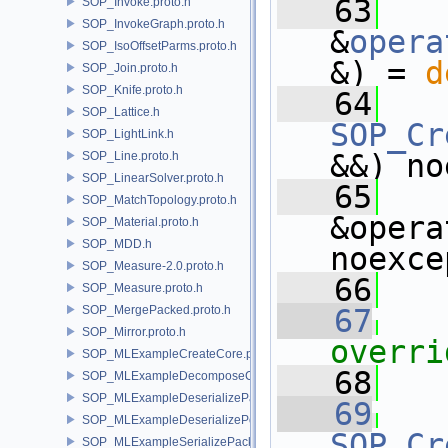
   63
SOP_Invoke.proto.h
SOP_InvokeGraph.proto.h
&
opera
SOP_IsoOffsetParms.proto.h
&) = 
d
SOP_Join.proto.h
SOP_Knife.proto.h
   64
SOP_Lattice.h
SOP_Cr
SOP_LightLink.h
&&) no
SOP_Line.proto.h
SOP_LinearSolver.proto.h
   65
SOP_MatchTopology.proto.h
&opera
SOP_Material.proto.h
SOP_MDD.h
noexce
SOP_Measure-2.0.proto.h
   66
SOP_Measure.proto.h
SOP_MergePacked.proto.h
   67
   
SOP_Mirror.proto.h
overri
SOP_MLExampleCreateCore.proto.h
   68
SOP_MLExampleDecomposeCore.proto.h
SOP_MLExampleDeserializePacked.proto.h
   69
SOP_MLExampleDeserializePoint.proto.h
SOP_Cr
SOP_MLExampleSerializePacked.proto.h