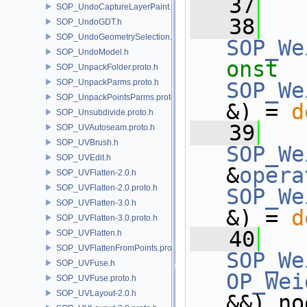
   37
SOP_UndoCaptureLayerPaint.h
   38
SOP_UndoGDT.h
SOP_UndoGeometrySelection.h
SOP_We
SOP_UndoModel.h
onst
SOP_UnpackFolder.proto.h
SOP_UnpackParms.proto.h
SOP_We
SOP_UnpackPointsParms.proto.h
&) = 
d
SOP_Unsubdivide.proto.h
   39
SOP_UVAutoseam.proto.h
SOP_UVBrush.h
SOP_We
SOP_UVEdit.h
&
opera
SOP_UVFlatten-2.0.h
SOP_UVFlatten-2.0.proto.h
SOP_We
SOP_UVFlatten-3.0.h
&) = 
d
SOP_UVFlatten-3.0.proto.h
   40
SOP_UVFlatten.h
SOP_UVFlattenFromPoints.proto.h
SOP_We
SOP_UVFuse.h
OP_Wei
SOP_UVFuse.proto.h
SOP_UVLayout-2.0.h
&&) no