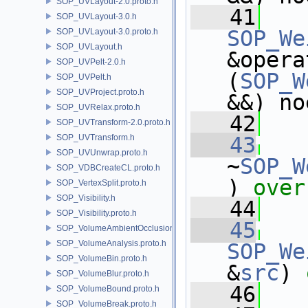
SOP_UVLayout-2.0.proto.h
   41
SOP_UVLayout-3.0.h
SOP_We
SOP_UVLayout-3.0.proto.h
SOP_UVLayout.h
&opera
SOP_UVPelt-2.0.h
(
SOP_W
SOP_UVPelt.h
SOP_UVProject.proto.h
&&) no
SOP_UVRelax.proto.h
   42
SOP_UVTransform-2.0.proto.h
SOP_UVTransform.h
   43
SOP_UVUnwrap.proto.h
~
SOP_W
SOP_VDBCreateCL.proto.h
)
 over
SOP_VertexSplit.proto.h
SOP_Visibility.h
   44
SOP_Visibility.proto.h
   45
SOP_VolumeAmbientOcclusion.proto.h
SOP_VolumeAnalysis.proto.h
SOP_We
SOP_VolumeBin.proto.h
&
src
)
 
SOP_VolumeBlur.proto.h
   46
SOP_VolumeBound.proto.h
SOP_VolumeBreak.proto.h