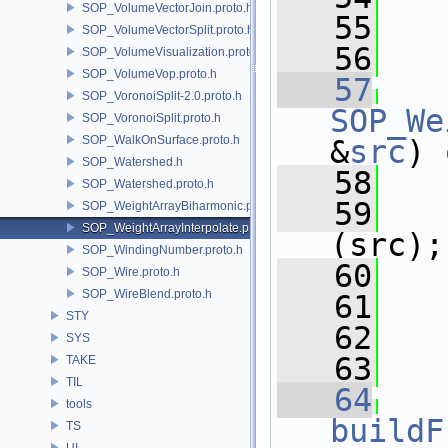
SOP_VolumeVectorJoin.proto.h
   55
SOP_VolumeVectorSplit.proto.h
   56
   
SOP_VolumeVisualization.proto.h
SOP_VolumeVop.proto.h
   57
SOP_VoronoiSplit-2.0.proto.h
SOP_We
SOP_VoronoiSplit.proto.h
SOP_WalkOnSurface.proto.h
&
src
)
 
SOP_Watershed.h
   58
SOP_Watershed.proto.h
   59
SOP_WeightArrayBiharmonic.proto.h
SOP_WeightArrayInterpolate.proto.h
(src);
SOP_WindingNumber.proto.h
   60
   
SOP_Wire.proto.h
SOP_WireBlend.proto.h
   61
STY
   62
SYS
   63
TAKE
TIL
   64
tools
buildF
TS
UI