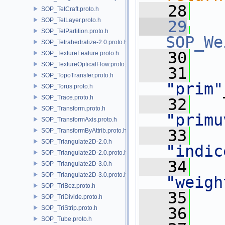
   28
SOP_TetCraft.proto.h
SOP_TetLayer.proto.h
   29
SOP_TetPartition.proto.h
SOP_We
SOP_Tetrahedralize-2.0.proto.h
   30
   
SOP_TextureFeature.proto.h
SOP_TextureOpticalFlow.proto.h
   31
SOP_TopoTransfer.proto.h
"prim"
SOP_Torus.proto.h
SOP_Trace.proto.h
   32
SOP_Transform.proto.h
"primu
SOP_TransformAxis.proto.h
   33
SOP_TransformByAttrib.proto.h
SOP_Triangulate2D-2.0.h
"indic
SOP_Triangulate2D-2.0.proto.h
   34
SOP_Triangulate2D-3.0.h
SOP_Triangulate2D-3.0.proto.h
"weigh
SOP_TriBez.proto.h
   35
SOP_TriDivide.proto.h
SOP_TriStrip.proto.h
   36
   
SOP_Tube.proto.h