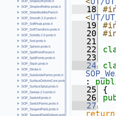
<
UT/UT
SOP_ShapeDiff.proto.h
   18
#in
SOP_SimplexRefine.proto.h
SOP_SlideModifierPaint.h
<
UT/UT
SOP_Smooth-2.0.proto.h
   19
#i
SOP_SoftPeak.proto.h
SOP_SoftTransform.proto.h
   20
#i
SOP_Solidify-2.0.proto.h
   21
SOP_Sort.proto.h
SOP_Sphere.proto.h
   22
cl
SOP_SplitPointParser.h
   23
SOP_SplitPoints.proto.h
   24
cl
SOP_Stash.proto.h
SOP_Stroke.h
SOP_We
SOP_SubdivideParms.proto.h
: 
publ
SOP_SurfaceDeformCore.proto.h
SOP_SurfaceSplat.proto.h
   25
 {
SOP_Sweep-2.0.proto.h
   26
pu
SOP_SwitchIf.proto.h
   27
SOP_SwitchParms.proto.h
SOP_TangentField.proto.h
return
SOP_TangentFieldDeform.proto.h