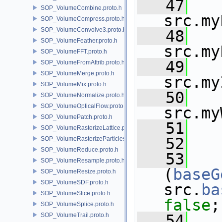
   47
SOP_VolumeCombine.proto.h
src.my
SOP_VolumeCompress.proto.h
SOP_VolumeConvolve3.proto.h
   48
SOP_VolumeFeather.proto.h
src.my
SOP_VolumeFFT.proto.h
   49
SOP_VolumeFromAttrib.proto.h
SOP_VolumeMerge.proto.h
src.my
SOP_VolumeMix.proto.h
   50
SOP_VolumeNormalize.proto.h
SOP_VolumeOpticalFlow.proto.h
src.my
SOP_VolumePatch.proto.h
   51
SOP_VolumeRasterizeLattice.proto.h
   52
SOP_VolumeRasterizeParticles.proto.h
SOP_VolumeReduce.proto.h
   53
SOP_VolumeResample.proto.h
(
baseG
SOP_VolumeResize.proto.h
SOP_VolumeSDF.proto.h
src.
ba
SOP_VolumeSlice.proto.h
false
;
SOP_VolumeSplice.proto.h
SOP_VolumeTrail.proto.h
   54