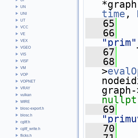
*graph
UN
time
, 
UNI
   65
   
UT
VCC
   66
VE
"prim"
VEX
VGEO
   67
VIS
   68
   
VISF
VM
>
evalO
VOP
nodeid
VOPNET
graph-
VRAY
vulkan
nullpt
WIRE
   69
blosc-export.h
blosc.h
"primu
cgltf.h
   70
cgltf_write.h
flicks.h