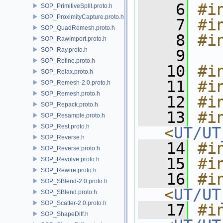
    6
#i
SOP_PrimitiveSplit.proto.h
SOP_ProximityCapture.proto.h
    7
#i
SOP_QuadRemesh.proto.h
    8
#i
SOP_RawImport.proto.h
SOP_Ray.proto.h
    9
SOP_Refine.proto.h
   10
#i
SOP_Relax.proto.h
   11
#i
SOP_Remesh-2.0.proto.h
SOP_Remesh.proto.h
   12
#i
SOP_Repack.proto.h
   13
#in
SOP_Resample.proto.h
SOP_Rest.proto.h
<
UT/UT
SOP_Reverse.h
   14
#i
SOP_Reverse.proto.h
   15
#i
SOP_Revolve.proto.h
SOP_Rewire.proto.h
   16
#in
SOP_SBlend-2.0.proto.h
<
UT/UT
SOP_SBlend.proto.h
SOP_Scatter-2.0.proto.h
   17
#in
SOP_ShapeDiff.h