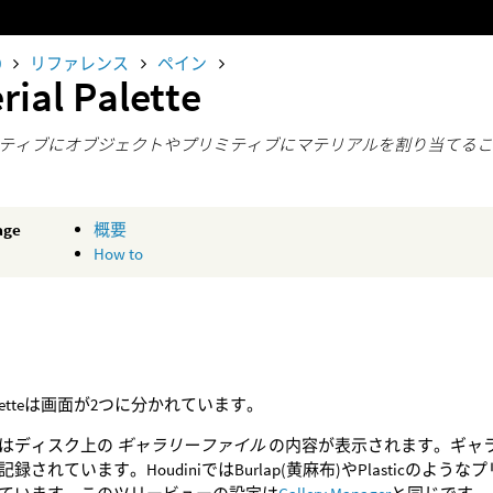
0
リファレンス
ペイン
rial Palette
ティブにオブジェクトやプリミティブにマテリアルを割り当てる
age
概要
How to
l Paletteは画面が2つに分かれています。
はディスク上の
ギャラリーファイル
の内容が表示されます。ギャ
記録されています。HoudiniではBurlap(黄麻布)やPlastic