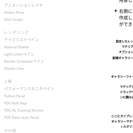
用意し
アニメーションレイヤ
右側に
Motion Mixer
作成し
Shot Sculpt
ができ
レンダリング
テイクリストペイン
Material Palette
Light Linkerペイン
Render Schedulerペイン
Shader View
上級
パフォーマンスモニタペイン
Python Panel
PDG Path Map
PDG ML Training Monitor
PDG Data Layer Panel
その他