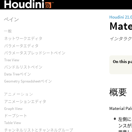
Houdini 21.
ペイン
Mate
一般
インタラク
ネットワークエディタ
パラメータエディタ
パラメータスプレッドシートペイン
Tree View
On this p
バンドルリストペイン
Data Treeペイン
Geometry Spreadsheetペイン
概要
アニメーション
アニメーションエディタ
Materia
Graph View
ドープシート
左側に
Table View
ンスが
チャンネルリストとチャンネルグループ