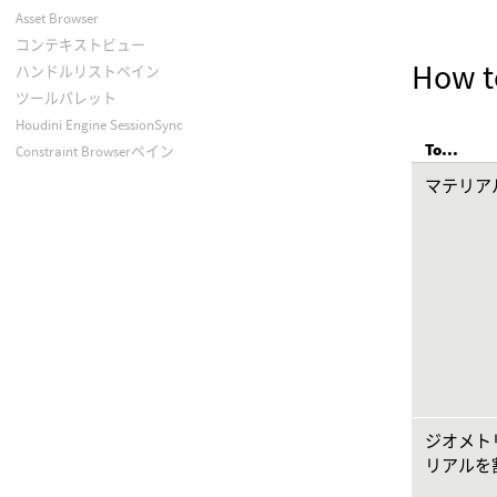
Asset Browser
コンテキストビュー
How t
ハンドルリストペイン
ツールパレット
Houdini Engine SessionSync
To...
Constraint Browserペイン
マテリア
ジオメト
リアルを