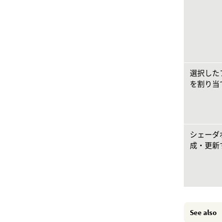
選択した
を割り当
シェーダ
成・更新
See also