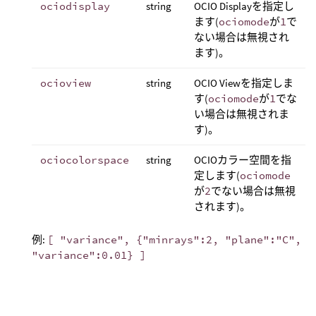
ociodisplay
string
OCIO Displayを指定し
ます(
ociomode
が
1
で
ない場合は無視され
ます)。
ocioview
string
OCIO Viewを指定しま
す(
ociomode
が
1
でな
い場合は無視されま
す)。
ociocolorspace
string
OCIOカラー空間を指
定します(
ociomode
が
2
でない場合は無視
されます)。
例:
[ "variance", {"minrays":2, "plane":"C",
"variance":0.01} ]