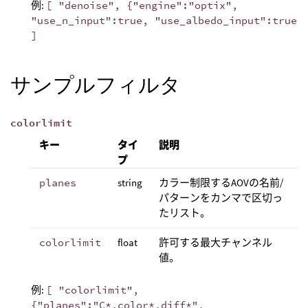
例:
[ "denoise", {"engine":"optix",
"use_n_input":true, "use_albedo_input":true
]
サンプルフィルタ
colorlimit
キー
タイ
説明
プ
planes
string
カラー制限するAOVの名前/
パターンをカンマで区切っ
たリスト。
colorlimit
float
許可する最大チャンネル
値。
例:
[ "colorlimit",
{"planes":"C*,color*,diff*",