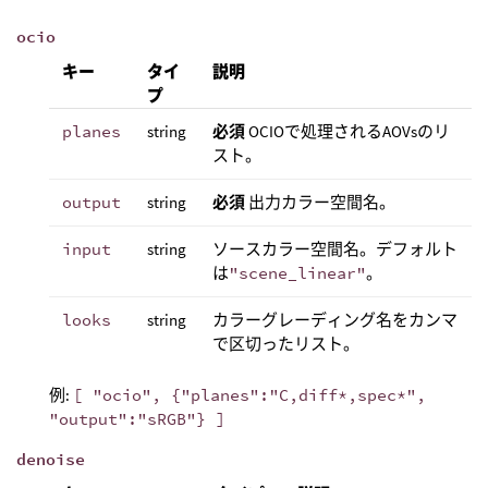
ocio
キー
タイ
説明
プ
planes
string
必須
OCIOで処理されるAOVsのリ
スト。
output
string
必須
出力カラー空間名。
input
string
ソースカラー空間名。デフォルト
は
"scene_linear"
。
looks
string
カラーグレーディング名をカンマ
で区切ったリスト。
例:
[ "ocio", {"planes":"C,diff*,spec*",
"output":"sRGB"} ]
denoise