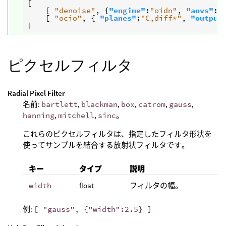
[
[
"denoise"
,
{
"engine"
:
"oidn"
,
"aovs"
:[
[
"ocio"
,
{
"planes"
:
"C,diff*"
,
"output
]
ピクセルフィルタ
Radial Pixel Filter
名前:
bartlett
,
blackman
,
box
,
catrom
,
gauss
,
hanning
,
mitchell
,
sinc
。
これらのピクセルフィルタは、指定したフィルタ形状を
使ってサンプルを結合する放射状フィルタです。
キー
タイプ
説明
width
float
フィルタの幅。
例:
[ "gauss", {"width":2.5} ]