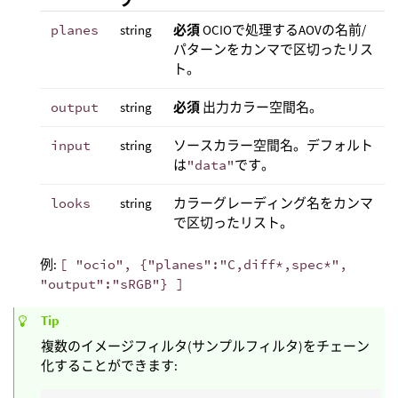
プ
planes
string
必須
OCIOで処理するAOVの名前/
パターンをカンマで区切ったリス
ト。
output
string
必須
出力カラー空間名。
input
string
ソースカラー空間名。デフォルト
は
"data"
です。
looks
string
カラーグレーディング名をカンマ
で区切ったリスト。
例:
[ "ocio", {"planes":"C,diff*,spec*",
"output":"sRGB"} ]
Tip
複数のイメージフィルタ(サンプルフィルタ)をチェーン
化することができます: