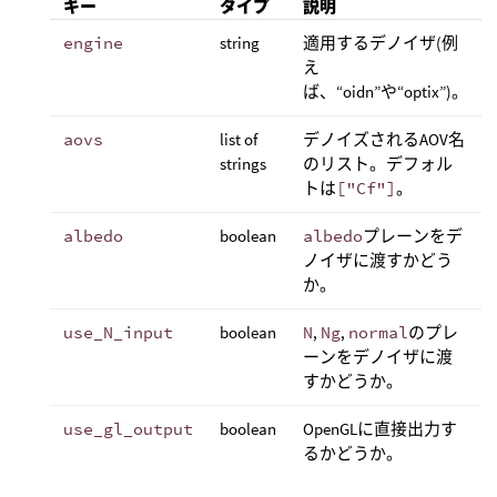
キー
タイプ
説明
engine
string
適用するデノイザ(例
え
ば、“oidn”や“optix”)。
aovs
list of
デノイズされるAOV名
strings
のリスト。デフォル
トは
["Cf"]
。
albedo
boolean
albedo
プレーンをデ
ノイザに渡すかどう
か。
use_N_input
boolean
N
,
Ng
,
normal
のプレ
ーンをデノイザに渡
すかどうか。
use_gl_output
boolean
OpenGLに直接出力す
るかどうか。