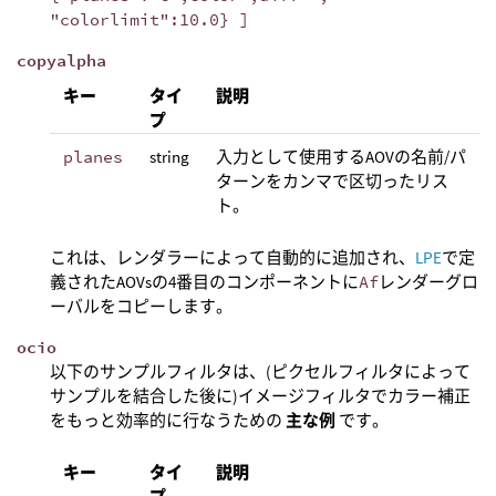
"colorlimit":10.0} ]
copyalpha
キー
タイ
説明
プ
planes
string
入力として使用するAOVの名前/パ
ターンをカンマで区切ったリス
ト。
これは、レンダラーによって自動的に追加され、
LPE
で定
義されたAOVsの4番目のコンポーネントに
Af
レンダーグロ
ーバルをコピーします。
ocio
以下のサンプルフィルタは、(ピクセルフィルタによって
サンプルを結合した後に)イメージフィルタでカラー補正
をもっと効率的に行なうための
主な例
です。
キー
タイ
説明