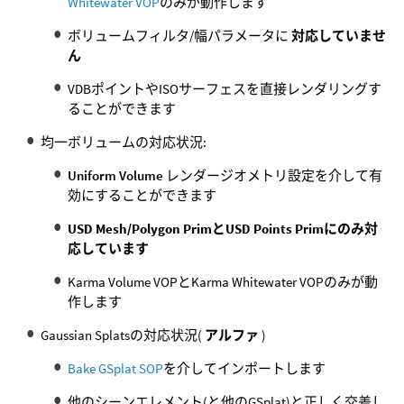
Whitewater VOP
のみが動作します
ボリュームフィルタ/幅パラメータに
対応していませ
ん
VDBポイントやISOサーフェスを直接レンダリングす
ることができます
均一ボリュームの対応状況:
Uniform Volume
レンダージオメトリ設定を介して有
効にすることができます
USD Mesh/Polygon PrimとUSD Points Primにのみ対
応しています
Karma Volume VOPとKarma Whitewater VOPのみが動
作します
Gaussian Splatsの対応状況(
アルファ
)
Bake GSplat SOP
を介してインポートします
他のシーンエレメント(と他のGSplat)と正しく交差し