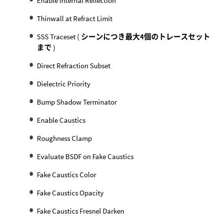
Enable Internal Reflection
Thinwall at Refract Limit
SSS Traceset (
シーンにつき最大4個のトレースセット
まで
)
Direct Refraction Subset
Dielectric Priority
Bump Shadow Terminator
Enable Caustics
Roughness Clamp
Evaluate BSDF on Fake Caustics
Fake Caustics Color
Fake Caustics Opacity
Fake Caustics Fresnel Darken