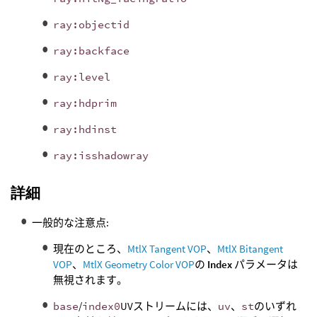
ray:objectid
ray:backface
ray:level
ray:hdprim
ray:hdinst
ray:isshadowray
詳細
一般的な注意点:
現在のところ、
MtlX Tangent VOP
、
MtlX Bitangent
VOP
、
MtlX Geometry Color VOP
の
Index
パラメータは
無視されます。
base
/
index0
UVストリームには、
uv
、
st
のいずれ