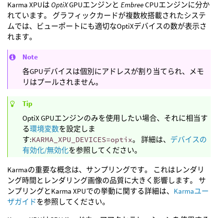
Karma XPUは
OptiX
GPUエンジンと
Embree
CPUエンジンに分か
れています。 グラフィックカードが複数枚搭載されたシステ
ムでは、ビューポートにも適切なOptiXデバイスの数が表示さ
れます。
Note
各GPUデバイスは個別にアドレスが割り当てられ、メモ
リはプールされません。
Tip
OptiX GPUエンジンのみを使用したい場合、それに相当す
る
環境変数
を設定しま
す:
KARMA_XPU_DEVICES=optix
。 詳細は、
デバイスの
有効化/無効化
を参照してください。
Karmaの重要な概念は、サンプリングです。 これはレンダリ
ング時間とレンダリング画像の品質に大きく影響します。 サ
ンプリングとKarma XPUでの挙動に関する詳細は、
Karmaユー
ザガイド
を参照してください。