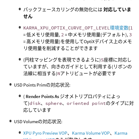
バックフェースカリングの無効化には
対応していま
せん
KARMA_XPU_OPTIX_CURVE_OPT_LEVEL
環境変数
(
1
= 低メモリ使用量,
2
= 中メモリ使用量(デフォルト),
3
= 高メモリ使用量)を使用してOptiXデバイス上のメモ
リ使用量を削減することができます
(円柱マッピングを表現できるように)
S
座標に対応し
ていますが、向きのガイドとして利用する(リボンの
法線に相当する)
N
アトリビュートが必要です
USD Points Primの対応状況:
(
Render Points As
ジオメトリプロパティによっ
て)
disk
、
sphere
、
oriented point
のタイプに対
応しています
USD Volumeの対応状況:
XPU Pyro Preview VOP
、
Karma Volume VOP
、
Karma