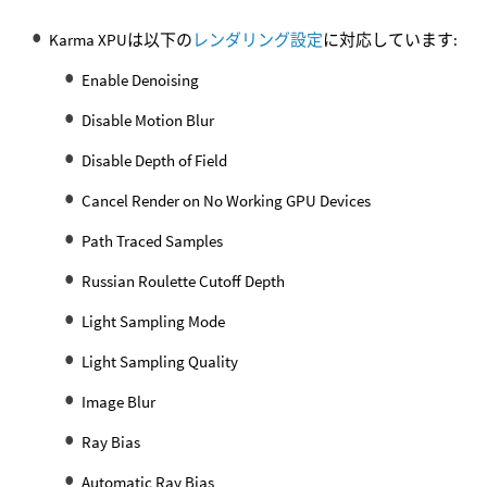
Karma XPUは以下の
レンダリング設定
に対応しています:
Enable Denoising
Disable Motion Blur
Disable Depth of Field
Cancel Render on No Working GPU Devices
Path Traced Samples
Russian Roulette Cutoff Depth
Light Sampling Mode
Light Sampling Quality
Image Blur
Ray Bias
Automatic Ray Bias