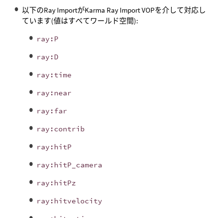
以下のRay ImportがKarma Ray Import VOPを介して対応し
ています(値はすべてワールド空間):
ray:P
ray:D
ray:time
ray:near
ray:far
ray:contrib
ray:hitP
ray:hitP_camera
ray:hitPz
ray:hitvelocity