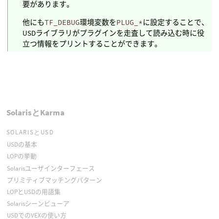
要があります。
他にも
TF_DEBUG
環境変数を
PLUG_*
に設定することで、
USDライブラリがプラグインを走査して読み込む時に役
立つ情報をプリントすることができます。
SolarisとKarma
SOLARISとUSD
USDの基本
LOPの挙動
Solarisユーザインターフェース
プリミティブマッチングパターン
LOPとUSDの用語集
Solarisシーンビューア
USDでのVEXの使い方